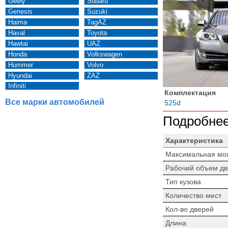
Geely
Subaru
Genesis
Suzuki
Haima
TagAZ
Haval
Toyota
Hawtai
UAZ
Honda
Volkswagen
Hummer
Volvo
Hyundai
ZAZ
Infiniti
Комплектация
Все марки автомобилей
525d
Подробнее
Характеристика
Максимальная мо
Рабочий объем дв
Тип кузова
Количество мест
Кол-во дверей
Длина