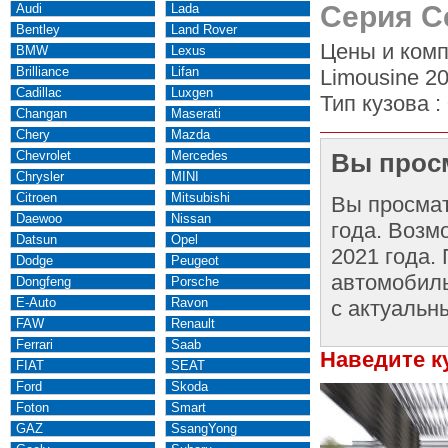
Серия С
Audi
Lada
Bentley
Land Rover
Цены и комп
BMW
Lexus
Brilliance
Lifan
Limousine 20
Cadillac
Luxgen
Тип кузова :
Changan
Maserati
Chery
Mazda
Chevrolet
Mercedes
Вы просм
Chrysler
MINI
Citroen
Mitsubishi
Вы просма
Daewoo
Nissan
года. Возм
Datsun
Opel
2021 года.
Dodge
Peugeot
автомобиль
Dongfeng
Porsche
E-Auto
Ravon
с актуальн
FAW
Renault
Ferrari
Saab
Наведите к
FIAT
SEAT
Ford
Skoda
Foton
Smart
GAZ
SsangYong