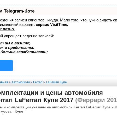
м Telegram-боте
 ведения записи клиентов никуда. Мало того, что нужно видеть с
тимальный вариант:
сервис VisitTime.
сплатно
.
ый упрощает ведение записей:
т им о визите;
эк и предоплаты;
 больше зарабатывать;
авная
>
Автомобили
>
Ferrari
>
LaFerrari Купе
омплектации и цены автомобиля
rrari LaFerrari Купе 2017
(Феррари 201
ы и комплектации указаны на автомобили Ferrari LaFerrari Купе 201
 кузова :
Купе