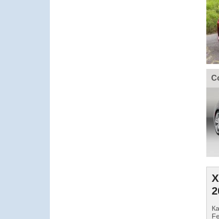
C
Х
2
Ка
Fe