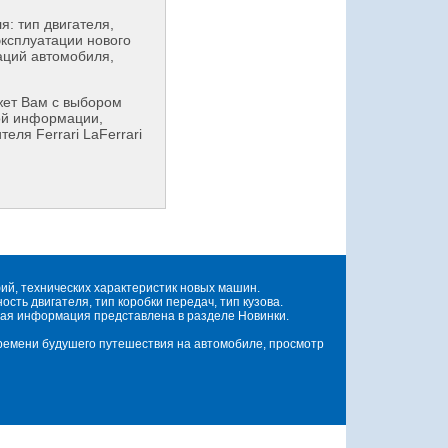
: тип двигателя,
эксплуатации нового
аций автомобиля,
ет Вам с выбором
ой информации,
еля Ferrari LaFerrari
й, технических характеристик новых машин.
ть двигателя, тип коробки передач, тип кузова.
ая информация представлена в разделе Новинки.
времени будушего путешествия на автомобиле, просмотр