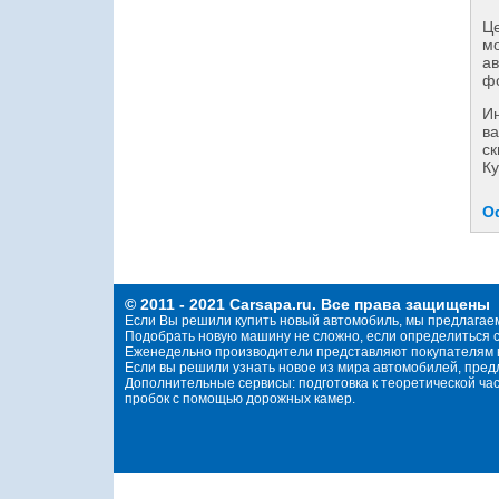
Це
мо
ав
фо
И
ва
ск
Ку
О
© 2011 - 2021 Carsapa.ru. Все права защищены
Если Вы решили купить новый автомобиль, мы предлагае
Подобрать новую машину не сложно, если определиться с
Еженедельно производители представляют покупателям н
Если вы решили узнать новое из мира автомобилей, пре
Дополнительные сервисы: подготовка к теоретической ча
пробок с помощью дорожных камер.