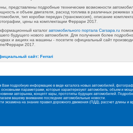
ны, представлены подробные технические возможности автомобиля
щность и объем двигателя, расход топлива в различных режимах 
томобиля, тип коробки передач (трансмиссия), описание комплект
тографии, цены на комплектации Феррари 2017.
нформационный каталог
автомобильного портала Carsapa.ru
помож
шего будущего нового автомобиля. Для получения более подробн
идках и акциях на машины - посетите официальный сайт производит
пе/Феррари 2017.
фициальный сайт: Ferrari
м Вам подробную информацию в виде каталога новых автомобилей, фотографи
 основными параметрами, которые характеризуют автомобиль: объем и мощнос
овинки авторынка, концепт кары, прототипы будущих автомобилей. Подробн
длагаем вашему вниманию последние автомобильные новости.
сти экзамена на знание правил дорожного движения (ПДД), рассчет длины и 