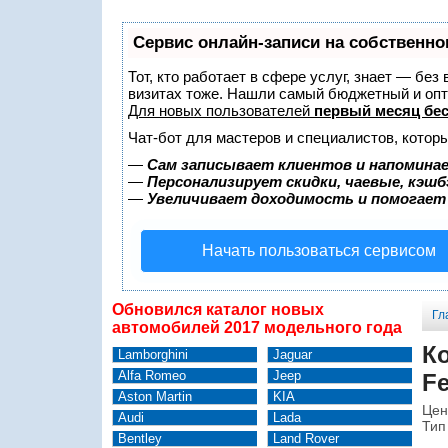
Сервис онлайн-записи на собственно
Тот, кто работает в сфере услуг, знает — без
визитах тоже. Нашли самый бюджетный и оп
Для новых пользователей
первый месяц бе
Чат-бот для мастеров и специалистов, котор
—
Сам записывает клиентов и напоминае
—
Персонализирует скидки, чаевые, кэшб
—
Увеличивает доходимость и помогает
Начать пользоваться сервисом
Обновился каталог новых
Гл
автомобилей 2017 модельного года
К
Lamborghini
Jaguar
Alfa Romeo
Jeep
Fe
Aston Martin
KIA
Цен
Audi
Lada
Тип
Bentley
Land Rover