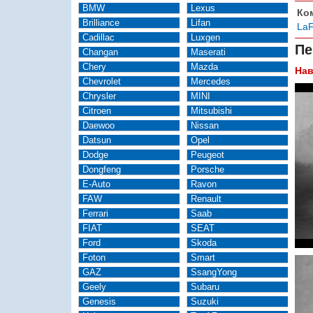
BMW
Lexus
Ко
Brilliance
Lifan
LaF
Cadillac
Luxgen
Пе
Changan
Maserati
Chery
Mazda
Нав
Chevrolet
Mercedes
Chrysler
MINI
Citroen
Mitsubishi
Daewoo
Nissan
Datsun
Opel
Dodge
Peugeot
Dongfeng
Porsche
E-Auto
Ravon
FAW
Renault
Ferrari
Saab
FIAT
SEAT
Ford
Skoda
Foton
Smart
GAZ
SsangYong
Geely
Subaru
Genesis
Suzuki