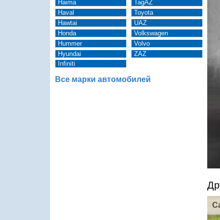
Haima
TagAZ
Haval
Toyota
Hawtai
UAZ
Honda
Volkswagen
Hummer
Volvo
Hyundai
ZAZ
Infiniti
Все марки автомобилей
Др
C