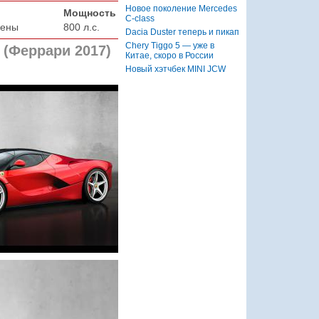
Новое поколение Mercedes
Мощность
C-class
цены
800 л.с.
Dacia Duster теперь и пикап
Chery Tiggo 5 — уже в
(Феррари 2017)
Китае, скоро в России
Новый хэтчбек MINI JCW