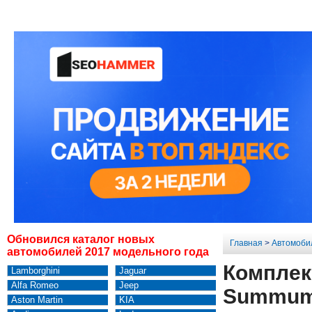
Обновился каталог новых
Главная
>
Автомоби
автомобилей 2017 модельного года
Комплек
Lamborghini
Jaguar
Alfa Romeo
Jeep
Summu
Aston Martin
KIA