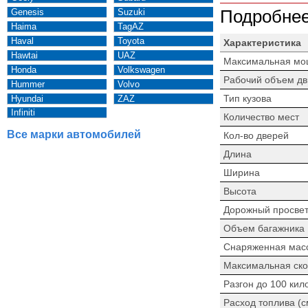
Genesis
Suzuki
Подробнее
Haima
TagAZ
Haval
Toyota
Характеристика
Hawtai
UAZ
Максимальная мо
Honda
Volkswagen
Рабочий объем дв
Hummer
Volvo
Тип кузова
Hyundai
ZAZ
Infiniti
Количество мест
Все марки автомобилей
Кол-во дверей
Длина
Ширина
Высота
Дорожный просве
Объем багажника
Снаряженная мас
Максимальная ско
Разгон до 100 кил
Расход топлива (