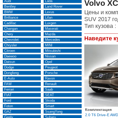
Volvo X
Audi
Lada
Bentley
Land Rover
Цены и комп
BMW
Lexus
Brilliance
Lifan
SUV 2017 го
Cadillac
Luxgen
Тип кузова :
Changan
Maserati
Chery
Mazda
Наведите к
Chevrolet
Mercedes
Chrysler
MINI
Citroen
Mitsubishi
Daewoo
Nissan
Datsun
Opel
Dodge
Peugeot
Dongfeng
Porsche
E-Auto
Ravon
FAW
Renault
Ferrari
Saab
FIAT
SEAT
Ford
Skoda
Foton
Smart
Комплектация
GAZ
SsangYong
2.0 T6 Drive-E A
Geely
Subaru