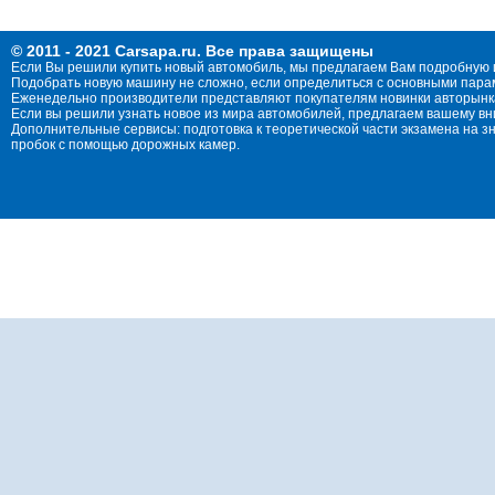
© 2011 - 2021 Carsapa.ru. Все права защищены
Если Вы решили купить новый автомобиль, мы предлагаем Вам подробную 
Подобрать новую машину не сложно, если определиться с основными параме
Еженедельно производители представляют покупателям новинки авторынка
Если вы решили узнать новое из мира автомобилей, предлагаем вашему в
Дополнительные сервисы: подготовка к теоретической части экзамена на 
пробок с помощью дорожных камер.