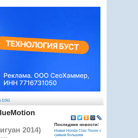
on DSG
lueMotion
Последние новости:
игуан 2014)
Новая Honda Civic Tourer с
самым большим