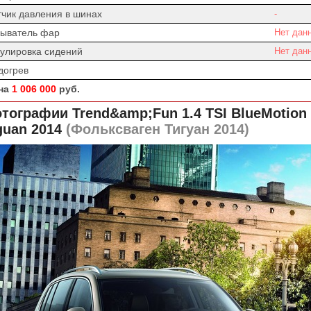
тчик давления в шинах
-
ыватель фар
Нет дан
гулировка сидений
Нет дан
догрев
на
1 006 000
руб.
тографии Trend&amp;Fun 1.4 TSI BlueMotio
guan 2014
(Фольксваген Тигуан 2014)