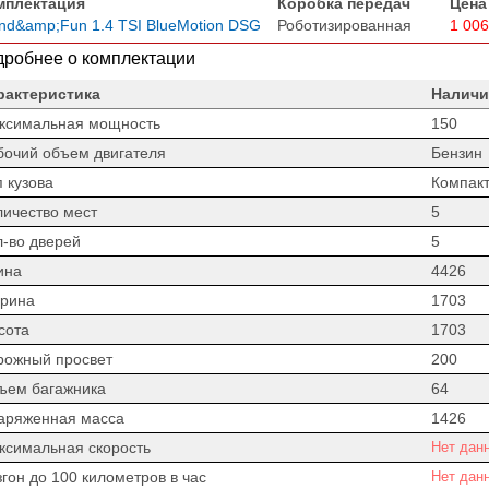
мплектация
Коробка передач
Цена
nd&amp;Fun 1.4 TSI BlueMotion DSG
Роботизированная
1 006
робнее о комплектации
рактеристика
Наличи
ксимальная мощность
150
бочий объем двигателя
Бензин
 кузова
Компакт
личество мест
5
л-во дверей
5
ина
4426
рина
1703
сота
1703
рожный просвет
200
ъем багажника
64
аряженная масса
1426
ксимальная скорость
Нет дан
гон до 100 километров в час
Нет дан