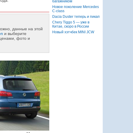
года.
багажником
Новое поколение Mercedes
C-class
Dacia Duster теперь и пикап
Chery Tiggo 5 — уже в
Китае, скоро в России
ожно, данные на этой
Новый хэтчбек MINI JCW
en
и выберите
ценами, фото и