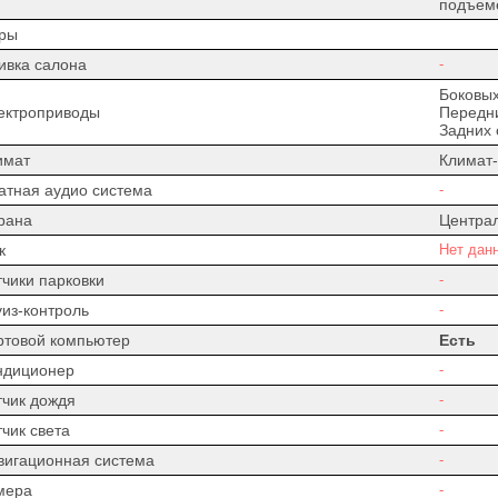
подъем
ры
ивка салона
-
Боковых
ектроприводы
Передни
Задних 
имат
Климат-
атная аудио система
-
рана
Центра
к
Нет дан
тчики парковки
-
уиз-контроль
-
ртовой компьютер
Есть
ндиционер
-
тчик дождя
-
чик света
-
вигационная система
-
мера
-