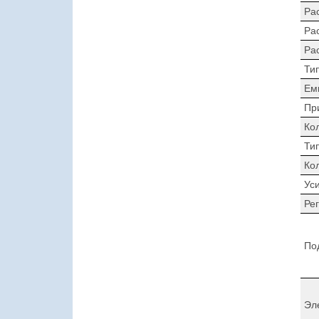
Ра
Ра
Ра
Ти
Ем
Пр
Ко
Ти
Ко
Ус
Ре
По
Эл