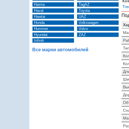
Ко
Haima
TagAZ
Tre
Haval
Toyota
Под
Hawtai
UAZ
Honda
Volkswagen
Ха
Hummer
Volvo
Ма
Hyundai
ZAZ
Ра
Infiniti
Тип
Все марки автомобилей
Ко
Ко
Дл
Ши
Вы
До
Об
Сн
Ма
Раз