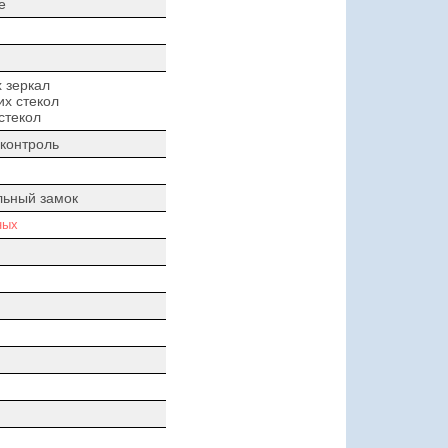
е
 зеркал
х стекол
стекол
контроль
льный замок
ных