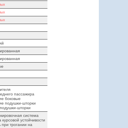
ных
ных
ных
ий
зированная
зированная
ые
ителя
еднего пассажира
ие боковые
ие подушки-шторки
 подушки-шторки
кировочная система
 курсовой устойчивости
при трогании на