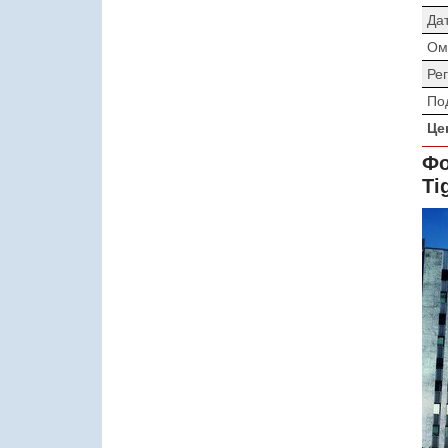
Да
Ом
Ре
По
Це
Фо
Ti