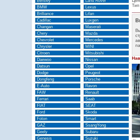
Цен
Bentley
Land Rover
Тип
BMW
Lexus
Brilliance
Lifan
Cadillac
Luxgen
В
Changan
Maserati
Вы
Chery
Mazda
ст
Chevrolet
Mercedes
а
п
Chrysler
MINI
Citroen
Mitsubishi
Нав
Daewoo
Nissan
Datsun
Opel
Dodge
Peugeot
Dongfeng
Porsche
E-Auto
Ravon
FAW
Renault
Ferrari
Saab
FIAT
SEAT
Ford
Skoda
Foton
Smart
GAZ
SsangYong
Geely
Subaru
Genesis
Suzuki