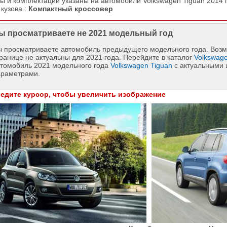
ы и комплектации указаны на автомобили Volkswagen Tiguan 2014 
 кузова :
Компактный кроссовер
ы просматриваете не 2021 модельный год
 просматриваете автомобиль предыдущего модельного года. Возм
ранице не актуальны для 2021 года. Перейдите в каталог
Volkswag
втомобиль 2021 модельного года
Volkswagen Tiguan
с актуальными 
араметрами.
едите курсор, чтобы увеличить изображение