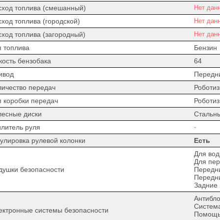
сход топлива (смешанный)
Нет дан
сход топлива (городской)
Нет дан
сход топлива (загородный)
Нет дан
п топлива
Бензин
кость бензобака
64
ивод
Передн
личество передач
Роботи
п коробки передач
Роботи
лесные диски
Стальн
илитель руля
-
гулировка рулевой колонки
Есть
Для вод
Для пер
душки безопасности
Передн
Передн
Задние
Антибло
Система
ектронные системы безопасности
Помощь 