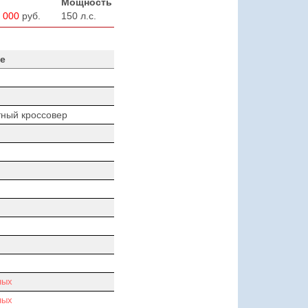
Мощность
 000
руб.
150 л.с.
е
ный кроссовер
ных
ных