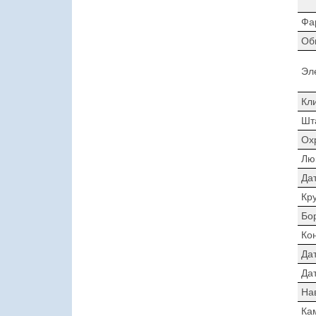
Фа
Об
Эл
Кл
Шт
Ох
Лю
Да
Кр
Бо
Ко
Да
Дат
На
Ка