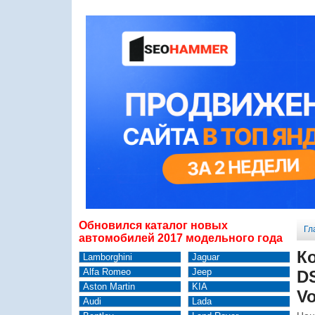
Обновился каталог новых
Гл
автомобилей 2017 модельного года
К
Lamborghini
Jaguar
Alfa Romeo
Jeep
D
Aston Martin
KIA
Vo
Audi
Lada