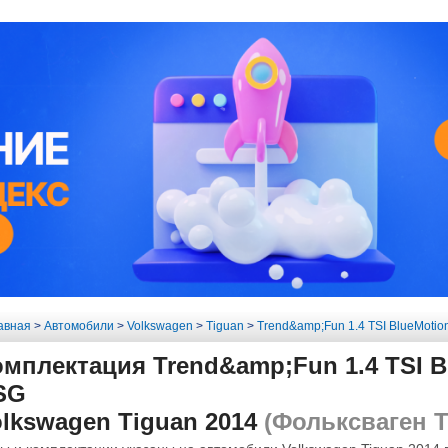
авная
>
Автомобили
>
Volkswagen
>
Tiguan
>
Trend&amp;Fun 1.4 TSI BlueMoti
омплектация Trend&amp;Fun 1.4 TSI B
SG
lkswagen Tiguan 2014
(Фольксваген Т