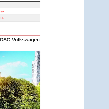
ных
ных
n DSG
Volkswagen