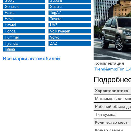
Geely
Subaru
Genesis
Suzuki
Haima
TagAZ
Haval
Toyota
Hawtai
UAZ
Honda
Volkswagen
Hummer
Volvo
Hyundai
ZAZ
Infiniti
Все марки автомобилей
Комплектация
Trend&amp;Fun 1.4
Подробнее
Характеристика
Максимальная мо
Рабочий объем дв
Тип кузова
Количество мест
Кол-во дверей