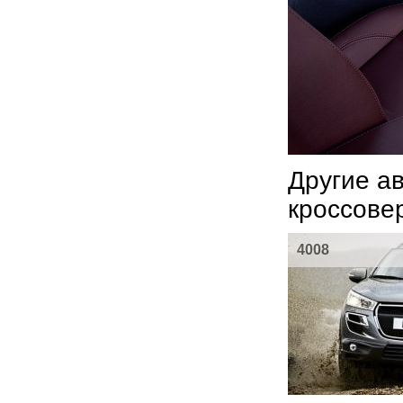
Другие а
кроссове
4008