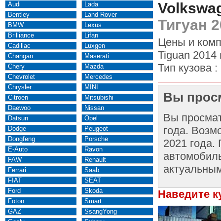
Volkswag
Audi
Lada
Bentley
Land Rover
Тигуан 2
BMW
Lexus
Brilliance
Lifan
Цены и комп
Cadillac
Luxgen
Tiguan 2014 
Changan
Maserati
Тип кузова :
Chery
Mazda
Chevrolet
Mercedes
Chrysler
MINI
Вы просм
Citroen
Mitsubishi
Daewoo
Nissan
Вы просма
Datsun
Opel
года. Возм
Dodge
Peugeot
Dongfeng
Porsche
2021 года.
E-Auto
Ravon
автомобиль
FAW
Renault
актуальным
Ferrari
Saab
FIAT
SEAT
Ford
Skoda
Наведите к
Foton
Smart
GAZ
SsangYong