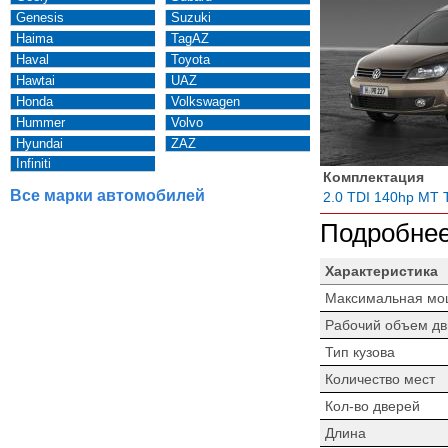
Genesis
Suzuki
Haima
TagAZ
Haval
Toyota
Hawtai
UAZ
Honda
Volkswagen
Hummer
Volvo
Hyundai
ZAZ
Infiniti
Комплектация
Все марки автомобилей
2.0 TDI 140hp MT T
Подробнее
Характеристика
Максимальная мо
Рабочий объем дв
Тип кузова
Количество мест
Кол-во дверей
Длина