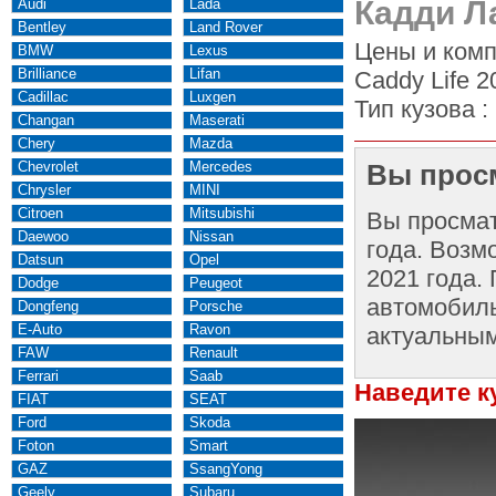
Кадди Л
Audi
Lada
Bentley
Land Rover
Цены и комп
BMW
Lexus
Brilliance
Lifan
Caddy Life 2
Cadillac
Luxgen
Тип кузова :
Changan
Maserati
Chery
Mazda
Chevrolet
Mercedes
Вы просм
Chrysler
MINI
Citroen
Mitsubishi
Вы просма
Daewoo
Nissan
года. Возм
Datsun
Opel
2021 года.
Dodge
Peugeot
автомобиль
Dongfeng
Porsche
E-Auto
Ravon
актуальным
FAW
Renault
Ferrari
Saab
Наведите к
FIAT
SEAT
Ford
Skoda
Foton
Smart
GAZ
SsangYong
Geely
Subaru