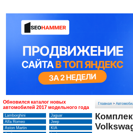
Обновился каталог новых
Главная
>
Автомоби
автомобилей 2017 модельного года
Комплект
Lamborghini
Jaguar
Alfa Romeo
Jeep
Volkswag
Aston Martin
KIA