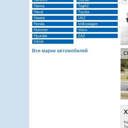
Haima
TagAZ
Haval
Toyota
Hawtai
UAZ
Honda
Volkswagen
Hummer
Volvo
Hyundai
ZAZ
Infiniti
Все марки автомобилей
C
Х
Ка
To