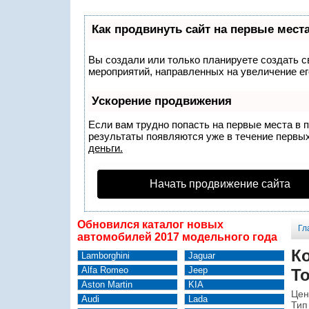
Как продвинуть сайт на первые мест
Вы создали или только планируете создать св
мероприятий, направленных на увеличение ег
Ускорение продвижения
Если вам трудно попасть на первые места в 
результаты появляются уже в течение первых 
деньги.
Начать продвижение сайта
Обновился каталог новых
Гл
автомобилей 2017 модельного года
К
Lamborghini
Jaguar
Alfa Romeo
Jeep
To
Aston Martin
KIA
Цен
Audi
Lada
Тип