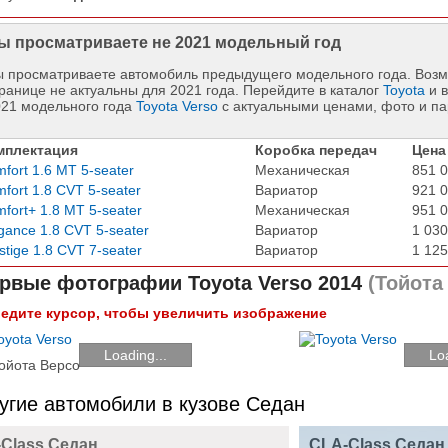
ы просматриваете не 2021 модельный год
 просматриваете автомобиль предыдущего модельного года. Возм
ранице не актуальны для 2021 года. Перейдите в каталог
Toyota
и в
021 модельного года
Toyota Verso
с актуальными ценами, фото и п
мплектация
Коробка передач
Цена
fort 1.6 MT 5-seater
Механическая
851 0
fort 1.8 CVT 5-seater
Вариатор
921 0
fort+ 1.8 MT 5-seater
Механическая
951 0
gance 1.8 CVT 5-seater
Вариатор
1 030
stige 1.8 CVT 7-seater
Вариатор
1 125
рвые фотографии
Toyota Verso 2014
(Тойота 
едите курсор, чтобы увеличить изображение
Loading...
Loa
угие автомобили в кузове Седан
-Class Седан
CLA-Class Седан