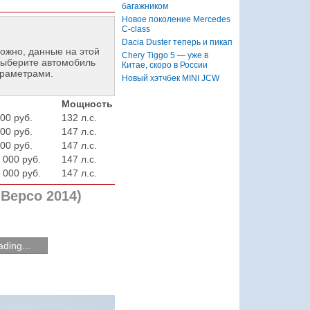
багажником
Новое поколение Mercedes
C-class
Dacia Duster теперь и пикап
ожно, данные на этой
Chery Tiggo 5 — уже в
ыберите автомобиль
Китае, скоро в России
араметрами.
Новый хэтчбек MINI JCW
Мощность
00 руб.
132 л.с.
00 руб.
147 л.с.
00 руб.
147 л.с.
 000 руб.
147 л.с.
 000 руб.
147 л.с.
Версо 2014)
ding...