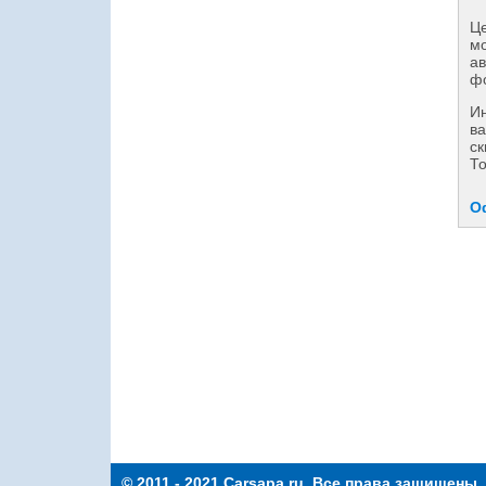
Це
мо
ав
фо
И
ва
ск
То
О
© 2011 - 2021 Carsapa.ru. Все права защищены