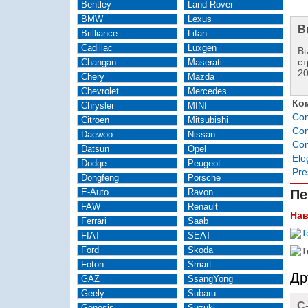
Bentley
Land Rover
BMW
Lexus
В
Brilliance
Lifan
Cadillac
Luxgen
Вы
ст
Changan
Maserati
2
Chery
Mazda
Chevrolet
Mercedes
Ко
Chrysler
MINI
Com
Citroen
Mitsubishi
Com
Daewoo
Nissan
Com
Datsun
Opel
Ele
Dodge
Peugeot
Pre
Dongfeng
Porsche
E-Auto
Ravon
Пе
FAW
Renault
Нав
Ferrari
Saab
FIAT
SEAT
Ford
Skoda
Foton
Smart
Др
GAZ
SsangYong
Geely
Subaru
C
Genesis
Suzuki