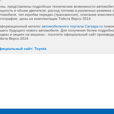
ны, представлены подробные технические возможности автомобиля
щность и объем двигателя, расход топлива в различных режимах 
томобиля, тип коробки передач (трансмиссия), описание комплект
тографии, цены на комплектации Тойота Версо 2014.
нформационный каталог
автомобильного портала Carsapa.ru
помож
шего будущего нового автомобиля. Для получения более подробн
идках и акциях на машины - посетите официальный сайт производи
йота Версо 2014.
фициальный сайт: Toyota