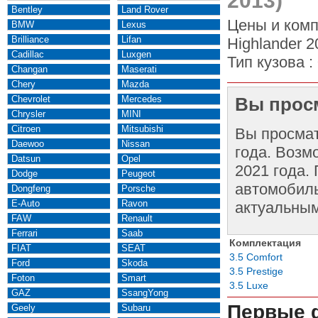
2013)
Bentley
Land Rover
Цены и комп
BMW
Lexus
Brilliance
Lifan
Highlander 2
Cadillac
Luxgen
Тип кузова :
Changan
Maserati
Chery
Mazda
Chevrolet
Mercedes
Вы просм
Chrysler
MINI
Citroen
Mitsubishi
Вы просма
Daewoo
Nissan
года. Возм
Datsun
Opel
2021 года.
Dodge
Peugeot
автомобиль
Dongfeng
Porsche
E-Auto
Ravon
актуальным
FAW
Renault
Ferrari
Saab
Комплектация
FIAT
SEAT
3.5 Comfort
Ford
Skoda
3.5 Prestige
Foton
Smart
3.5 Luxe
GAZ
SsangYong
Первые 
Geely
Subaru