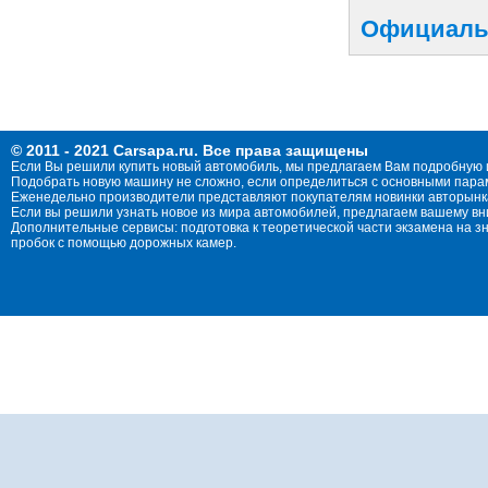
Официальн
© 2011 - 2021 Carsapa.ru. Все права защищены
Если Вы решили купить новый автомобиль, мы предлагаем Вам подробную 
Подобрать новую машину не сложно, если определиться с основными параме
Еженедельно производители представляют покупателям новинки авторынка
Если вы решили узнать новое из мира автомобилей, предлагаем вашему в
Дополнительные сервисы: подготовка к теоретической части экзамена на 
пробок с помощью дорожных камер.