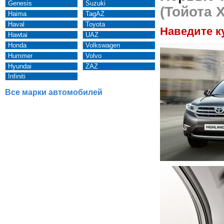
Genesis
Suzuki
(Тойота 
Haima
TagAZ
Haval
Toyota
Наведите к
Hawtai
UAZ
Honda
Volkswagen
Hummer
Volvo
Hyundai
ZAZ
Infiniti
Все марки автомобилей