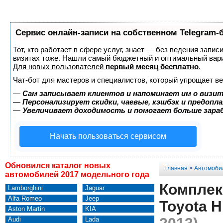
Сервис онлайн-записи на собственном Telegram-
Тот, кто работает в сфере услуг, знает — без ведения запис
визитах тоже. Нашли самый бюджетный и оптимальный вар
Для новых пользователей
первый месяц бесплатно
.
Чат-бот для мастеров и специалистов, который упрощает ве
—
Сам записывает клиентов и напоминает им о визит
—
Персонализирует скидки, чаевые, кэшбэк и предопл
—
Увеличивает доходимость и помогает больше зар
Начать пользоваться сервисом
Обновился каталог новых
Главная
>
Автомоби
автомобилей 2017 модельного года
Комплек
Lamborghini
Jaguar
Alfa Romeo
Jeep
Toyota H
Aston Martin
KIA
Audi
Lada