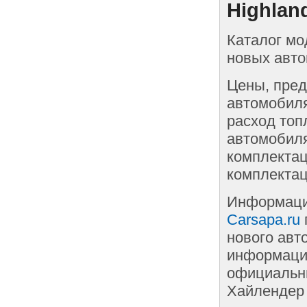
Highlan
Каталог мо
новых авто
Цены, пред
автомобиля
расход топ
автомобиля
комплектац
комплектац
Информаци
Carsapa.ru
нового авт
информации
официальны
Хайлендер 