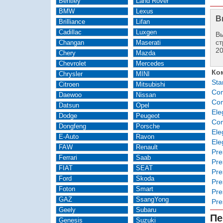
Bentley
Land Rover
BMW
Lexus
В
Brilliance
Lifan
Cadillac
Luxgen
Вы
ст
Changan
Maserati
2
Chery
Mazda
Chevrolet
Mercedes
Ко
Chrysler
MINI
Sta
Citroen
Mitsubishi
Com
Daewoo
Nissan
Com
Datsun
Opel
Ele
Dodge
Peugeot
Com
Dongfeng
Porsche
Ele
E-Auto
Ravon
Ele
FAW
Renault
Pre
Ferrari
Saab
Pre
FIAT
SEAT
Pre
Ford
Skoda
Pre
Foton
Smart
Pre
GAZ
SsangYong
Pre
Geely
Subaru
Пе
Genesis
Suzuki