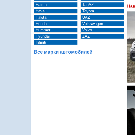
Haima
TagAZ
Нав
Haval
Toyota
Hawtai
UAZ
Honda
Volkswagen
Hummer
Volvo
Hyundai
ZAZ
Infiniti
Все марки автомобилей