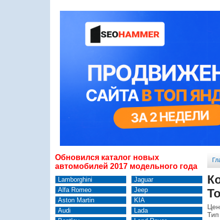
Обновился каталог новых
Гл
автомобилей 2017 модельного года
К
Lamborghini
Jaguar
Alfa Romeo
Jeep
To
Aston Martin
KIA
Цен
Audi
Lada
Тип