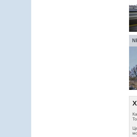
N
Х
Ка
To
Це
мо