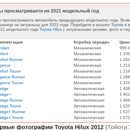
ы просматриваете не 2021 модельный год
 просматриваете автомобиль предыдущего модельного года. Возм
ранице не актуальны для 2021 года. Перейдите в каталог
Toyota
и в
021 модельного года
Toyota Hilux
с актуальными ценами, фото и па
мплектация
Коробка передач
Цена
ndart
Механическая
999 0
fort
Механическая
1 105
fort Runner
Механическая
1 181
gance
Механическая
1 212
fort Tourer
Механическая
1 216
gance Runner
Механическая
1 288
gance Tourer
Механическая
1 323
stige
Автоматическая
1 408
stige+
Автоматическая
1 461
stige Runner
Автоматическая
1 484
stige Tourer
Автоматическая
1 520
stige+ Runner
Автоматическая
1 537
stige+ Tourer
Автоматическая
1 572
рвые фотографии
Toyota Hilux 2012
(Тойота 