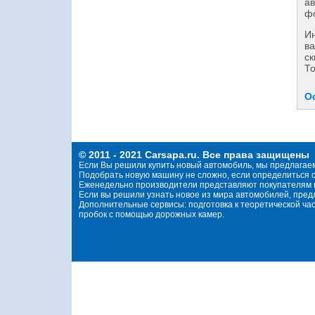
ав
фо
И
ва
ск
То
О
© 2011 - 2021 Carsapa.ru. Все права защищены
Если Вы решили купить новый автомобиль, мы предлагае
Подобрать новую машину не сложно, если определиться с
Еженедельно производители представляют покупателям н
Если вы решили узнать новое из мира автомобилей, пре
Дополнительные сервисы: подготовка к теоретической ча
пробок с помощью дорожных камер.