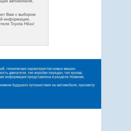
аций автомобиля,
ет Вам с выбором
ой информации,
еля Toyota Hilux/
й, технических характеристик новых машин.
ть двигателя, тип коробки передач, тип кузова.
ая информация представлена в разделе Новинки.
времени будушего путешествия на автомобиле, просмотр