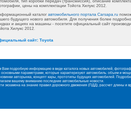
томобиля, тип коробки передач (трансмиссия), описание комплект
тографии, цены на комплектации Тойота Хилукс 2012.
нформационный каталог
автомобильного портала Carsapa.ru
помож
шего будущего нового автомобиля. Для получения более подробн
идках и акциях на машины - посетите официальный сайт производит
йота Хилукс 2012.
фициальный сайт: Toyota
м Вам подробную информацию в виде каталога новых автомобилей, фотографи
 основными параметрами, которые характеризуют автомобиль: объем и мощнос
овинки авторынка, концепт кары, прототипы будущих автомобилей. Подробн
длагаем вашему вниманию последние автомобильные новости.
сти экзамена на знание правил дорожного движения (ПДД), рассчет длины и 