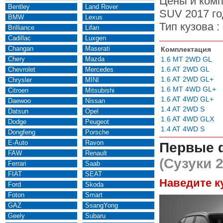
Цены и комп
Bentley
Land Rover
SUV 2017 го
BMW
Lexus
Тип кузова :
Brilliance
Lifan
Cadillac
Luxgen
Changan
Maserati
Комплектация
Chery
Mazda
1.6 MT 2WD GL
1.6 AT 2WD GL
Chevrolet
Mercedes
1.6 AT 2WD GL+
Chrysler
MINI
1.6 MT 4WD GL+
Citroen
Mitsubishi
1.6 AT 4WD GL+
Daewoo
Nissan
1.4 AT 2WD S
Datsun
Opel
1.6 AT 4WD GLX
Dodge
Peugeot
1.4 AT 4WD S
Dongfeng
Porsche
E-Auto
Ravon
Первые 
FAW
Renault
(Сузуки 
Ferrari
Saab
FIAT
SEAT
Наведите к
Ford
Skoda
Foton
Smart
GAZ
SsangYong
Geely
Subaru