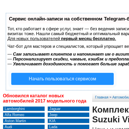
Сервис онлайн-записи на собственном Telegram-
Тот, кто работает в сфере услуг, знает — без ведения запис
визитах тоже. Нашли самый бюджетный и оптимальный вар
Для новых пользователей
первый месяц бесплатно
.
Чат-бот для мастеров и специалистов, который упрощает ве
—
Сам записывает клиентов и напоминает им о визит
—
Персонализирует скидки, чаевые, кэшбэк и предопл
—
Увеличивает доходимость и помогает больше зар
Начать пользоваться сервисом
Обновился каталог новых
Главная
>
Автомоби
автомобилей 2017 модельного года
Комплек
Lamborghini
Jaguar
Alfa Romeo
Jeep
Suzuki V
Aston Martin
KIA
Audi
Lada