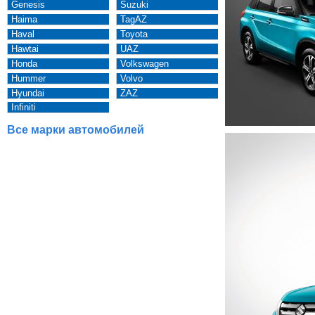
Genesis
Suzuki
Haima
TagAZ
Haval
Toyota
Hawtai
UAZ
Honda
Volkswagen
Hummer
Volvo
Hyundai
ZAZ
Infiniti
Все марки автомобилей