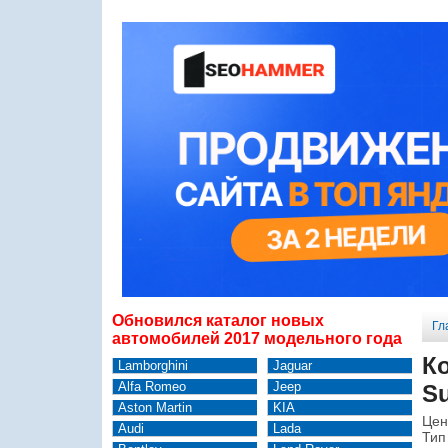
Обновился каталог новых
Гл
автомобилей 2017 модельного года
К
Lamborghini
Jaguar
Alfa Romeo
Jeep
Su
Aston Martin
KIA
Цен
Audi
Lada
Тип