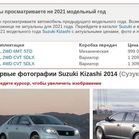
ы просматриваете не 2021 модельный год
 просматриваете автомобиль предыдущего модельного года. Возм
ранице не актуальны для 2021 года. Перейдите в каталог
Suzuki
и в
021 модельного года
Suzuki Kizashi
с актуальными ценами, фото и 
мплектация
Коробка передач
Цена
4L 2WD 6MT STD
Механическая
999 0
4L 2WD CVT SDLX
Вариатор
1 209
4L 4WD CVT SDLX
Вариатор
1 309
рвые фотографии
Suzuki Kizashi 2014
(Сузук
едите курсор, чтобы увеличить изображение