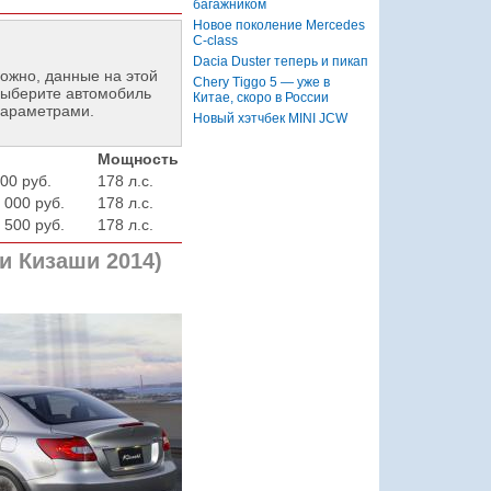
багажником
Новое поколение Mercedes
C-class
Dacia Duster теперь и пикап
ожно, данные на этой
Chery Tiggo 5 — уже в
ыберите автомобиль
Китае, скоро в России
параметрами.
Новый хэтчбек MINI JCW
Мощность
00 руб.
178 л.с.
 000 руб.
178 л.с.
 500 руб.
178 л.с.
и Кизаши 2014)