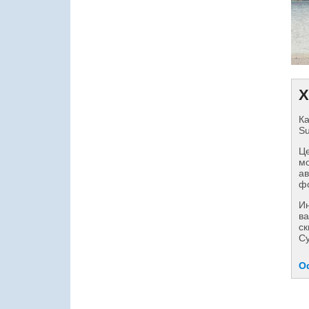
Х
Ка
Su
Це
мо
ав
фо
И
ва
ск
Су
О