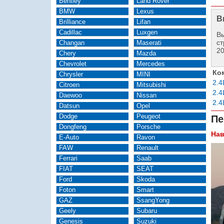
Bentley
Land Rover
BMW
Lexus
В
Brilliance
Lifan
Cadillac
Luxgen
Вы
ст
Changan
Maserati
2
Chery
Mazda
Chevrolet
Mercedes
Ко
Chrysler
MINI
2.
Citroen
Mitsubishi
2.
Daewoo
Nissan
2.
Datsun
Opel
Dodge
Peugeot
Пе
Dongfeng
Porsche
Нав
E-Auto
Ravon
FAW
Renault
Ferrari
Saab
FIAT
SEAT
Ford
Skoda
Foton
Smart
GAZ
SsangYong
Geely
Subaru
Genesis
Suzuki