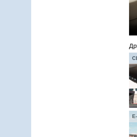
Др
C
E