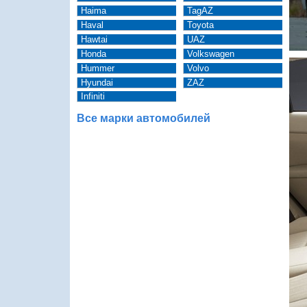
Haima
TagAZ
Haval
Toyota
Hawtai
UAZ
Honda
Volkswagen
Hummer
Volvo
Hyundai
ZAZ
Infiniti
Все марки автомобилей