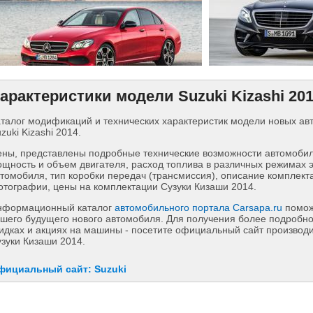
арактеристики модели Suzuki Kizashi 20
талог модификаций и технических характеристик модели новых а
zuki Kizashi 2014.
ны, представлены подробные технические возможности автомобиля
щность и объем двигателя, расход топлива в различных режимах 
томобиля, тип коробки передач (трансмиссия), описание комплект
тографии, цены на комплектации Сузуки Кизаши 2014.
нформационный каталог
автомобильного портала Carsapa.ru
помож
шего будущего нового автомобиля. Для получения более подробн
идках и акциях на машины - посетите официальный сайт производит
зуки Кизаши 2014.
фициальный сайт: Suzuki