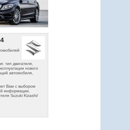
14
втомобилей
: тип двигателя,
эксплуатации нового
аций автомобиля,
ет Вам с выбором
ой информации,
еля Suzuki Kizashi/