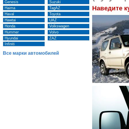
Genesis
Suzuki
Наведите к
Haima
TagAZ
Haval
Toyota
Hawtai
UAZ
Honda
Volkswagen
Hummer
Volvo
Hyundai
ZAZ
Infiniti
Все марки автомобилей