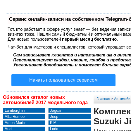
Сервис онлайн-записи на собственном Telegram-
Тот, кто работает в сфере услуг, знает — без ведения запис
визитах тоже. Нашли самый бюджетный и оптимальный вар
Для новых пользователей
первый месяц бесплатно
.
Чат-бот для мастеров и специалистов, который упрощает ве
—
Сам записывает клиентов и напоминает им о визит
—
Персонализирует скидки, чаевые, кэшбэк и предопл
—
Увеличивает доходимость и помогает больше зар
Начать пользоваться сервисом
Обновился каталог новых
Главная
>
Автомоби
автомобилей 2017 модельного года
Комплек
Lamborghini
Jaguar
Alfa Romeo
Jeep
Suzuki J
Aston Martin
KIA
Audi
Lada