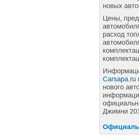
новых авто
Цены, пред
автомобиля
расход топ
автомобиля
комплектац
комплектац
Информаци
Carsapa.ru
нового авт
информации
официальны
Джимни 20
Официальн