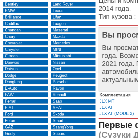
Цены и комп
Bentley
Land Rover
2014 года.
BMW
Lexus
Тип кузова :
Brilliance
Lifan
Cadillac
Luxgen
Changan
Maserati
Вы просм
Chery
Mazda
Chevrolet
Mercedes
Вы просма
Chrysler
MINI
года. Возм
Citroen
Mitsubishi
2021 года.
Daewoo
Nissan
Datsun
Opel
автомобиль
Dodge
Peugeot
актуальным
Dongfeng
Porsche
E-Auto
Ravon
FAW
Renault
Комплектация
JLX MT
Ferrari
Saab
JLX AT
FIAT
SEAT
JLX AT (MODE 3)
Ford
Skoda
Foton
Smart
Первые 
GAZ
SsangYong
(Сузуки 
Geely
Subaru