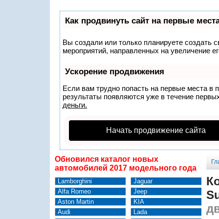
Как продвинуть сайт на первые мест
Вы создали или только планируете создать св
мероприятий, направленных на увеличение ег
Ускорение продвижения
Если вам трудно попасть на первые места в 
результаты появляются уже в течение первых 
деньги.
Начать продвижение сайта
Обновился каталог новых
Гл
автомобилей 2017 модельного года
К
Lamborghini
Jaguar
Alfa Romeo
Jeep
Su
Aston Martin
KIA
дв
Audi
Lada