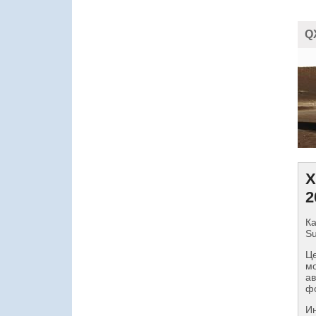
Q
Х
2
Ка
Su
Це
мо
ав
фо
И