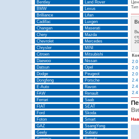
Цен
Bentley
Land Rover
Тип
BMW
Lexus
Brilliance
Lifan
Cadillac
Luxgen
В
Changan
Maserati
Вы
Chery
Mazda
ст
Chevrolet
Mercedes
2
Chrysler
MINI
Citroen
Mitsubishi
Ко
Daewoo
Nissan
2.0
Datsun
Opel
2.0
Dodge
Peugeot
2.0
2.4
Dongfeng
Porsche
2.4
E-Auto
Ravon
2.4
FAW
Renault
Ferrari
Saab
Пе
FIAT
SEAT
Ви
Ford
Skoda
Нав
Foton
Smart
GAZ
SsangYong
Geely
Subaru
Genesis
Suzuki