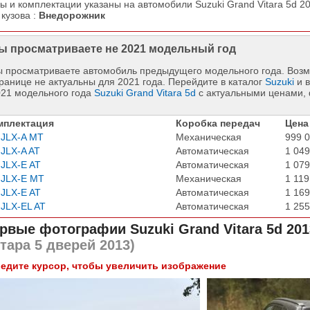
ы и комплектации указаны на автомобили Suzuki Grand Vitara 5d 20
 кузова :
Внедорожник
ы просматриваете не 2021 модельный год
 просматриваете автомобиль предыдущего модельного года. Возм
ранице не актуальны для 2021 года. Перейдите в каталог
Suzuki
и в
021 модельного года
Suzuki Grand Vitara 5d
с актуальными ценами, 
мплектация
Коробка передач
Цена
 JLX-A MT
Механическая
999 0
 JLX-A AT
Автоматическая
1 049
 JLX-E AT
Автоматическая
1 079
 JLX-E MT
Механическая
1 119
 JLX-E AT
Автоматическая
1 169
 JLX-EL AT
Автоматическая
1 255
рвые фотографии
Suzuki Grand Vitara 5d 201
тара 5 дверей 2013)
едите курсор, чтобы увеличить изображение