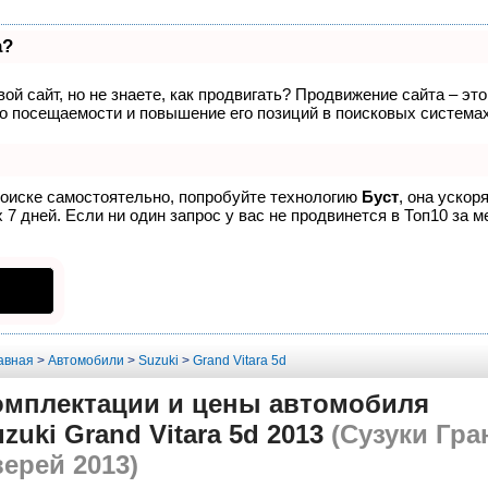
а?
ой сайт, но не знаете, как продвигать? Продвижение сайта – эт
о посещаемости и повышение его позиций в поисковых системах
поиске самостоятельно, попробуйте технологию
Буст
, она ускор
7 дней. Если ни один запрос у вас не продвинется в Топ10 за м
авная
>
Автомобили
>
Suzuki
>
Grand Vitara 5d
омплектации и цены автомобиля
zuki Grand Vitara 5d 2013
(Сузуки Гра
ерей 2013)