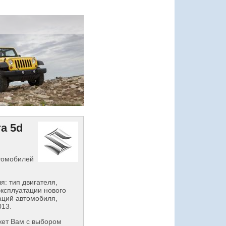
a 5d
втомобилей
: тип двигателя,
эксплуатации нового
аций автомобиля,
013.
ет Вам с выбором