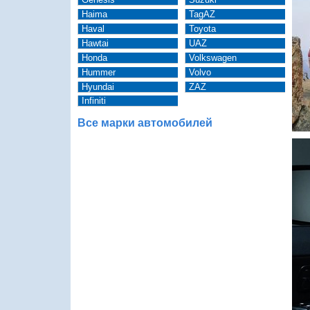
Haima
TagAZ
Haval
Toyota
Hawtai
UAZ
Honda
Volkswagen
Hummer
Volvo
Hyundai
ZAZ
Infiniti
Все марки автомобилей