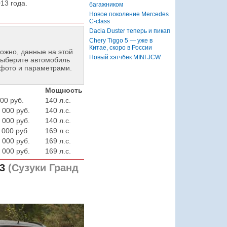
13 года.
багажником
Новое поколение Mercedes
C-class
Dacia Duster теперь и пикап
Chery Tiggo 5 — уже в
Китае, скоро в России
ожно, данные на этой
Новый хэтчбек MINI JCW
ыберите автомобиль
фото и параметрами.
Мощность
00 руб.
140 л.с.
 000 руб.
140 л.с.
 000 руб.
140 л.с.
 000 руб.
169 л.с.
 000 руб.
169 л.с.
 000 руб.
169 л.с.
3
(Сузуки Гранд