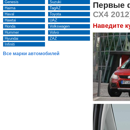
Genesis
Suzuki
Первые 
Haima
TagAZ
СХ4 2012
Haval
Toyota
Hawtai
UAZ
Наведите к
Honda
Volkswagen
Hummer
Volvo
Hyundai
ZAZ
Infiniti
Все марки автомобилей