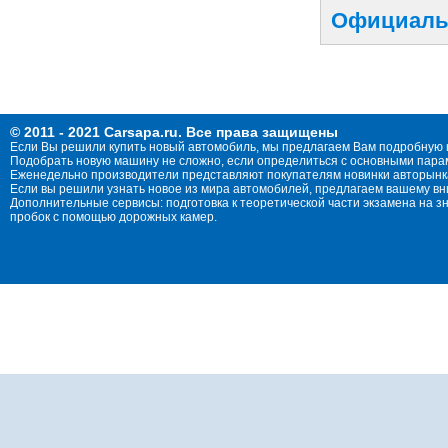
Официальн
© 2011 - 2021 Carsapa.ru. Все права защищены
Если Вы решили купить новый автомобиль, мы предлагаем Вам подробную 
Подобрать новую машину не сложно, если определиться с основными параме
Еженедельно производители представляют покупателям новинки авторынка
Если вы решили узнать новое из мира автомобилей, предлагаем вашему в
Дополнительные сервисы: подготовка к теоретической части экзамена на 
пробок с помощью дорожных камер.