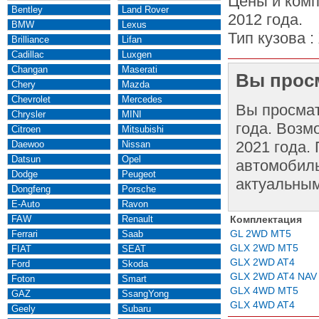
Цены и комп
Bentley
Land Rover
2012 года.
BMW
Lexus
Тип кузова :
Brilliance
Lifan
Cadillac
Luxgen
Changan
Maserati
Вы просм
Chery
Mazda
Chevrolet
Mercedes
Вы просма
Chrysler
MINI
года. Возм
Citroen
Mitsubishi
2021 года.
Daewoo
Nissan
Datsun
Opel
автомобиль
Dodge
Peugeot
актуальным
Dongfeng
Porsche
E-Auto
Ravon
FAW
Renault
Комплектация
GL 2WD MT5
Ferrari
Saab
GLX 2WD MT5
FIAT
SEAT
GLX 2WD AT4
Ford
Skoda
GLX 2WD AT4 NAV
Foton
Smart
GLX 4WD MT5
GAZ
SsangYong
GLX 4WD AT4
Geely
Subaru