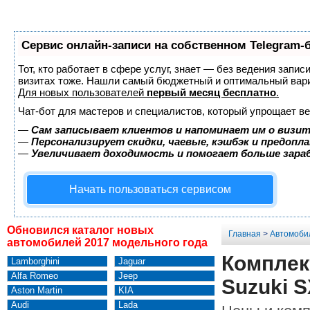
Сервис онлайн-записи на собственном Telegram-
Тот, кто работает в сфере услуг, знает — без ведения запис
визитах тоже. Нашли самый бюджетный и оптимальный вар
Для новых пользователей
первый месяц бесплатно
.
Чат-бот для мастеров и специалистов, который упрощает ве
—
Сам записывает клиентов и напоминает им о визит
—
Персонализирует скидки, чаевые, кэшбэк и предопл
—
Увеличивает доходимость и помогает больше зар
Начать пользоваться сервисом
Обновился каталог новых
Главная
>
Автомоби
автомобилей 2017 модельного года
Комплек
Lamborghini
Jaguar
Alfa Romeo
Jeep
Suzuki S
Aston Martin
KIA
Audi
Lada