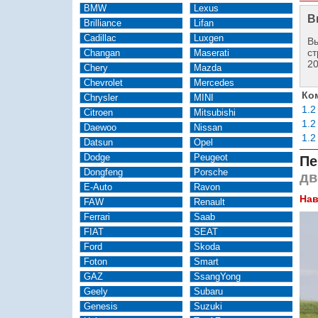
BMW
Lexus
В
Brilliance
Lifan
Cadillac
Luxgen
Вы
ст
Changan
Maserati
2
Chery
Mazda
Chevrolet
Mercedes
Ко
Chrysler
MINI
1.2
Citroen
Mitsubishi
1.2
Daewoo
Nissan
1.2
Datsun
Opel
Dodge
Peugeot
Пе
Dongfeng
Porsche
дв
E-Auto
Ravon
Нав
FAW
Renault
Ferrari
Saab
FIAT
SEAT
Ford
Skoda
Foton
Smart
GAZ
SsangYong
Geely
Subaru
Genesis
Suzuki