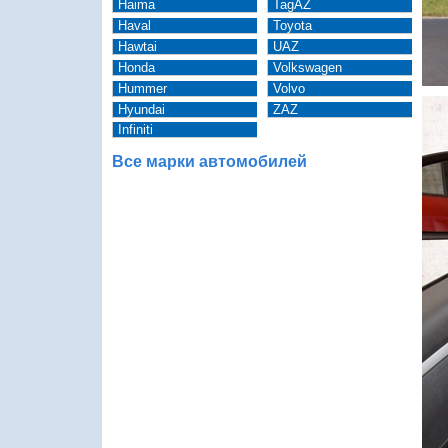
Haima
TagAZ
Haval
Toyota
Hawtai
UAZ
Honda
Volkswagen
Hummer
Volvo
Hyundai
ZAZ
Infiniti
Все марки автомобилей