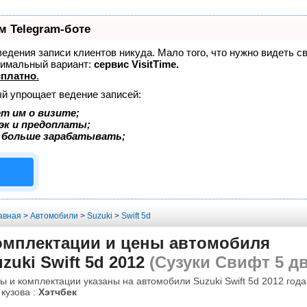
м Telegram-боте
 ведения записи клиентов никуда. Мало того, что нужно видеть с
тимальный вариант:
сервис VisitTime.
сплатно
.
ый упрощает ведение записей:
т им о визите;
эк и предоплаты;
 больше зарабатывать;
авная
>
Автомобили
>
Suzuki
>
Swift 5d
омплектации и цены автомобиля
zuki Swift 5d 2012
(Сузуки Свифт 5 дв
ы и комплектации указаны на автомобили Suzuki Swift 5d 2012 года
 кузова :
Хэтчбек