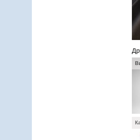
Др
В
К