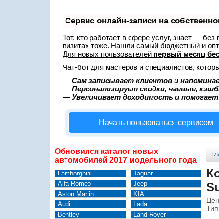
Сервис онлайн-записи на собственно
Тот, кто работает в сфере услуг, знает — без
визитах тоже. Нашли самый бюджетный и оп
Для новых пользователей
первый месяц бе
Чат-бот для мастеров и специалистов, котор
—
Сам записывает клиентов и напоминае
—
Персонализирует скидки, чаевые, кэшб
—
Увеличивает доходимость и помогает
Начать пользоваться сервисом
Обновился каталог новых
Гл
автомобилей 2017 модельного года
К
Lamborghini
Jaguar
Alfa Romeo
Jeep
Su
Aston Martin
KIA
Цен
Audi
Lada
Тип
Bentley
Land Rover