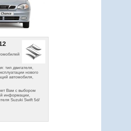
12
втомобилей
: тип двигателя,
эксплуатации нового
аций автомобиля,
ет Вам с выбором
ой информации,
еля Suzuki Swift 5d/