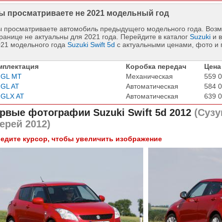
ы просматриваете не 2021 модельный год
 просматриваете автомобиль предыдущего модельного года. Возм
ранице не актуальны для 2021 года. Перейдите в каталог
Suzuki
и в
021 модельного года
Suzuki Swift 5d
с актуальными ценами, фото и
мплектация
Коробка передач
Цена
 GL MT
Механическая
559 0
 GL AT
Автоматическая
584 0
 GLX AT
Автоматическая
639 0
рвые фотографии
Suzuki Swift 5d 2012
(Сузу
ерей 2012)
едите курсор, чтобы увеличить изображение