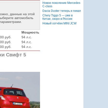
Новое поколение Mercedes
C-class
Dacia Duster теперь и пикап
ожно, данные на этой
Chery Tiggo 5 — уже в
ыберите автомобиль
Китае, скоро в России
 параметрами.
Новый хэтчбек MINI JCW
Мощность
00 руб.
94 л.с.
00 руб.
94 л.с.
00 руб.
94 л.с.
ки Свифт 5