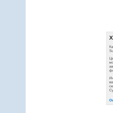
Х
Ка
Su
Це
мо
ав
фо
И
ва
ск
Су
О