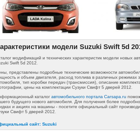
арактеристики модели Suzuki Swift 5d 20
талог модификаций и технических характеристик модели новых а
zuki Swift 5d 2012.
ны, представлены подробные технические возможности автомобиля
щность и объем двигателя, расход топлива в различных режимах 
томобиля, тип коробки передач (трансмиссия), описание комплект
тографии, цены на комплектации Сузуки Свифт 5 дверей 2012.
нформационный каталог
автомобильного портала Carsapa.ru
помож
шего будущего нового автомобиля. Для получения более подробн
идках и акциях на машины - посетите официальный сайт производит
зуки Свифт 5 дверей 2012.
фициальный сайт: Suzuki