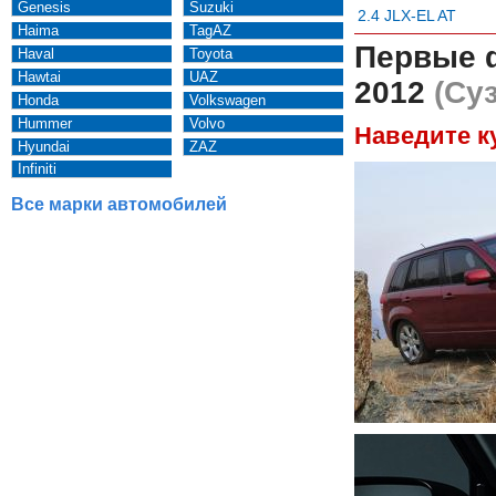
Genesis
Suzuki
2.4 JLX-EL AT
Haima
TagAZ
Первые 
Haval
Toyota
Hawtai
UAZ
2012
(Суз
Honda
Volkswagen
Hummer
Volvo
Наведите к
Hyundai
ZAZ
Infiniti
Все марки автомобилей