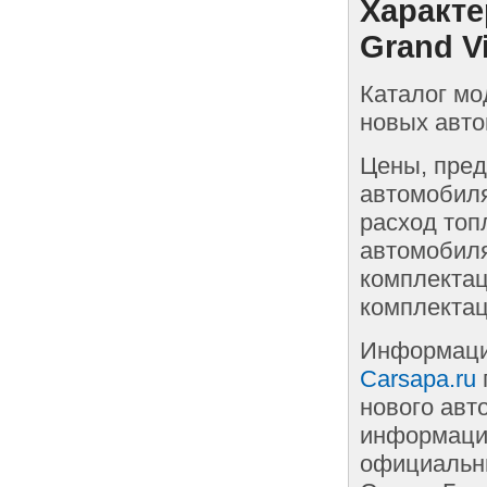
Характе
Grand Vi
Каталог мо
новых авто
Цены, пред
автомобиля
расход топ
автомобиля
комплектац
комплектац
Информаци
Carsapa.ru
нового авт
информации
официальны