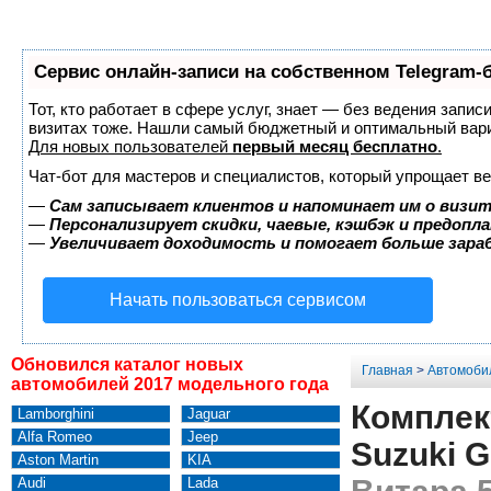
Сервис онлайн-записи на собственном Telegram-
Тот, кто работает в сфере услуг, знает — без ведения запис
визитах тоже. Нашли самый бюджетный и оптимальный вар
Для новых пользователей
первый месяц бесплатно
.
Чат-бот для мастеров и специалистов, который упрощает ве
—
Сам записывает клиентов и напоминает им о визит
—
Персонализирует скидки, чаевые, кэшбэк и предопл
—
Увеличивает доходимость и помогает больше зар
Начать пользоваться сервисом
Обновился каталог новых
Главная
>
Автомоби
автомобилей 2017 модельного года
Комплек
Lamborghini
Jaguar
Alfa Romeo
Jeep
Suzuki G
Aston Martin
KIA
Audi
Lada