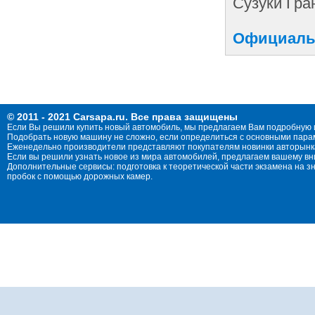
Сузуки Гра
Официальн
© 2011 - 2021 Carsapa.ru. Все права защищены
Если Вы решили купить новый автомобиль, мы предлагаем Вам подробную 
Подобрать новую машину не сложно, если определиться с основными параме
Еженедельно производители представляют покупателям новинки авторынка
Если вы решили узнать новое из мира автомобилей, предлагаем вашему в
Дополнительные сервисы: подготовка к теоретической части экзамена на 
пробок с помощью дорожных камер.