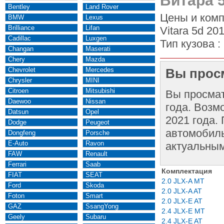
Витара 5
Bentley
Land Rover
Цены и комп
BMW
Lexus
Brilliance
Lifan
Vitara 5d 20
Cadillac
Luxgen
Тип кузова :
Changan
Maserati
Chery
Mazda
Chevrolet
Mercedes
Вы просм
Chrysler
MINI
Citroen
Mitsubishi
Вы просма
Daewoo
Nissan
года. Возм
Datsun
Opel
2021 года.
Dodge
Peugeot
автомобиль
Dongfeng
Porsche
E-Auto
Ravon
актуальным
FAW
Renault
Ferrari
Saab
Комплектация
FIAT
SEAT
2.0 JLX-A MT
Ford
Skoda
2.0 JLX-A AT
Foton
Smart
2.0 JLX-E AT
GAZ
SsangYong
2.4 JLX-E MT
Geely
Subaru
2.4 JLX-E AT