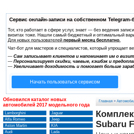
Сервис онлайн-записи на собственном Telegram-
Тот, кто работает в сфере услуг, знает — без ведения запис
визитах тоже. Нашли самый бюджетный и оптимальный вар
Для новых пользователей
первый месяц бесплатно
.
Чат-бот для мастеров и специалистов, который упрощает ве
—
Сам записывает клиентов и напоминает им о визит
—
Персонализирует скидки, чаевые, кэшбэк и предопл
—
Увеличивает доходимость и помогает больше зар
Начать пользоваться сервисом
Обновился каталог новых
Главная
>
Автомоби
автомобилей 2017 модельного года
Комплек
Lamborghini
Jaguar
Alfa Romeo
Jeep
Subaru F
Aston Martin
KIA
Audi
Lada