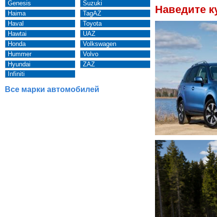
Genesis
Suzuki
Наведите к
Haima
TagAZ
Haval
Toyota
Hawtai
UAZ
Honda
Volkswagen
Hummer
Volvo
Hyundai
ZAZ
Infiniti
Все марки автомобилей