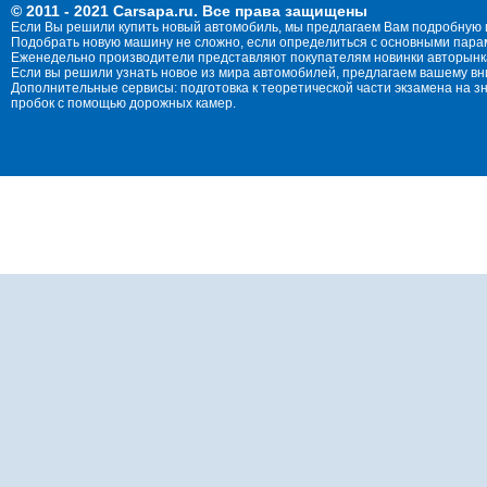
© 2011 - 2021 Carsapa.ru. Все права защищены
Если Вы решили купить новый автомобиль, мы предлагаем Вам подробную 
Подобрать новую машину не сложно, если определиться с основными параме
Еженедельно производители представляют покупателям новинки авторынка
Если вы решили узнать новое из мира автомобилей, предлагаем вашему в
Дополнительные сервисы: подготовка к теоретической части экзамена на 
пробок с помощью дорожных камер.