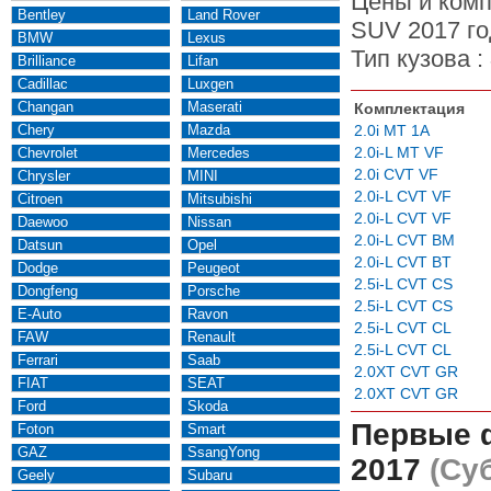
Цены и комп
Bentley
Land Rover
SUV 2017 го
BMW
Lexus
Тип кузова :
Brilliance
Lifan
Cadillac
Luxgen
Changan
Maserati
Комплектация
Chery
Mazda
2.0i MT 1A
2.0i-L MT VF
Chevrolet
Mercedes
2.0i CVT VF
Chrysler
MINI
2.0i-L CVT VF
Citroen
Mitsubishi
2.0i-L CVT VF
Daewoo
Nissan
2.0i-L CVT BM
Datsun
Opel
2.0i-L CVT BT
Dodge
Peugeot
2.5i-L CVT CS
Dongfeng
Porsche
2.5i-L CVT CS
E-Auto
Ravon
2.5i-L CVT CL
FAW
Renault
2.5i-L CVT CL
Ferrari
Saab
2.0XT CVT GR
FIAT
SEAT
2.0XT CVT GR
Ford
Skoda
Первые 
Foton
Smart
GAZ
SsangYong
2017
(Суб
Geely
Subaru