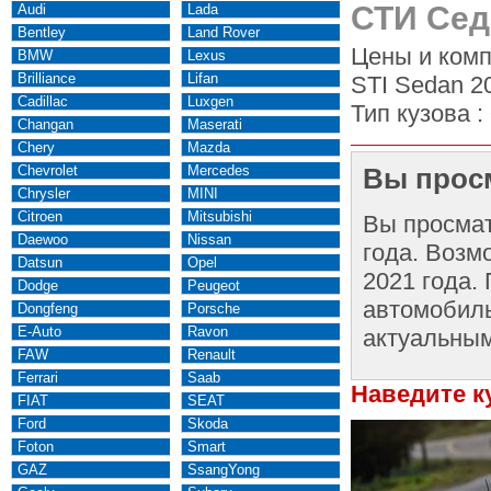
СТИ Сед
Audi
Lada
Bentley
Land Rover
Цены и комп
BMW
Lexus
Brilliance
Lifan
STI Sedan 2
Cadillac
Luxgen
Тип кузова :
Changan
Maserati
Chery
Mazda
Chevrolet
Mercedes
Вы просм
Chrysler
MINI
Citroen
Mitsubishi
Вы просма
Daewoo
Nissan
года. Возм
Datsun
Opel
2021 года.
Dodge
Peugeot
автомобиль
Dongfeng
Porsche
E-Auto
Ravon
актуальным
FAW
Renault
Ferrari
Saab
Наведите к
FIAT
SEAT
Ford
Skoda
Foton
Smart
GAZ
SsangYong