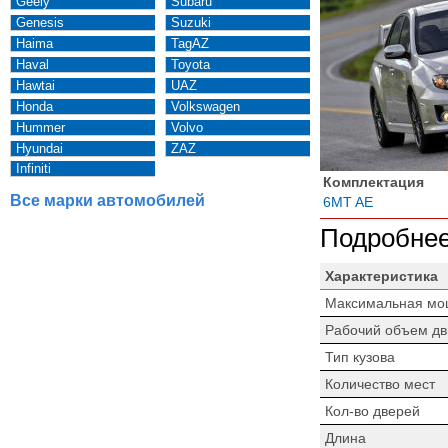
Geely
Subaru
Genesis
Suzuki
Haima
TagAZ
Haval
Toyota
Hawtai
UAZ
Honda
Volkswagen
Hummer
Volvo
Hyundai
ZAZ
Infiniti
Комплектация
Все марки автомобилей
6MT AE
Подробнее
Характеристика
Максимальная мо
Рабочий объем дв
Тип кузова
Количество мест
Кол-во дверей
Длина