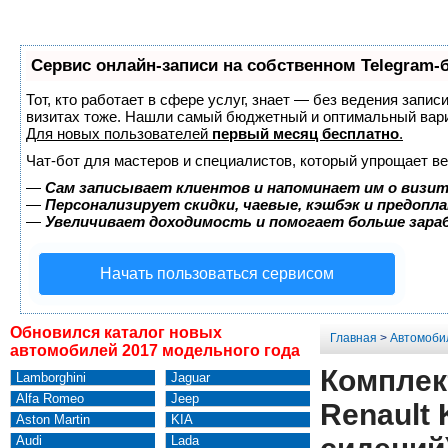
Сервис онлайн-записи на собственном Telegram-
Тот, кто работает в сфере услуг, знает — без ведения запис
визитах тоже. Нашли самый бюджетный и оптимальный вар
Для новых пользователей
первый месяц бесплатно
.
Чат-бот для мастеров и специалистов, который упрощает ве
—
Сам записывает клиентов и напоминает им о визит
—
Персонализирует скидки, чаевые, кэшбэк и предопл
—
Увеличивает доходимость и помогает больше зар
Начать пользоваться сервисом
Обновился каталог новых
Главная
>
Автомоби
автомобилей 2017 модельного года
Комплек
Lamborghini
Jaguar
Alfa Romeo
Jeep
Renault 
Aston Martin
KIA
Audi
Lada