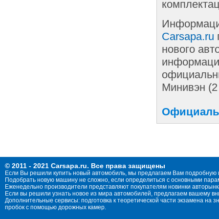
комплектац
Информаци
Carsapa.ru
нового авт
информации
официальны
Минивэн (2
Официальн
© 2011 - 2021 Carsapa.ru. Все права защищены
Если Вы решили купить новый автомобиль, мы предлагаем Вам подробную 
Подобрать новую машину не сложно, если определиться с основными параме
Еженедельно производители представляют покупателям новинки авторынка
Если вы решили узнать новое из мира автомобилей, предлагаем вашему в
Дополнительные сервисы: подготовка к теоретической части экзамена на 
пробок с помощью дорожных камер.