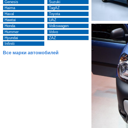
Genesis
Suzuki
Haima
TagAZ
Haval
Toyota
Hawtai
UAZ
Honda
Volkswagen
Hummer
Volvo
Hyundai
ZAZ
Infiniti
Все марки автомобилей