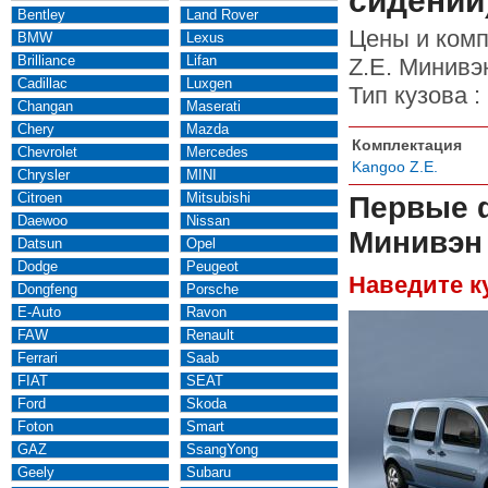
сидений
Bentley
Land Rover
Цены и комп
BMW
Lexus
Brilliance
Lifan
Z.E. Минивэн
Cadillac
Luxgen
Тип кузова :
Changan
Maserati
Chery
Mazda
Комплектация
Chevrolet
Mercedes
Kangoo Z.E.
Chrysler
MINI
Citroen
Mitsubishi
Первые 
Daewoo
Nissan
Минивэн 
Datsun
Opel
Dodge
Peugeot
Наведите к
Dongfeng
Porsche
E-Auto
Ravon
FAW
Renault
Ferrari
Saab
FIAT
SEAT
Ford
Skoda
Foton
Smart
GAZ
SsangYong
Geely
Subaru