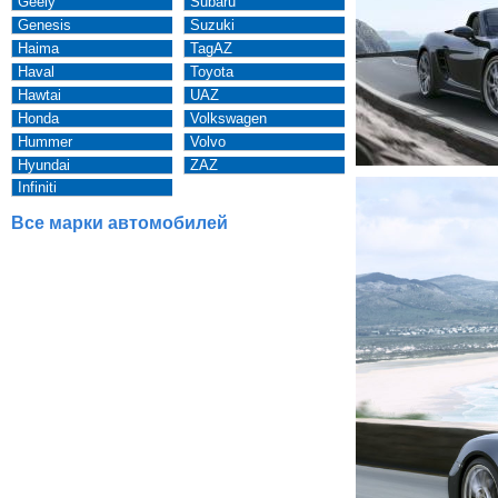
Geely
Subaru
Genesis
Suzuki
Haima
TagAZ
Haval
Toyota
Hawtai
UAZ
Honda
Volkswagen
Hummer
Volvo
Hyundai
ZAZ
Infiniti
Все марки автомобилей