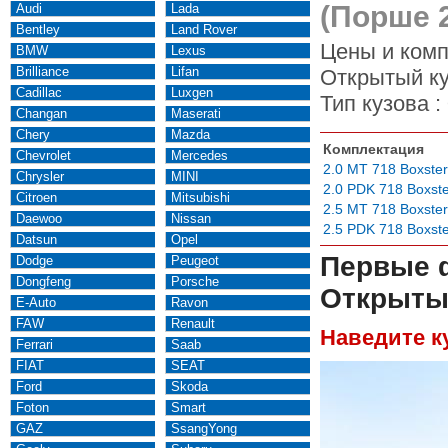
(Порше 
Audi
Lada
Bentley
Land Rover
Цены и комп
BMW
Lexus
Brilliance
Lifan
Открытый ку
Cadillac
Luxgen
Тип кузова :
Changan
Maserati
Chery
Mazda
Комплектация
Chevrolet
Mercedes
2.0 MT 718 Boxster
Chrysler
MINI
2.0 PDK 718 Boxst
Citroen
Mitsubishi
2.5 MT 718 Boxster
Daewoo
Nissan
2.5 PDK 718 Boxste
Datsun
Opel
Первые 
Dodge
Peugeot
Dongfeng
Porsche
Открытый
E-Auto
Ravon
FAW
Renault
Наведите к
Ferrari
Saab
FIAT
SEAT
Ford
Skoda
Foton
Smart
GAZ
SsangYong