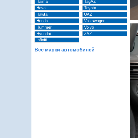
Haima
TagAZ
Haval
Toyota
Hawtai
UAZ
Honda
Volkswagen
Hummer
Volvo
Hyundai
ZAZ
Infiniti
Все марки автомобилей