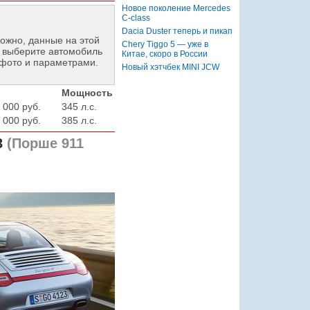
Новое поколение Mercedes
C-class
Dacia Duster теперь и пикап
ожно, данные на этой
Chery Tiggo 5 — уже в
 выберите автомобиль
Китае, скоро в России
фото и параметрами.
Новый хэтчбек MINI JCW
Мощность
 000 руб.
345 л.с.
 000 руб.
385 л.с.
3
(Порше 911