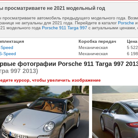
ы просматриваете не 2021 модельный год
 просматриваете автомобиль предыдущего модельного года. Возм
ранице не актуальны для 2021 года. Перейдите в каталог
Porsche
и
021 модельного года
Porsche 911 Targa 997
с актуальными ценами, 
мплектация
Коробка передач
Цена
-Speed
Механическая
5 522
6-Speed
Механическая
6 198
рвые фотографии
Porsche 911 Targa 997 201
гра 997 2013)
едите курсор, чтобы увеличить изображение