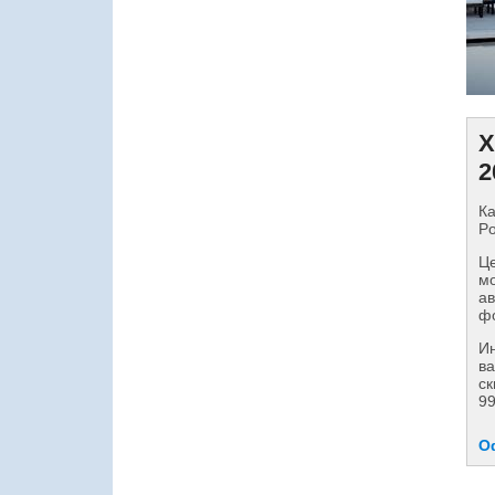
Х
2
Ка
Po
Це
мо
ав
фо
И
ва
ск
99
О