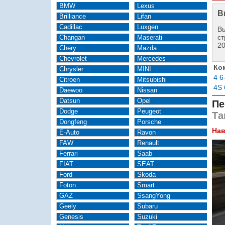
BMW
Lexus
В
Brilliance
Lifan
Cadillac
Luxgen
Вы
ст
Changan
Maserati
2
Chery
Mazda
Chevrolet
Mercedes
Ко
Chrysler
MINI
4 6
Citroen
Mitsubishi
4S 
Daewoo
Nissan
Datsun
Opel
Пе
Dodge
Peugeot
Та
Dongfeng
Porsche
Нав
E-Auto
Ravon
FAW
Renault
Ferrari
Saab
FIAT
SEAT
Ford
Skoda
Foton
Smart
GAZ
SsangYong
Geely
Subaru
Genesis
Suzuki