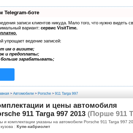
м Telegram-боте
 ведения записи клиентов никуда. Мало того, что нужно видеть с
тимальный вариант:
сервис VisitTime.
сплатно
.
ый упрощает ведение записей:
т им о визите;
эк и предоплаты;
 больше зарабатывать;
авная
>
Автомобили
>
Porsche
>
911 Targa 997
омплектации и цены автомобиля
rsche 911 Targa 997 2013
(Порше 911 Т
ы и комплектации указаны на автомобили Porsche 911 Targa 997 20
 кузова :
Купе-кабриолет