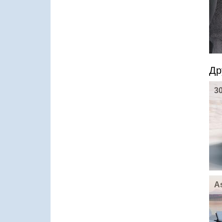
Др
3
A