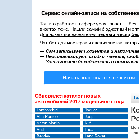
Сервис онлайн-записи на собственно
Тот, кто работает в сфере услуг, знает — без
визитах тоже. Нашли самый бюджетный и оп
Для новых пользователей
первый месяц бе
Чат-бот для мастеров и специалистов, котор
—
Сам записывает клиентов и напоминае
—
Персонализирует скидки, чаевые, кэшб
—
Увеличивает доходимость и помогает
Начать пользоваться сервисом
Обновился каталог новых
Гл
автомобилей 2017 модельного года
К
Lamborghini
Jaguar
Alfa Romeo
Jeep
Po
Aston Martin
KIA
Цен
Audi
Lada
Тип
Bentley
Land Rover