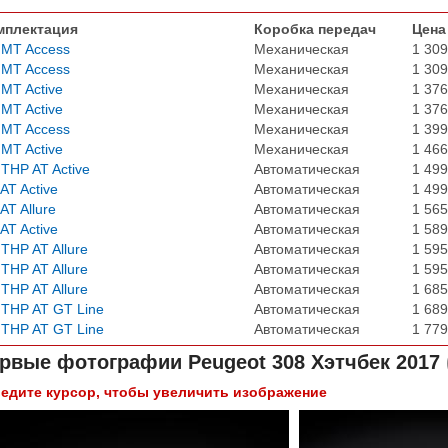
мплектация
Коробка передач
Цена
 MT Access
Механическая
1 309
 MT Access
Механическая
1 309
 MT Active
Механическая
1 376
 MT Active
Механическая
1 376
 MT Access
Механическая
1 399
 MT Active
Механическая
1 466
 THP AT Active
Автоматическая
1 499
 AT Active
Автоматическая
1 499
 AT Allure
Автоматическая
1 565
 AT Active
Автоматическая
1 589
 THP AT Allure
Автоматическая
1 595
 THP AT Allure
Автоматическая
1 595
 THP AT Allure
Автоматическая
1 685
 THP AT GT Line
Автоматическая
1 689
 THP AT GT Line
Автоматическая
1 779
рвые фотографии
Peugeot 308 Хэтчбек 2017
едите курсор, чтобы увеличить изображение