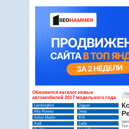
Обновился каталог новых
Гл
автомобилей 2017 модельного года
К
Lamborghini
Jaguar
Alfa Romeo
Jeep
Pe
Aston Martin
KIA
Цен
Audi
Lada
Тип