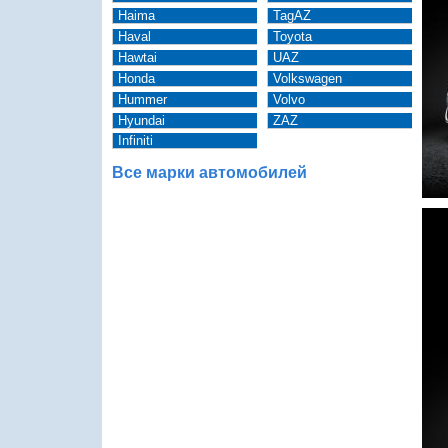
Haima
TagAZ
Haval
Toyota
Hawtai
UAZ
Honda
Volkswagen
Hummer
Volvo
Hyundai
ZAZ
Infiniti
Все марки автомобилей