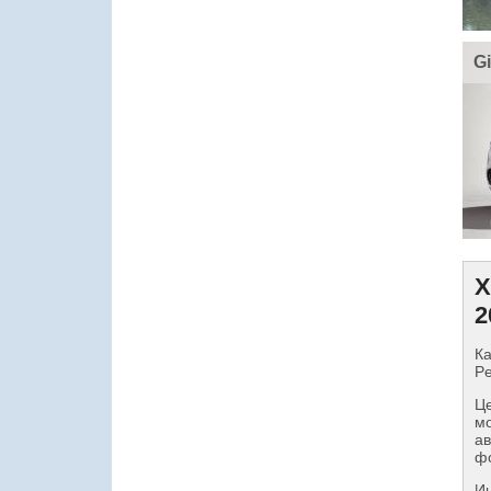
Gi
Х
2
Ка
Pe
Це
мо
ав
фо
И