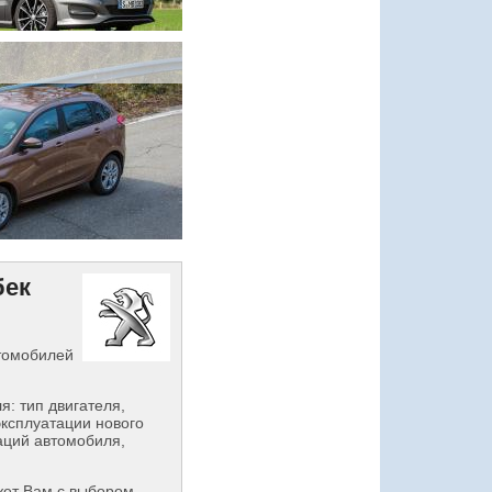
бек
втомобилей
: тип двигателя,
эксплуатации нового
аций автомобиля,
ет Вам с выбором