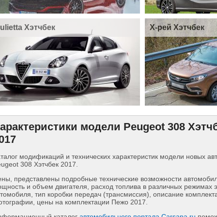
ulietta Хэтчбек
Х-рей Хэтчбек
арактеристики модели Peugeot 308 Хэтч
017
талог модификаций и технических характеристик модели новых а
ugeot 308 Хэтчбек 2017.
ны, представлены подробные технические возможности автомобиля
щность и объем двигателя, расход топлива в различных режимах 
томобиля, тип коробки передач (трансмиссия), описание комплект
тографии, цены на комплектации Пежо 2017.
нформационный каталог
автомобильного портала Carsapa.ru
помож