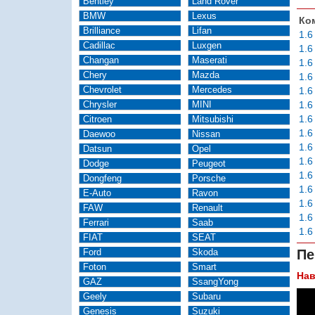
Bentley
Land Rover
BMW
Lexus
Ко
Brilliance
Lifan
1.6
Cadillac
Luxgen
1.6
Changan
Maserati
1.6
Chery
Mazda
1.6
Chevrolet
Mercedes
1.6
Chrysler
MINI
1.6
1.6
Citroen
Mitsubishi
1.6
Daewoo
Nissan
1.6
Datsun
Opel
1.6
Dodge
Peugeot
1.6
Dongfeng
Porsche
1.6
E-Auto
Ravon
1.6
FAW
Renault
1.6
Ferrari
Saab
1.6
FIAT
SEAT
Ford
Skoda
Пе
Foton
Smart
Нав
GAZ
SsangYong
Geely
Subaru
Genesis
Suzuki