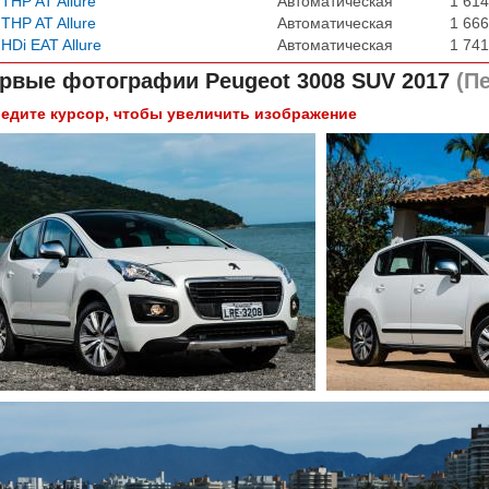
 THP AT Allure
Автоматическая
1 614
 THP AT Allure
Автоматическая
1 666
 HDi EAT Allure
Автоматическая
1 741
рвые фотографии
Peugeot 3008 SUV 2017
(Пе
едите курсор, чтобы увеличить изображение