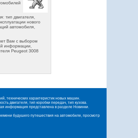
втомобилей
: тип двигателя,
эксплуатации нового
аций автомобиля,
ет Вам с выбором
ой информации,
ителя Peugeot 3008
й, технических характеристик новых машин.
ть двигателя, тип коробки передач, тип кузова.
ая информация представлена в разделе Новинки.
времени будушего путешествия на автомобиле, просмотр