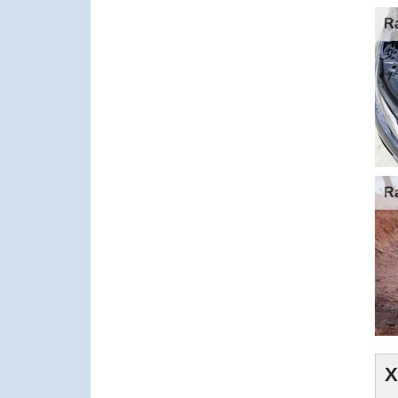
R
R
Х