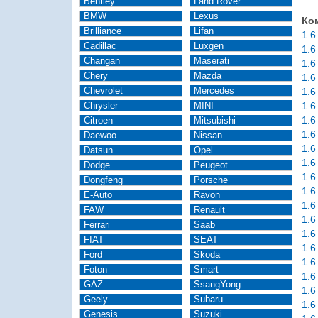
Bentley
Land Rover
BMW
Lexus
Ко
Brilliance
Lifan
1.6
Cadillac
Luxgen
1.6
Changan
Maserati
1.6
Chery
Mazda
1.6
Chevrolet
Mercedes
1.6
Chrysler
MINI
1.6
1.6
Citroen
Mitsubishi
1.6
Daewoo
Nissan
1.6
Datsun
Opel
1.6
Dodge
Peugeot
1.6
Dongfeng
Porsche
1.6
E-Auto
Ravon
1.6
FAW
Renault
1.6
Ferrari
Saab
1.6
FIAT
SEAT
1.6
Ford
Skoda
1.6
Foton
Smart
1.6
GAZ
SsangYong
1.6
Geely
Subaru
1.6
Genesis
Suzuki