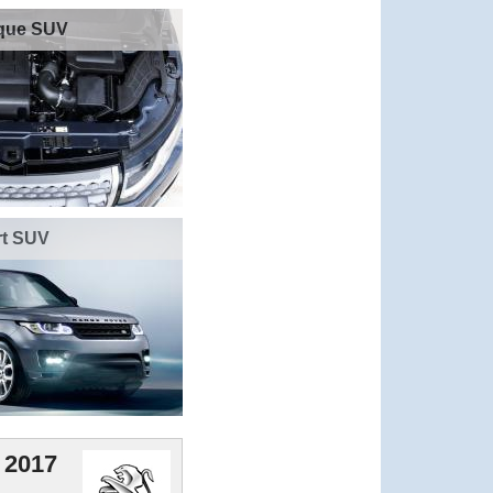
que SUV
rt SUV
 2017