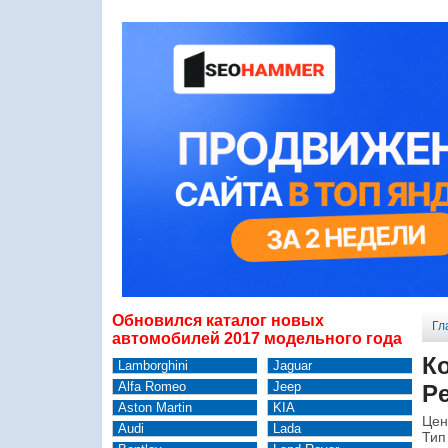
Обновился каталог новых
Гл
автомобилей 2017 модельного года
К
Lamborghini
Jaguar
Alfa Romeo
Jeep
Pe
Aston Martin
KIA
Цен
Audi
Lada
Тип