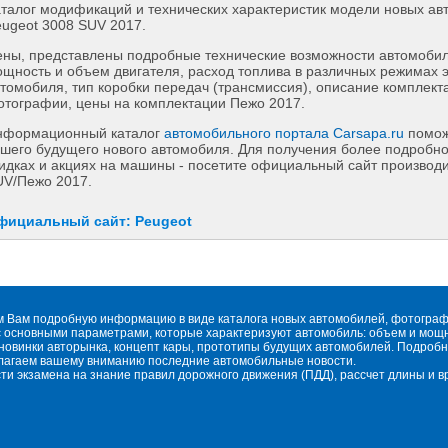
талог модификаций и технических характеристик модели новых а
ugeot 3008 SUV 2017.
ны, представлены подробные технические возможности автомобиля
щность и объем двигателя, расход топлива в различных режимах 
томобиля, тип коробки передач (трансмиссия), описание комплект
тографии, цены на комплектации Пежо 2017.
нформационный каталог
автомобильного портала Carsapa.ru
помож
шего будущего нового автомобиля. Для получения более подробн
идках и акциях на машины - посетите официальный сайт производ
UV/Пежо 2017.
фициальный сайт: Peugeot
м Вам подробную информацию в виде каталога новых автомобилей, фотографи
 основными параметрами, которые характеризуют автомобиль: объем и мощнос
овинки авторынка, концепт кары, прототипы будущих автомобилей. Подробн
длагаем вашему вниманию последние автомобильные новости.
сти экзамена на знание правил дорожного движения (ПДД), рассчет длины и 