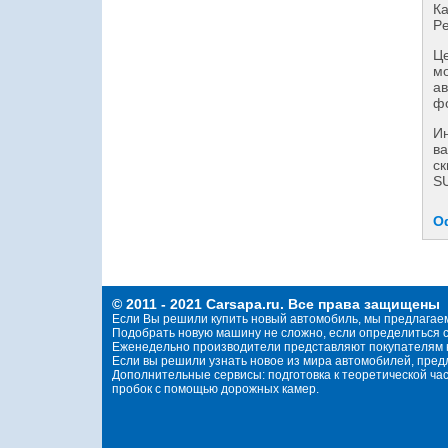
Ка
Pe
Це
мо
ав
фо
И
ва
ск
S
О
© 2011 - 2021 Carsapa.ru. Все права защищены
Если Вы решили купить новый автомобиль, мы предлагае
Подобрать новую машину не сложно, если определиться с
Еженедельно производители представляют покупателям н
Если вы решили узнать новое из мира автомобилей, пре
Дополнительные сервисы: подготовка к теоретической ча
пробок с помощью дорожных камер.