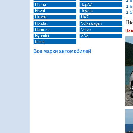
1.6
Haima
TagAZ
1.6
Haval
Toyota
1.6
Hawtai
UAZ
Пе
Honda
Volkswagen
Hummer
Volvo
Нав
Hyundai
ZAZ
Infiniti
Все марки автомобилей