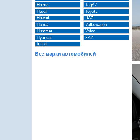
Haima
TagAZ
Haval
Toyota
Hawtai
UAZ
Honda
Volkswagen
Hummer
Volvo
Hyundai
ZAZ
Infiniti
Все марки автомобилей