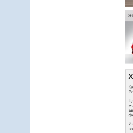
S
Х
Ка
Pe
Це
мо
ав
фо
И
ва