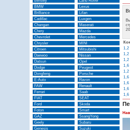
Bentley
Land Rover
BMW
Lexus
В
Brilliance
Lifan
Cadillac
Luxgen
Вы
ст
Changan
Maserati
2
Chery
Mazda
Chevrolet
Mercedes
Ко
Chrysler
MINI
1,2
Citroen
Mitsubishi
1,2
Daewoo
Nissan
1,2
Datsun
Opel
1,6
Dodge
Peugeot
1,2
Dongfeng
Porsche
1,6
E-Auto
Ravon
1,6
FAW
Renault
1,6
Ferrari
Saab
1,6
FIAT
SEAT
Пе
Ford
Skoda
Foton
Smart
Нав
GAZ
SsangYong
Geely
Subaru
Genesis
Suzuki