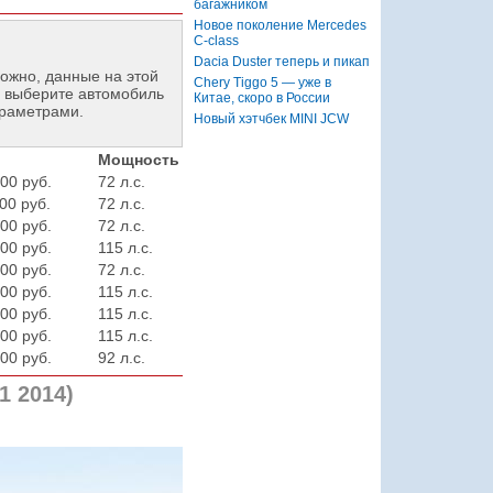
багажником
Новое поколение Mercedes
C-class
Dacia Duster теперь и пикап
ожно, данные на этой
Chery Tiggo 5 — уже в
 выберите автомобиль
Китае, скоро в России
араметрами.
Новый хэтчбек MINI JCW
Мощность
00 руб.
72 л.с.
00 руб.
72 л.с.
00 руб.
72 л.с.
00 руб.
115 л.с.
00 руб.
72 л.с.
00 руб.
115 л.с.
00 руб.
115 л.с.
00 руб.
115 л.с.
00 руб.
92 л.с.
1 2014)