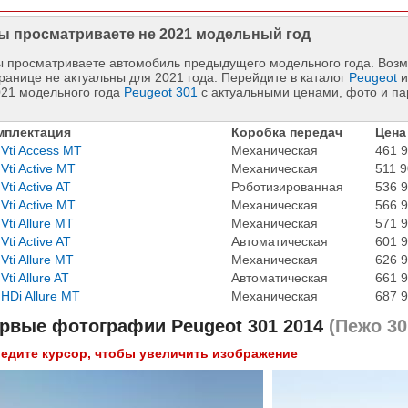
ы просматриваете не 2021 модельный год
 просматриваете автомобиль предыдущего модельного года. Возм
ранице не актуальны для 2021 года. Перейдите в каталог
Peugeot
и
021 модельного года
Peugeot 301
с актуальными ценами, фото и п
мплектация
Коробка передач
Цена
 Vti Access MT
Механическая
461 9
 Vti Active MT
Механическая
511 9
 Vti Active AT
Роботизированная
536 9
 Vti Active MT
Механическая
566 9
 Vti Allure MT
Механическая
571 9
 Vti Active AT
Автоматическая
601 9
 Vti Allure MT
Механическая
626 9
 Vti Allure AT
Автоматическая
661 9
 HDi Allure MT
Механическая
687 9
рвые фотографии
Peugeot 301 2014
(Пежо 30
едите курсор, чтобы увеличить изображение