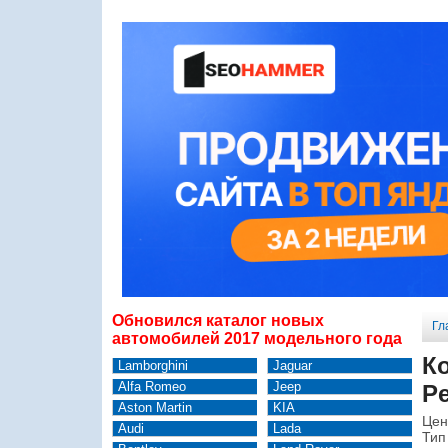
Обновился каталог новых
Гл
автомобилей 2017 модельного года
К
Lamborghini
Jaguar
Alfa Romeo
Jeep
Pe
Aston Martin
KIA
Цен
Audi
Lada
Тип