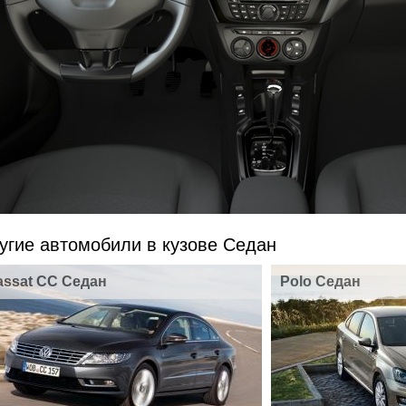
угие автомобили в кузове Седан
assat CC Седан
Polo Седан