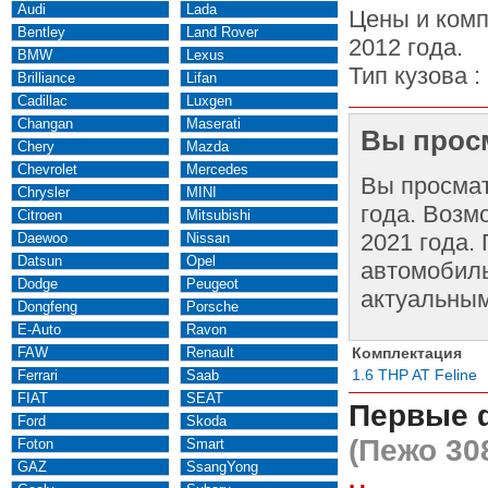
Audi
Lada
Цены и комп
Bentley
Land Rover
2012 года.
BMW
Lexus
Тип кузова :
Brilliance
Lifan
Cadillac
Luxgen
Changan
Maserati
Вы просм
Chery
Mazda
Chevrolet
Mercedes
Вы просма
Chrysler
MINI
года. Возм
Citroen
Mitsubishi
2021 года.
Daewoo
Nissan
Datsun
Opel
автомобиль
Dodge
Peugeot
актуальным
Dongfeng
Porsche
E-Auto
Ravon
FAW
Renault
Комплектация
1.6 THP AT Feline
Ferrari
Saab
FIAT
SEAT
Первые 
Ford
Skoda
(Пежо 30
Foton
Smart
GAZ
SsangYong