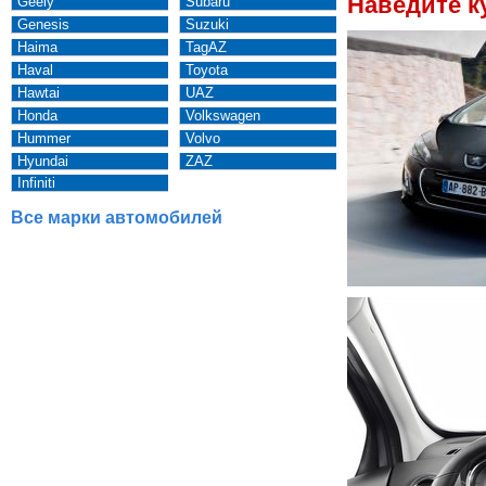
Наведите к
Geely
Subaru
Genesis
Suzuki
Haima
TagAZ
Haval
Toyota
Hawtai
UAZ
Honda
Volkswagen
Hummer
Volvo
Hyundai
ZAZ
Infiniti
Все марки автомобилей