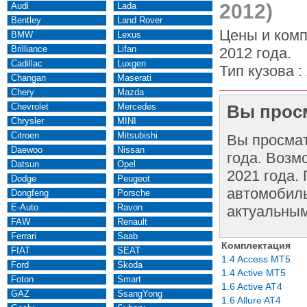
2012)
Audi
Lada
Bentley
Land Rover
Цены и комп
BMW
Lexus
Brilliance
Lifan
2012 года.
Cadillac
Luxgen
Тип кузова :
Changan
Maserati
Chery
Mazda
Chevrolet
Mercedes
Вы просм
Chrysler
MINI
Citroen
Mitsubishi
Вы просма
Daewoo
Nissan
года. Возм
Datsun
Opel
2021 года.
Dodge
Peugeot
автомобиль
Dongfeng
Porsche
E-Auto
Ravon
актуальным
FAW
Renault
Ferrari
Saab
Комплектация
FIAT
SEAT
1.4 Access MT5
Ford
Skoda
1.4 Active MT5
Foton
Smart
1.6 Active AT4
GAZ
SsangYong
1.6 Allure AT4