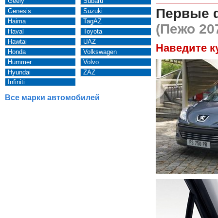
Geely
Subaru
Первые 
Genesis
Suzuki
Haima
TagAZ
(Пежо 20
Haval
Toyota
Hawtai
UAZ
Наведите к
Honda
Volkswagen
Hummer
Volvo
Hyundai
ZAZ
Infiniti
Все марки автомобилей