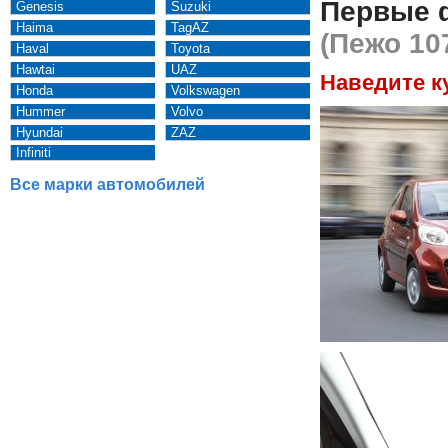
Первые 
Genesis
Suzuki
Haima
TagAZ
(Пежо 10
Haval
Toyota
Hawtai
UAZ
Наведите к
Honda
Volkswagen
Hummer
Volvo
Hyundai
ZAZ
Infiniti
Все марки автомобилей