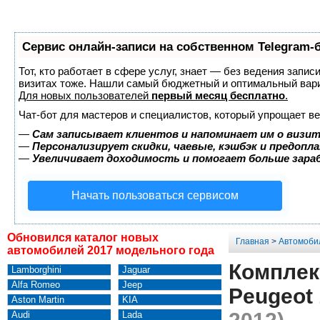
Сервис онлайн-записи на собственном Telegram-
Тот, кто работает в сфере услуг, знает — без ведения запис
визитах тоже. Нашли самый бюджетный и оптимальный вар
Для новых пользователей
первый месяц бесплатно
.
Чат-бот для мастеров и специалистов, который упрощает ве
—
Сам записывает клиентов и напоминает им о визит
—
Персонализирует скидки, чаевые, кэшбэк и предопл
—
Увеличивает доходимость и помогает больше зар
Начать пользоваться сервисом
Обновился каталог новых
Главная
>
Автомоби
автомобилей 2017 модельного года
Комплек
Lamborghini
Jaguar
Alfa Romeo
Jeep
Peugeot 
Aston Martin
KIA
Audi
Lada