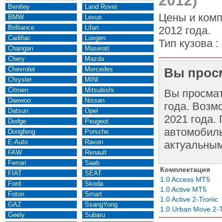
2012)
Bentley
Land Rover
Цены и комп
BMW
Lexus
Brilliance
Lifan
2012 года.
Cadillac
Luxgen
Тип кузова :
Changan
Maserati
Chery
Mazda
Chevrolet
Mercedes
Вы просм
Chrysler
MINI
Citroen
Mitsubishi
Вы просма
Daewoo
Nissan
года. Возм
Datsun
Opel
2021 года.
Dodge
Peugeot
автомобиль
Dongfeng
Porsche
E-Auto
Ravon
актуальным
FAW
Renault
Ferrari
Saab
Комплектация
FIAT
SEAT
1.0 Access MT5
Ford
Skoda
1.0 Active MT5
Foton
Smart
1.0 Active 2-Tronic
GAZ
SsangYong
1.0 Urban Move 2-T
Geely
Subaru