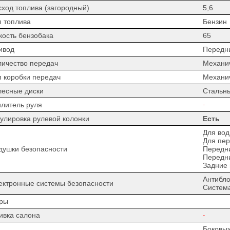
сход топлива (загородный)
5,6
п топлива
Бензин
кость бензобака
65
ивод
Передн
личество передач
Механи
п коробки передач
Механи
лесные диски
Стальн
илитель руля
-
гулировка рулевой колонки
Есть
Для вод
Для пер
душки безопасности
Передн
Передн
Задние
Антибло
ектронные системы безопасности
Система
ры
ивка салона
-
Боковых