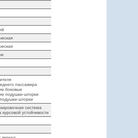
ий
ческая
ческая
ые
ителя
еднего пассажира
ие боковые
ие подушки-шторки
 подушки-шторки
кировочная система
 курсовой устойчивости
 зеркал