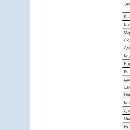
Эл
Кл
Шт
Ох
Лю
Да
Кр
Бо
Ко
Да
Дат
На
Ка
Да
Ом
Ре