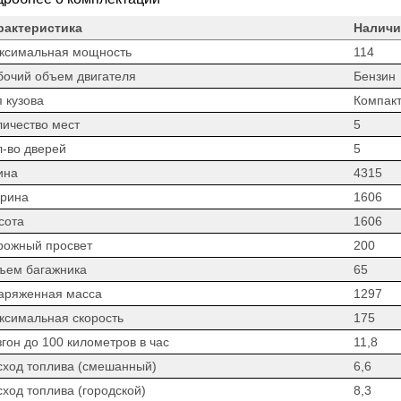
рактеристика
Наличи
ксимальная мощность
114
бочий объем двигателя
Бензин
 кузова
Компакт
личество мест
5
л-во дверей
5
ина
4315
рина
1606
сота
1606
рожный просвет
200
ъем багажника
65
аряженная масса
1297
ксимальная скорость
175
гон до 100 километров в час
11,8
сход топлива (смешанный)
6,6
сход топлива (городской)
8,3