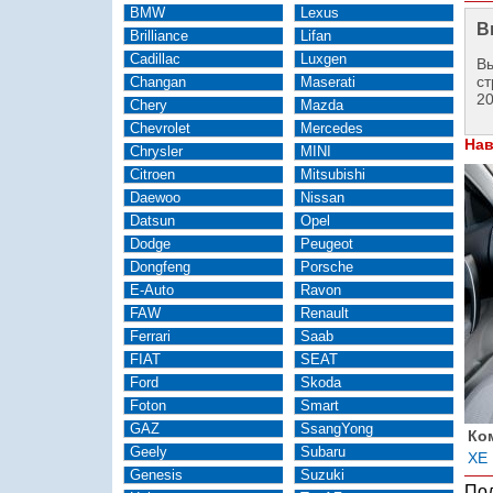
BMW
Lexus
В
Brilliance
Lifan
Cadillac
Luxgen
Вы
ст
Changan
Maserati
2
Chery
Mazda
Chevrolet
Mercedes
Нав
Chrysler
MINI
Citroen
Mitsubishi
Daewoo
Nissan
Datsun
Opel
Dodge
Peugeot
Dongfeng
Porsche
E-Auto
Ravon
FAW
Renault
Ferrari
Saab
FIAT
SEAT
Ford
Skoda
Foton
Smart
GAZ
SsangYong
Ко
Geely
Subaru
XE 
Genesis
Suzuki
Под