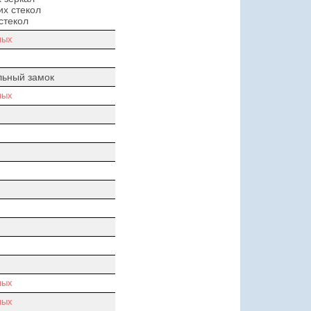
х стекол
стекол
ных
льный замок
ных
ных
ных