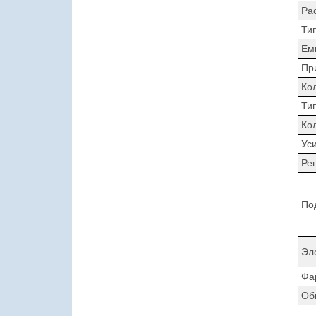
Ра
Ти
Ем
Пр
Ко
Ти
Ко
Ус
Ре
По
Эл
Фа
Об