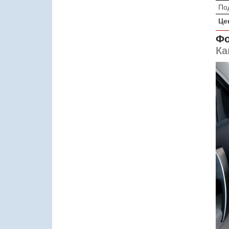
По
Це
Фо
Ка