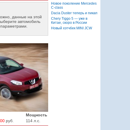
Новое поколение Mercedes
C-class
Dacia Duster теперь и пикап
ожно, данные на этой
Chery Tiggo 5 — уже в
выберите автомобиль
Китае, скоро в России
 параметрами.
Новый хэтчбек MINI JCW
Мощность
000
руб.
114 л.с.