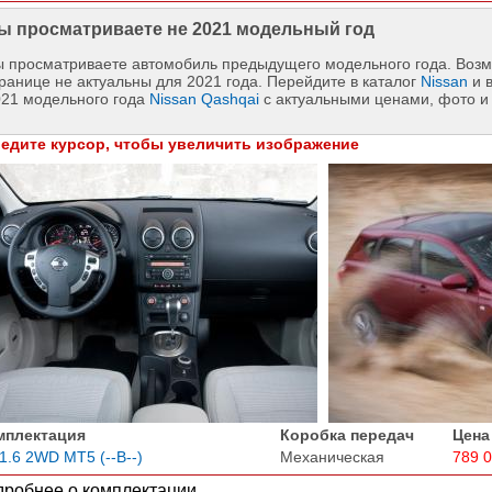
ы просматриваете не 2021 модельный год
 просматриваете автомобиль предыдущего модельного года. Возм
ранице не актуальны для 2021 года. Перейдите в каталог
Nissan
и 
021 модельного года
Nissan Qashqai
с актуальными ценами, фото и
едите курсор, чтобы увеличить изображение
мплектация
Коробка передач
Цена
1.6 2WD MT5 (--B--)
Механическая
789 
робнее о комплектации