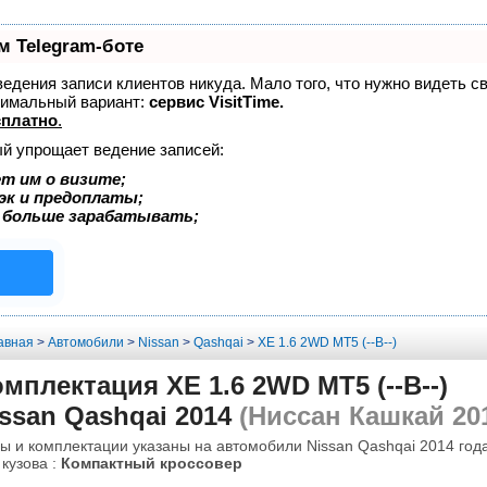
м Telegram-боте
 ведения записи клиентов никуда. Мало того, что нужно видеть с
тимальный вариант:
сервис VisitTime.
сплатно
.
ый упрощает ведение записей:
т им о визите;
эк и предоплаты;
 больше зарабатывать;
авная
>
Автомобили
>
Nissan
>
Qashqai
>
XE 1.6 2WD MT5 (--B--)
мплектация XE 1.6 2WD MT5 (--B--)
ssan Qashqai 2014
(Ниссан Кашкай 20
ы и комплектации указаны на автомобили Nissan Qashqai 2014 года
 кузова :
Компактный кроссовер