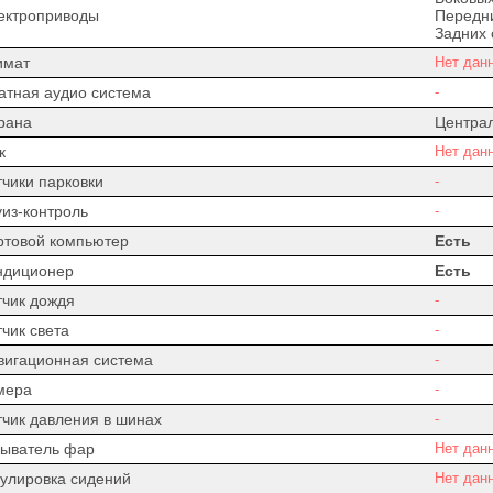
ектроприводы
Передни
Задних 
имат
Нет дан
атная аудио система
-
рана
Центра
к
Нет дан
тчики парковки
-
уиз-контроль
-
ртовой компьютер
Есть
ндиционер
Есть
тчик дождя
-
чик света
-
вигационная система
-
мера
-
тчик давления в шинах
-
ыватель фар
Нет дан
гулировка сидений
Нет дан