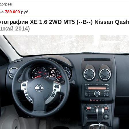
догрев
на
789 000
руб.
тографии XE 1.6 2WD MT5 (--B--)
Nissan Qash
шкай 2014)