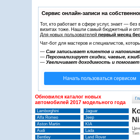
Сервис онлайн-записи на собственно
Тот, кто работает в сфере услуг, знает — без
визитах тоже. Нашли самый бюджетный и оп
Для новых пользователей
первый месяц бе
Чат-бот для мастеров и специалистов, котор
—
Сам записывает клиентов и напоминае
—
Персонализирует скидки, чаевые, кэшб
—
Увеличивает доходимость и помогает
Начать пользоваться сервисом
Обновился каталог новых
Гл
автомобилей 2017 модельного года
Ко
Lamborghini
Jaguar
Alfa Romeo
Jeep
Ni
Aston Martin
KIA
Цен
Audi
Lada
Тип
Bentley
Land Rover