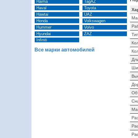
Haima
TagAZ
Haval
Toyota
Ха
Hawtai
UAZ
Ма
Honda
Volkswagen
Ра
Hummer
Volvo
Hyundai
ZAZ
Тип
Infiniti
Ко
Все марки автомобилей
Ко
Дл
Ши
Вы
До
Об
Сн
Ма
Раз
Ра
Ра