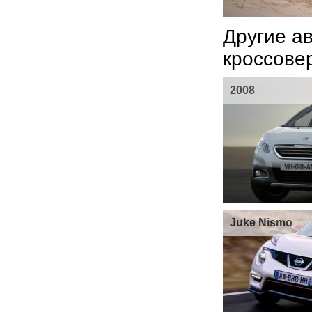
Другие а
кроссове
2008
Juke Nismo