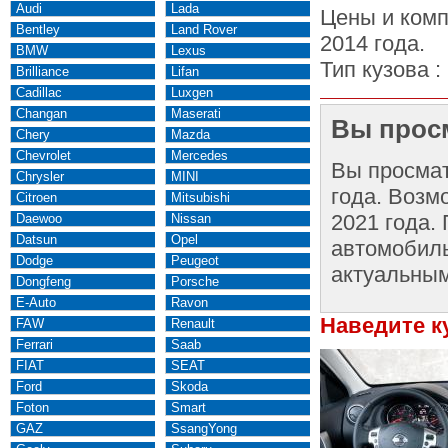
Audi
Lada
Цены и комп
Bentley
Land Rover
2014 года.
BMW
Lexus
Тип кузова :
Brilliance
Lifan
Cadillac
Luxgen
Changan
Maserati
Вы просм
Chery
Mazda
Chevrolet
Mercedes
Вы просма
Chrysler
MINI
года. Возм
Citroen
Mitsubishi
2021 года.
Daewoo
Nissan
Datsun
Opel
автомобиль
Dodge
Peugeot
актуальным
Dongfeng
Porsche
E-Auto
Ravon
Наведите к
FAW
Renault
Ferrari
Saab
FIAT
SEAT
Ford
Skoda
Foton
Smart
GAZ
SsangYong