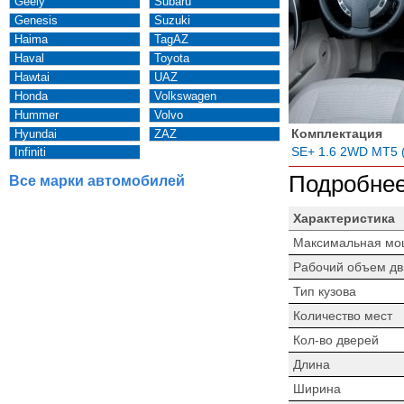
Geely
Subaru
Genesis
Suzuki
Haima
TagAZ
Haval
Toyota
Hawtai
UAZ
Honda
Volkswagen
Hummer
Volvo
Комплектация
Hyundai
ZAZ
SE+ 1.6 2WD MT5 (
Infiniti
Подробнее
Все марки автомобилей
Характеристика
Максимальная мо
Рабочий объем дв
Тип кузова
Количество мест
Кол-во дверей
Длина
Ширина