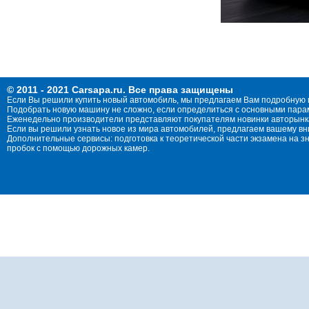
© 2011 - 2021 Carsapa.ru. Все права защищены
Если Вы решили купить новый автомобиль, мы предлагаем Вам подробную 
Подобрать новую машину не сложно, если определиться с основными параме
Еженедельно производители представляют покупателям новинки авторынка
Если вы решили узнать новое из мира автомобилей, предлагаем вашему в
Дополнительные сервисы: подготовка к теоретической части экзамена на 
пробок с помощью дорожных камер.