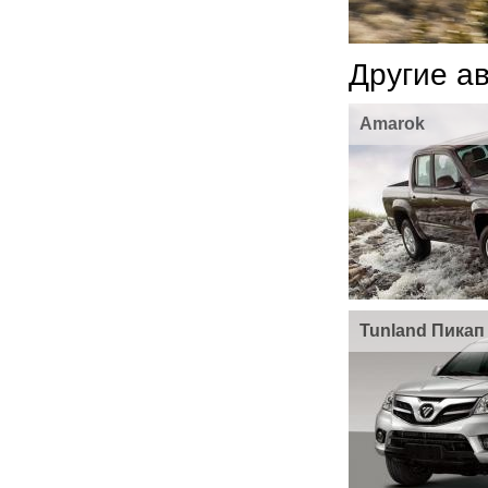
Другие а
Amarok
Tunland Пикап