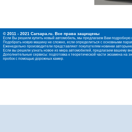
© 2011 - 2021 Carsapa.ru. Все права защищены
Если Вы решили купить новый автомобиль, мы предлагаем Вам подробную 
Подобрать новую машину не сложно, если определиться с основными параме
Еженедельно производители представляют покупателям новинки авторынка
Если вы решили узнать новое из мира автомобилей, предлагаем вашему в
Дополнительные сервисы: подготовка к теоретической части экзамена на 
пробок с помощью дорожных камер.