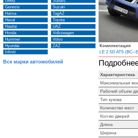
Geely
Subaru
Genesis
Suzuki
Haima
TagAZ
Haval
Toyota
Hawtai
UAZ
Honda
Volkswagen
Hummer
Volvo
Комплектация
Hyundai
ZAZ
LE 2.5D AT5 (BC--E
Infiniti
Подробнее
Все марки автомобилей
Характеристика
Максимальная мо
Рабочий объем дв
Тип кузова
Количество мест
Кол-во дверей
Длина
Ширина