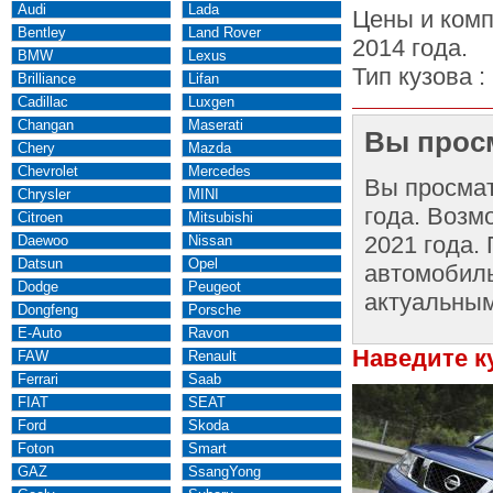
Audi
Lada
Цены и комп
Bentley
Land Rover
2014 года.
BMW
Lexus
Тип кузова :
Brilliance
Lifan
Cadillac
Luxgen
Changan
Maserati
Вы просм
Chery
Mazda
Chevrolet
Mercedes
Вы просма
Chrysler
MINI
года. Возм
Citroen
Mitsubishi
2021 года.
Daewoo
Nissan
Datsun
Opel
автомобиль
Dodge
Peugeot
актуальным
Dongfeng
Porsche
E-Auto
Ravon
Наведите к
FAW
Renault
Ferrari
Saab
FIAT
SEAT
Ford
Skoda
Foton
Smart
GAZ
SsangYong