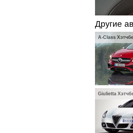
Другие а
A-Class Хэтчб
Giulietta Хэтчб