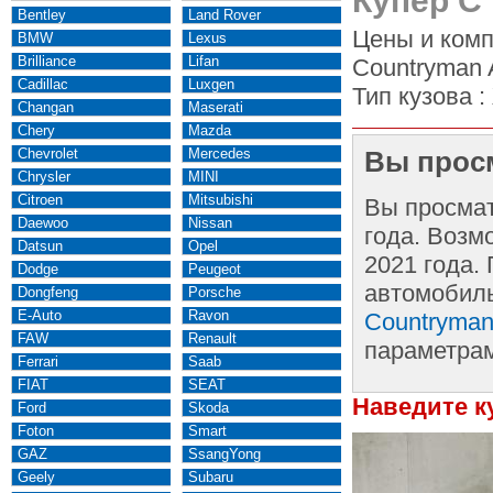
Купер С 
Bentley
Land Rover
Цены и комп
BMW
Lexus
Brilliance
Lifan
Countryman A
Cadillac
Luxgen
Тип кузова :
Changan
Maserati
Chery
Mazda
Chevrolet
Mercedes
Вы просм
Chrysler
MINI
Citroen
Mitsubishi
Вы просма
Daewoo
Nissan
года. Возм
Datsun
Opel
2021 года.
Dodge
Peugeot
автомобиль
Dongfeng
Porsche
E-Auto
Ravon
Countryman
FAW
Renault
параметра
Ferrari
Saab
FIAT
SEAT
Наведите к
Ford
Skoda
Foton
Smart
GAZ
SsangYong
Geely
Subaru