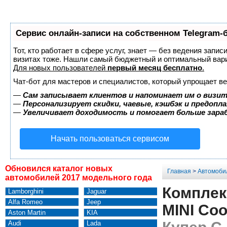
Сервис онлайн-записи на собственном Telegram-
Тот, кто работает в сфере услуг, знает — без ведения запис
визитах тоже. Нашли самый бюджетный и оптимальный вар
Для новых пользователей
первый месяц бесплатно
.
Чат-бот для мастеров и специалистов, который упрощает ве
—
Сам записывает клиентов и напоминает им о визит
—
Персонализирует скидки, чаевые, кэшбэк и предопл
—
Увеличивает доходимость и помогает больше зар
Начать пользоваться сервисом
Обновился каталог новых
Главная
>
Автомоби
автомобилей 2017 модельного года
Комплек
Lamborghini
Jaguar
Alfa Romeo
Jeep
MINI Coo
Aston Martin
KIA
Audi
Lada