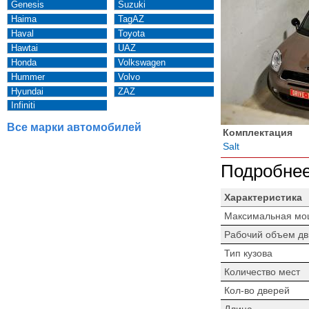
Genesis
Suzuki
Haima
TagAZ
Haval
Toyota
Hawtai
UAZ
Honda
Volkswagen
Hummer
Volvo
Hyundai
ZAZ
Infiniti
Все марки автомобилей
Комплектация
Salt
Подробнее
Характеристика
Максимальная мо
Рабочий объем дв
Тип кузова
Количество мест
Кол-во дверей
Длина