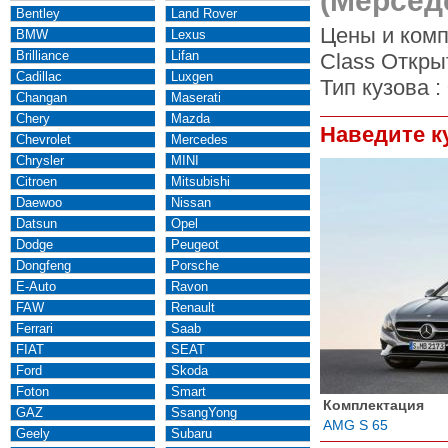
(Мерсед
Bentley
Land Rover
Цены и комп
BMW
Lexus
Brilliance
Lifan
Class Откры
Cadillac
Luxgen
Тип кузова :
Changan
Maserati
Chery
Mazda
Наведите к
Chevrolet
Mercedes
Chrysler
MINI
Citroen
Mitsubishi
Daewoo
Nissan
Datsun
Opel
Dodge
Peugeot
Dongfeng
Porsche
E-Auto
Ravon
FAW
Renault
Ferrari
Saab
FIAT
SEAT
Ford
Skoda
Foton
Smart
Комплектация
GAZ
SsangYong
AMG S 65
Geely
Subaru