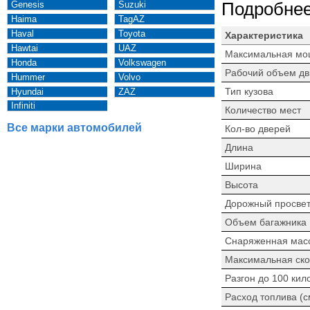
Genesis
Suzuki
Подробнее
Haima
TagAZ
Haval
Toyota
Характеристика
Hawtai
UAZ
Максимальная мо
Honda
Volkswagen
Рабочий объем дв
Hummer
Volvo
Тип кузова
Hyundai
ZAZ
Infiniti
Количество мест
Все марки автомобилей
Кол-во дверей
Длина
Ширина
Высота
Дорожный просве
Объем багажника
Снаряженная мас
Максимальная ско
Разгон до 100 кил
Расход топлива (