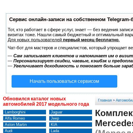
Сервис онлайн-записи на собственном Telegram-
Тот, кто работает в сфере услуг, знает — без ведения запис
визитах тоже. Нашли самый бюджетный и оптимальный вар
Для новых пользователей
первый месяц бесплатно
.
Чат-бот для мастеров и специалистов, который упрощает ве
—
Сам записывает клиентов и напоминает им о визит
—
Персонализирует скидки, чаевые, кэшбэк и предопл
—
Увеличивает доходимость и помогает больше зар
Начать пользоваться сервисом
Обновился каталог новых
Главная
>
Автомоби
автомобилей 2017 модельного года
Комплек
Lamborghini
Jaguar
Alfa Romeo
Jeep
Mercede
Aston Martin
KIA
Audi
Lada