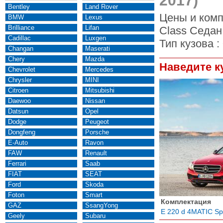
2017)
Bentley
Land Rover
Цены и комп
BMW
Lexus
Brilliance
Lifan
Class Седан
Cadillac
Luxgen
Тип кузова :
Changan
Maserati
Chery
Mazda
Наведите к
Chevrolet
Mercedes
Chrysler
MINI
Citroen
Mitsubishi
Daewoo
Nissan
Datsun
Opel
Dodge
Peugeot
Dongfeng
Porsche
E-Auto
Ravon
FAW
Renault
Ferrari
Saab
FIAT
SEAT
Ford
Skoda
Foton
Smart
Комплектация
GAZ
SsangYong
E 220 d 4MATIC Spo
Geely
Subaru