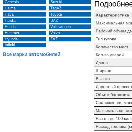
Genesis
Suzuki
Подробнее
Haima
TagAZ
Haval
Toyota
Характеристика
Hawtai
UAZ
Максимальная мо
Honda
Volkswagen
Рабочий объем дв
Hummer
Volvo
Тип кузова
Hyundai
ZAZ
Infiniti
Количество мест
Все марки автомобилей
Кол-во дверей
Длина
Ширина
Высота
Дорожный просве
Объем багажника
Снаряженная мас
Максимальная ско
Разгон до 100 кил
Расход топлива (