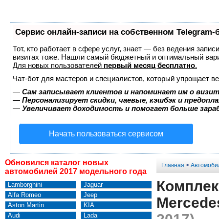
Сервис онлайн-записи на собственном Telegram-
Тот, кто работает в сфере услуг, знает — без ведения запис
визитах тоже. Нашли самый бюджетный и оптимальный вар
Для новых пользователей
первый месяц бесплатно
.
Чат-бот для мастеров и специалистов, который упрощает ве
—
Сам записывает клиентов и напоминает им о визит
—
Персонализирует скидки, чаевые, кэшбэк и предопл
—
Увеличивает доходимость и помогает больше зар
Начать пользоваться сервисом
Обновился каталог новых
Главная
>
Автомоби
автомобилей 2017 модельного года
Комплект
Lamborghini
Jaguar
Alfa Romeo
Jeep
Mercede
Aston Martin
KIA
Audi
Lada