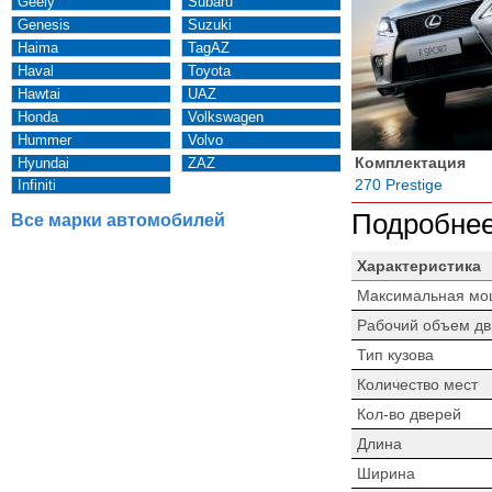
Geely
Subaru
Genesis
Suzuki
Haima
TagAZ
Haval
Toyota
Hawtai
UAZ
Honda
Volkswagen
Hummer
Volvo
Комплектация
Hyundai
ZAZ
270 Prestige
Infiniti
Подробнее
Все марки автомобилей
Характеристика
Максимальная мо
Рабочий объем дв
Тип кузова
Количество мест
Кол-во дверей
Длина
Ширина