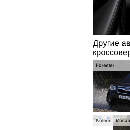
Другие а
кроссове
Forester
Koleos
Maca