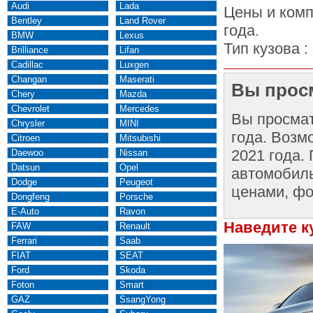
Audi
Lada
Цены и комп
Bentley
Land Rover
года.
BMW
Lexus
Тип кузова :
Brilliance
Lifan
Cadillac
Luxgen
Changan
Maserati
Вы просм
Chery
Mazda
Chevrolet
Mercedes
Вы просма
Chrysler
MINI
года. Возм
Citroen
Mitsubishi
2021 года.
Daewoo
Nissan
Datsun
Opel
автомобиль
Dodge
Peugeot
ценами, фо
Dongfeng
Porsche
E-Auto
Ravon
Наведите к
FAW
Renault
Ferrari
Saab
FIAT
SEAT
Ford
Skoda
Foton
Smart
GAZ
SsangYong