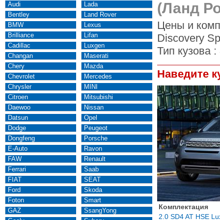
(Ланд Ро
Audi
Lada
Bentley
Land Rover
Цены и комп
BMW
Lexus
Brilliance
Lifan
Discovery Sp
Cadillac
Luxgen
Тип кузова :
Changan
Maserati
Chery
Mazda
Наведите к
Chevrolet
Mercedes
Chrysler
MINI
Citroen
Mitsubishi
Daewoo
Nissan
Datsun
Opel
Dodge
Peugeot
Dongfeng
Porsche
E-Auto
Ravon
FAW
Renault
Ferrari
Saab
FIAT
SEAT
Ford
Skoda
Foton
Smart
Комплектация
GAZ
SsangYong
2.0 SD4 AT HSE Lu