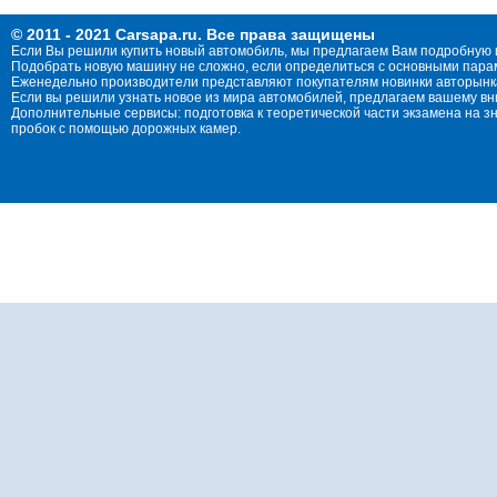
© 2011 - 2021 Carsapa.ru. Все права защищены
Если Вы решили купить новый автомобиль, мы предлагаем Вам подробную 
Подобрать новую машину не сложно, если определиться с основными параме
Еженедельно производители представляют покупателям новинки авторынка
Если вы решили узнать новое из мира автомобилей, предлагаем вашему в
Дополнительные сервисы: подготовка к теоретической части экзамена на 
пробок с помощью дорожных камер.