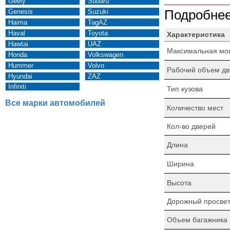
Geely
Subaru
Genesis
Suzuki
Подробнее
Haima
TagAZ
Haval
Toyota
Характеристика
Hawtai
UAZ
Максимальная мо
Honda
Volkswagen
Hummer
Volvo
Рабочий объем дв
Hyundai
ZAZ
Infiniti
Тип кузова
Все марки автомобилей
Количество мест
Кол-во дверей
Длина
Ширина
Высота
Дорожный просве
Объем багажника