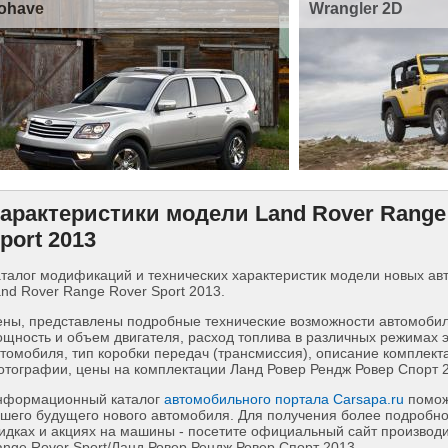
ohave
Wrangler 2D
арактеристики модели Land Rover Range
port 2013
талог модификаций и технических характеристик модели новых а
nd Rover Range Rover Sport 2013.
ны, представлены подробные технические возможности автомобиля
щность и объем двигателя, расход топлива в различных режимах 
томобиля, тип коробки передач (трансмиссия), описание комплект
тографии, цены на комплектации Ланд Ровер Рендж Ровер Спорт 
нформационный каталог
автомобильного портала Carsapa.ru
помож
шего будущего нового автомобиля. Для получения более подробн
идках и акциях на машины - посетите официальный сайт производ
nge Rover Sport/Ланд Ровер Рендж Ровер Спорт 2013.