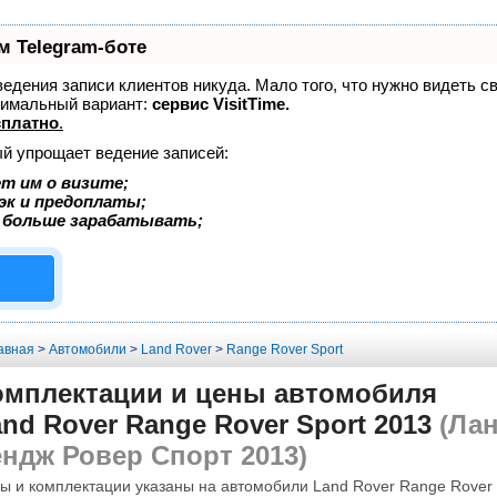
м Telegram-боте
 ведения записи клиентов никуда. Мало того, что нужно видеть с
тимальный вариант:
сервис VisitTime.
сплатно
.
ый упрощает ведение записей:
т им о визите;
эк и предоплаты;
 больше зарабатывать;
авная
>
Автомобили
>
Land Rover
>
Range Rover Sport
омплектации и цены автомобиля
nd Rover Range Rover Sport 2013
(Лан
ендж Ровер Спорт 2013)
ы и комплектации указаны на автомобили Land Rover Range Rover S