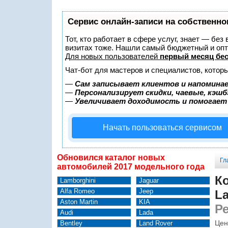
Сервис онлайн-записи на собственно
Тот, кто работает в сфере услуг, знает — без
визитах тоже. Нашли самый бюджетный и оп
Для новых пользователей
первый месяц бе
Чат-бот для мастеров и специалистов, котор
—
Сам записывает клиентов и напоминае
—
Персонализирует скидки, чаевые, кэшб
—
Увеличивает доходимость и помогает
Начать пользоваться сервисом
Обновился каталог новых
Гл
автомобилей 2017 модельного года
К
Lamborghini
Jaguar
Alfa Romeo
Jeep
La
Aston Martin
KIA
Р
Audi
Lada
Цен
Bentley
Land Rover