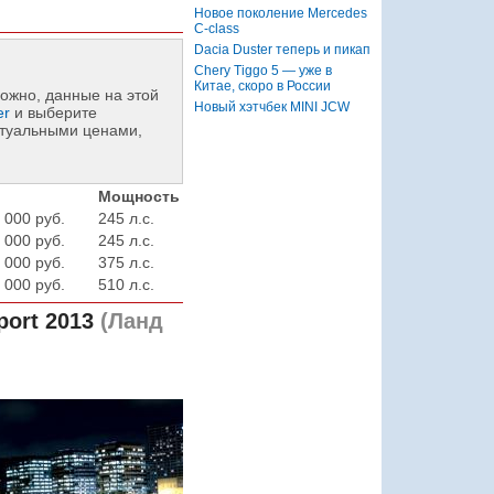
Новое поколение Mercedes
C-class
Dacia Duster теперь и пикап
Chery Tiggo 5 — уже в
Китае, скоро в России
ожно, данные на этой
Новый хэтчбек MINI JCW
er
и выберите
ктуальными ценами,
Мощность
 000 руб.
245 л.с.
 000 руб.
245 л.с.
 000 руб.
375 л.с.
 000 руб.
510 л.с.
port 2013
(Ланд