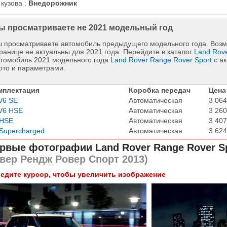
 кузова :
Внедорожник
ы просматриваете не 2021 модельный год
 просматриваете автомобиль предыдущего модельного года. Возм
ранице не актуальны для 2021 года. Перейдите в каталог
Land Rov
втомобиль 2021 модельного года
Land Rover Range Rover Sport
с а
ото и параметрами.
мплектация
Коробка передач
Цена
V6 SE
Автоматическая
3 064
V6 HSE
Автоматическая
3 260
 HSE
Автоматическая
3 407
Supercharged
Автоматическая
3 624
рвые фотографии
Land Rover Range Rover S
вер Рендж Ровер Спорт 2013)
едите курсор, чтобы увеличить изображение