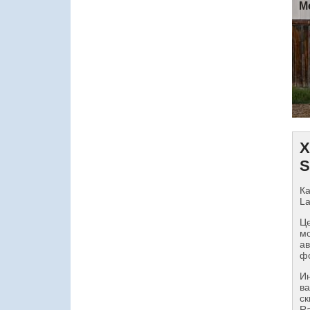
M
Х
S
Ка
La
Це
мо
ав
фо
И
ва
ск
Ra