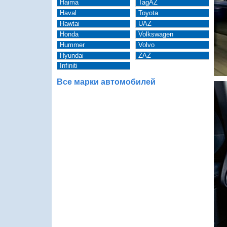
Haima
TagAZ
Haval
Toyota
Hawtai
UAZ
Honda
Volkswagen
Hummer
Volvo
Hyundai
ZAZ
Infiniti
Все марки автомобилей