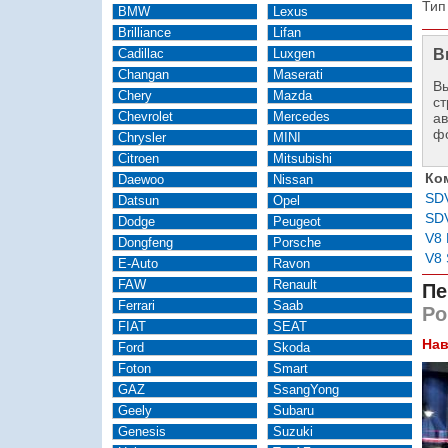
Тип
BMW
Lexus
Brilliance
Lifan
Cadillac
Luxgen
В
Changan
Maserati
Вы
Chery
Mazda
ст
Chevrolet
Mercedes
а
ф
Chrysler
MINI
Citroen
Mitsubishi
Ко
Daewoo
Nissan
SD
Datsun
Opel
SD
Dodge
Peugeot
V8
Dongfeng
Porsche
V8 
E-Auto
Ravon
FAW
Renault
Пе
Ferrari
Saab
Ро
FIAT
SEAT
Нав
Ford
Skoda
Foton
Smart
GAZ
SsangYong
Geely
Subaru
Genesis
Suzuki