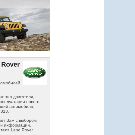
 Rover
втомобилей
: тип двигателя,
эксплуатации нового
аций автомобиля,
2013.
ет Вам с выбором
ой информации,
ителя Land Rover