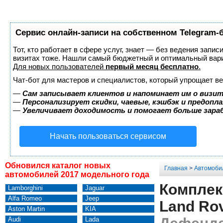
Сервис онлайн-записи на собственном Telegram-
Тот, кто работает в сфере услуг, знает — без ведения запис
визитах тоже. Нашли самый бюджетный и оптимальный вар
Для новых пользователей
первый месяц бесплатно
.
Чат-бот для мастеров и специалистов, который упрощает ве
—
Сам записывает клиентов и напоминает им о визит
—
Персонализирует скидки, чаевые, кэшбэк и предопл
—
Увеличивает доходимость и помогает больше зар
Начать пользоваться сервисом
Обновился каталог новых
Главная
>
Автомоби
автомобилей 2017 модельного года
Комплек
Lamborghini
Jaguar
Alfa Romeo
Jeep
Land Rov
Aston Martin
KIA
Audi
Lada