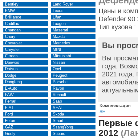
Дефенде
Bentley
Land Rover
Цены и комп
BMW
Lexus
Brilliance
Lifan
Defender 90 
Cadillac
Luxgen
Тип кузова :
Changan
Maserati
Chery
Mazda
Chevrolet
Mercedes
Вы просм
Chrysler
MINI
Citroen
Mitsubishi
Вы просма
Daewoo
Nissan
года. Возм
Datsun
Opel
2021 года.
Dodge
Peugeot
автомобиль
Dongfeng
Porsche
E-Auto
Ravon
актуальным
FAW
Renault
Ferrari
Saab
Комплектация
FIAT
SEAT
SE
Ford
Skoda
Foton
Smart
Первые 
GAZ
SsangYong
2012
(Лан
Geely
Subaru