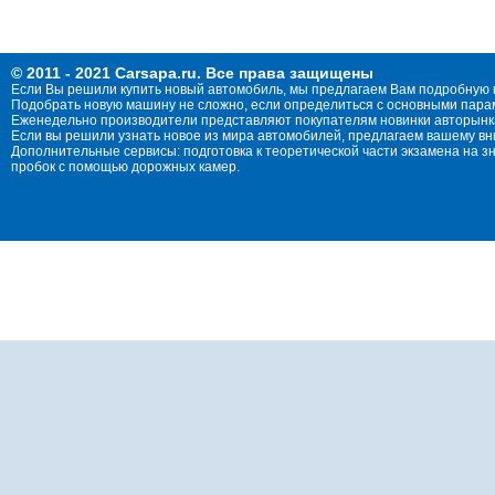
© 2011 - 2021 Carsapa.ru. Все права защищены
Если Вы решили купить новый автомобиль, мы предлагаем Вам подробную 
Подобрать новую машину не сложно, если определиться с основными параме
Еженедельно производители представляют покупателям новинки авторынка
Если вы решили узнать новое из мира автомобилей, предлагаем вашему в
Дополнительные сервисы: подготовка к теоретической части экзамена на 
пробок с помощью дорожных камер.