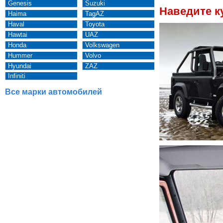
Genesis
Suzuki
Наведите к
Haima
TagAZ
Haval
Toyota
Hawtai
UAZ
Honda
Volkswagen
Hummer
Volvo
Hyundai
ZAZ
Infiniti
Все марки автомобилей