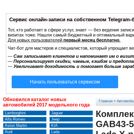
Сервис онлайн-записи на собственном Telegram-
Тот, кто работает в сфере услуг, знает — без ведения запис
визитах тоже. Нашли самый бюджетный и оптимальный вар
Для новых пользователей
первый месяц бесплатно
.
Чат-бот для мастеров и специалистов, который упрощает ве
—
Сам записывает клиентов и напоминает им о визит
—
Персонализирует скидки, чаевые, кэшбэк и предопл
—
Увеличивает доходимость и помогает больше зар
Начать пользоваться сервисом
Обновился каталог новых
Главная
>
Автомоби
автомобилей 2017 модельного года
Комплек
Lamborghini
Jaguar
Alfa Romeo
Jeep
GAB43-5
Aston Martin
KIA
Audi
Lada