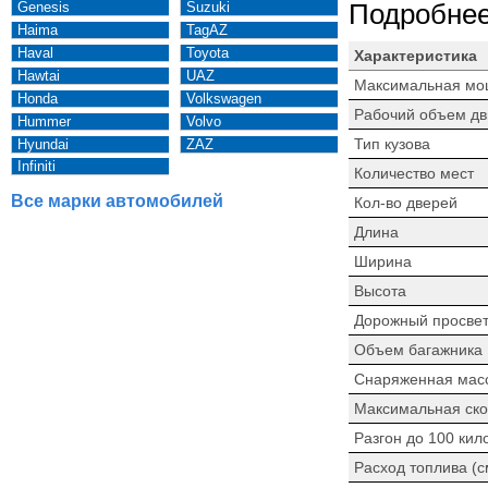
Genesis
Suzuki
Подробнее
Haima
TagAZ
Haval
Toyota
Характеристика
Hawtai
UAZ
Максимальная мо
Honda
Volkswagen
Рабочий объем дв
Hummer
Volvo
Тип кузова
Hyundai
ZAZ
Infiniti
Количество мест
Все марки автомобилей
Кол-во дверей
Длина
Ширина
Высота
Дорожный просве
Объем багажника
Снаряженная мас
Максимальная ско
Разгон до 100 кил
Расход топлива (