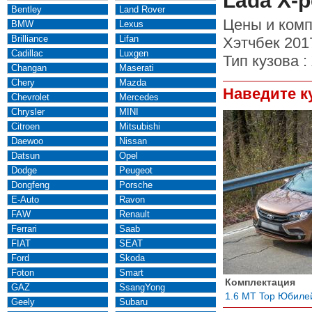
Lada Х-р
Bentley
Land Rover
Цены и комп
BMW
Lexus
Brilliance
Lifan
Хэтчбек 201
Cadillac
Luxgen
Тип кузова :
Changan
Maserati
Chery
Mazda
Наведите к
Chevrolet
Mercedes
Chrysler
MINI
Citroen
Mitsubishi
Daewoo
Nissan
Datsun
Opel
Dodge
Peugeot
Dongfeng
Porsche
E-Auto
Ravon
FAW
Renault
Ferrari
Saab
FIAT
SEAT
Ford
Skoda
Foton
Smart
Комплектация
GAZ
SsangYong
1.6 МТ Top Юбиле
Geely
Subaru