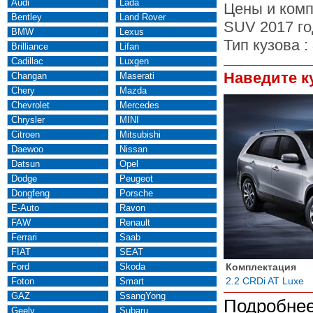
Audi
Lada
Цены и комп
Bentley
Land Rover
SUV 2017 го
BMW
Lexus
Тип кузова :
Brilliance
Lifan
Cadillac
Luxgen
Наведите к
Changan
Maserati
Chery
Mazda
Chevrolet
Mercedes
Chrysler
MINI
Citroen
Mitsubishi
Daewoo
Nissan
Datsun
Opel
Dodge
Peugeot
Dongfeng
Porsche
E-Auto
Ravon
FAW
Renault
Ferrari
Saab
FIAT
SEAT
Ford
Skoda
Комплектация
2.2 CRDi AT Luxe
Foton
Smart
GAZ
SsangYong
Подробнее
Geely
Subaru