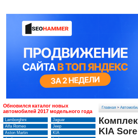
Обновился каталог новых
Главная
>
Автомоби
автомобилей 2017 модельного года
Комплек
Lamborghini
Jaguar
Alfa Romeo
Jeep
KIA Sore
Aston Martin
KIA