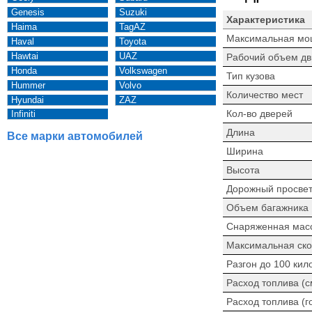
Genesis
Suzuki
Характеристика
Haima
TagAZ
Максимальная мо
Haval
Toyota
Hawtai
UAZ
Рабочий объем дв
Honda
Volkswagen
Тип кузова
Hummer
Volvo
Количество мест
Hyundai
ZAZ
Кол-во дверей
Infiniti
Длина
Все марки автомобилей
Ширина
Высота
Дорожный просве
Объем багажника
Снаряженная мас
Максимальная ско
Разгон до 100 кил
Расход топлива (
Расход топлива (г