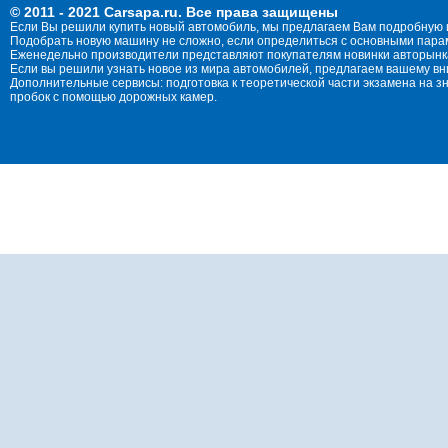
© 2011 - 2021 Carsapa.ru. Все права защищены
Если Вы решили купить новый автомобиль, мы предлагаем Вам подробную 
Подобрать новую машину не сложно, если определиться с основными параме
Еженедельно производители представляют покупателям новинки авторынка
Если вы решили узнать новое из мира автомобилей, предлагаем вашему в
Дополнительные сервисы: подготовка к теоретической части экзамена на 
пробок с помощью дорожных камер.