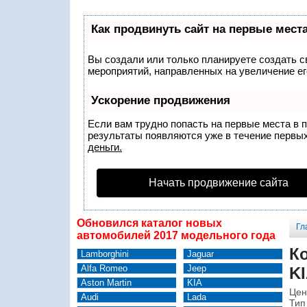
Как продвинуть сайт на первые мест
Вы создали или только планируете создать св
мероприятий, направленных на увеличение ег
Ускорение продвижения
Если вам трудно попасть на первые места в 
результаты появляются уже в течение первых 
деньги.
Начать продвижение сайта
Обновился каталог новых
Гл
автомобилей 2017 модельного года
Ко
Lamborghini
Jaguar
Alfa Romeo
Jeep
KI
Aston Martin
KIA
Цен
Audi
Lada
Тип