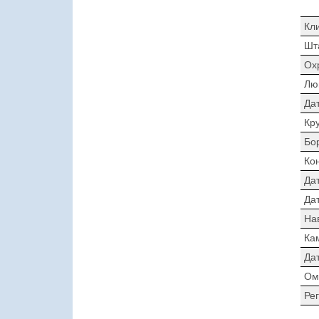
Кл
Шт
Ох
Лю
Да
Кр
Бо
Ко
Да
Дат
На
Ка
Да
Ом
Ре