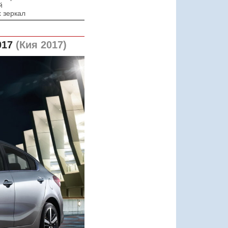
й
 зеркал
017
(Кия 2017)