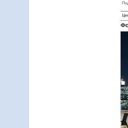
По
Це
Фо