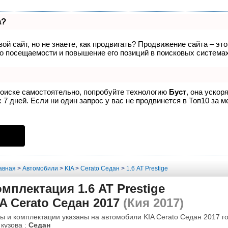
а?
ой сайт, но не знаете, как продвигать? Продвижение сайта – эт
о посещаемости и повышение его позиций в поисковых системах
поиске самостоятельно, попробуйте технологию
Буст
, она ускор
7 дней. Если ни один запрос у вас не продвинется в Топ10 за м
авная
>
Автомобили
>
KIA
>
Cerato Седан
>
1.6 AT Prestige
мплектация 1.6 AT Prestige
A Cerato Седан 2017
(Кия 2017)
ы и комплектации указаны на автомобили KIA Cerato Седан 2017 го
 кузова :
Седан