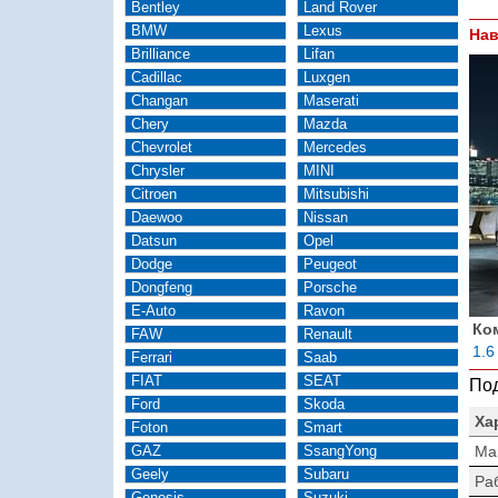
Bentley
Land Rover
BMW
Lexus
Нав
Brilliance
Lifan
Cadillac
Luxgen
Changan
Maserati
Chery
Mazda
Chevrolet
Mercedes
Chrysler
MINI
Citroen
Mitsubishi
Daewoo
Nissan
Datsun
Opel
Dodge
Peugeot
Dongfeng
Porsche
E-Auto
Ravon
Ко
FAW
Renault
1.6
Ferrari
Saab
FIAT
SEAT
Под
Ford
Skoda
Ха
Foton
Smart
GAZ
SsangYong
Ма
Geely
Subaru
Ра
Genesis
Suzuki