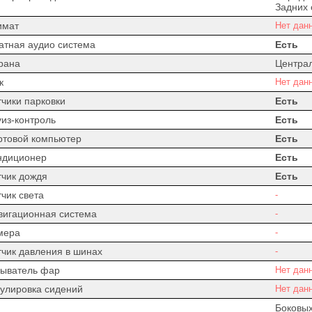
Задних 
имат
Нет дан
атная аудио система
Есть
рана
Центра
к
Нет дан
тчики парковки
Есть
уиз-контроль
Есть
ртовой компьютер
Есть
ндиционер
Есть
тчик дождя
Есть
чик света
-
вигационная система
-
мера
-
тчик давления в шинах
-
ыватель фар
Нет дан
гулировка сидений
Нет дан
Боковых