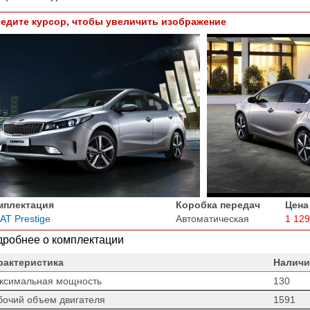
едите курсор, чтобы увеличить изображение
мплектация
Коробка передач
Цена
 AT Prestige
Автоматическая
1 129
робнее о комплектации
рактеристика
Наличи
ксимальная мощность
130
бочий объем двигателя
1591