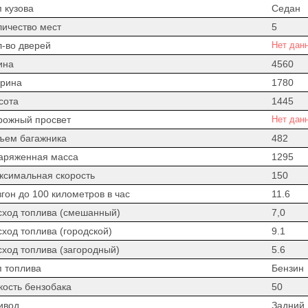
 кузова
Седан
личество мест
5
л-во дверей
Нет дан
ина
4560
рина
1780
сота
1445
рожный просвет
Нет дан
ъем багажника
482
аряженная масса
1295
ксимальная скорость
150
гон до 100 километров в час
11.6
сход топлива (смешанный)
7,0
сход топлива (городской)
9.1
сход топлива (загородный)
5.6
п топлива
Бензин
кость бензобака
50
ивод
Задний