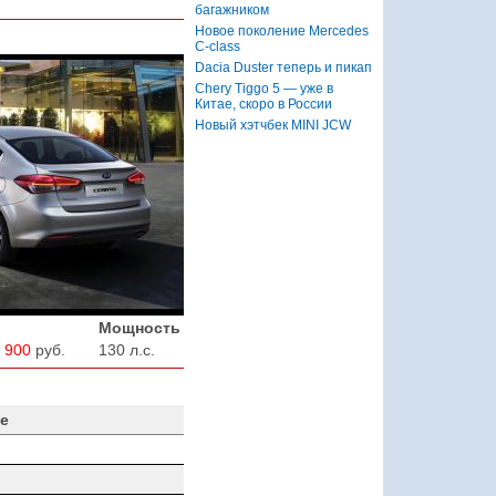
багажником
Новое поколение Mercedes
C-class
Dacia Duster теперь и пикап
Chery Tiggo 5 — уже в
Китае, скоро в России
Новый хэтчбек MINI JCW
Мощность
 900
руб.
130 л.с.
е