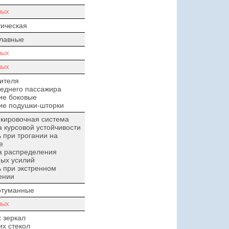
ных
ическая
плавные
ных
ных
ителя
еднего пассажира
ие боковые
ие подушки-шторки
кировочная система
 курсовой устойчивости
при трогании на
е
а распределения
ых усилий
 при экстренном
ении
отуманные
ных
 зеркал
х стекол