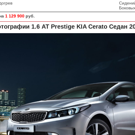
догрев
Сидени
Боковых
на
1 129 900
руб.
тографии 1.6 AT Prestige
KIA Cerato Седан 2