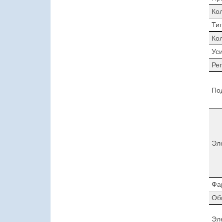
Ко
Ти
Ко
Ус
Ре
По
Эл
Фа
Об
Эл