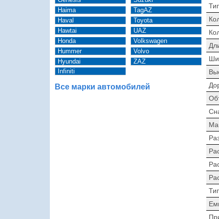
Тип
Haima
TagAZ
Ко
Haval
Toyota
Hawtai
UAZ
Ко
Honda
Volkswagen
Дл
Hummer
Volvo
Ши
Hyundai
ZAZ
Infiniti
Вы
До
Все марки автомобилей
Об
Сн
Ма
Раз
Ра
Ра
Ра
Ти
Ем
Пр