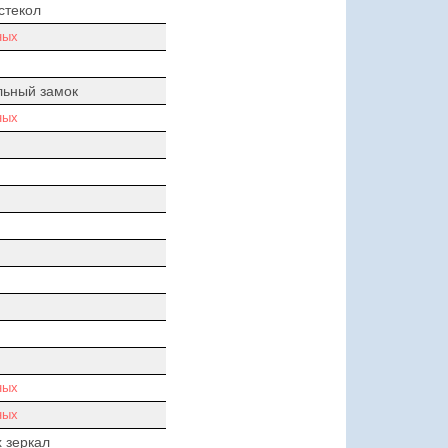
стекол
ных
льный замок
ных
ных
ных
 зеркал