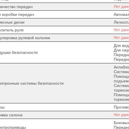
личество передач
Нет дан
п коробки передач
Автомат
лесные диски
Легкос
илитель руля
Нет дан
гулировка рулевой колонки
Нет дан
Для вод
Для пер
душки безопасности
Передн
Передн
Антибло
Система
Помощь 
подъем
ектронные системы безопасности
Систем
тормозн
Помощь
тормож
ры
Против
ивка салона
Нет дан
Боковых
ектроприводы
Передни