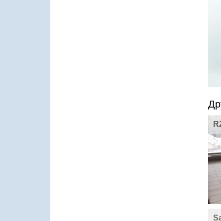
Др
R
S