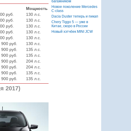
багажником
Новое поколение Mercedes
Мощность
C-class
00 руб.
130 л.с.
Dacia Duster теперь и пикап
00 руб.
130 л.с.
Chery Tiggo 5 — уже в
00 руб.
130 л.с.
Китае, скоро в России
Новый хэтчбек MINI JCW
00 руб.
130 л.с.
00 руб.
130 л.с.
 900 руб.
130 л.с.
 900 руб.
135 л.с.
 900 руб.
135 л.с.
 900 руб.
204 л.с.
 900 руб.
204 л.с.
 900 руб.
135 л.с.
 900 руб.
135 л.с.
я 2017)