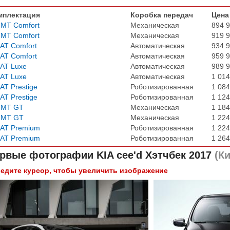
мплектация
Коробка передач
Цена
 MT Comfort
Механическая
894 9
 MT Comfort
Механическая
919 9
 AT Comfort
Автоматическая
934 9
 AT Comfort
Автоматическая
959 9
 AT Luxe
Автоматическая
989 9
 AT Luxe
Автоматическая
1 014
 AT Prestige
Роботизированная
1 084
 AT Prestige
Роботизированная
1 124
 MT GT
Механическая
1 184
 MT GT
Механическая
1 224
 AT Premium
Роботизированная
1 224
 AT Premium
Роботизированная
1 264
рвые фотографии
KIA cee'd Хэтчбек 2017
(Ки
едите курсор, чтобы увеличить изображение