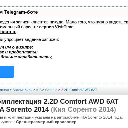
м Telegram-боте
 ведения записи клиентов никуда. Мало того, что нужно видеть с
тимальный вариант:
сервис VisitTime.
сплатно
.
ый упрощает ведение записей:
т им о визите;
эк и предоплаты;
 больше зарабатывать;
авная
>
Автомобили
>
KIA
>
Sorento
>
2.2D Comfort AWD 6AT
омплектация 2.2D Comfort AWD 6AT
A Sorento 2014
(Кия Соренто 2014)
ы и комплектации указаны на автомобили KIA Sorento 2014 года.
 кузова :
Среднеразмерный кроссовер