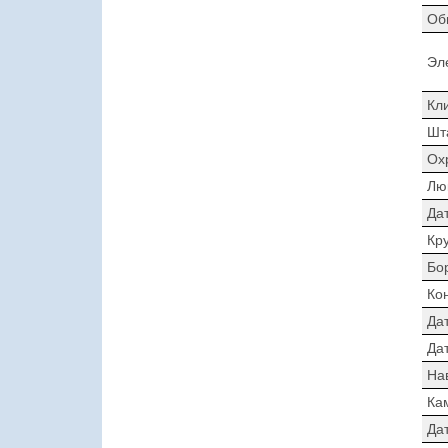
Об
Эл
Кл
Шт
Ох
Лю
Да
Кр
Бо
Ко
Да
Дат
На
Ка
Да