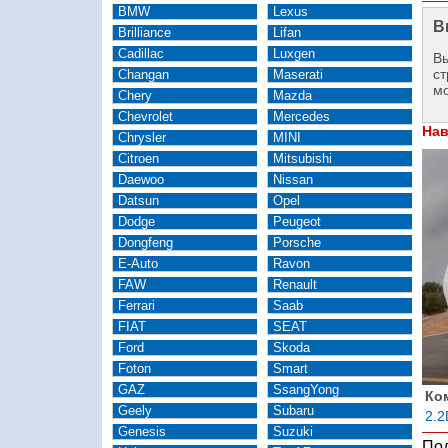
BMW
Lexus
В
Brilliance
Lifan
Cadillac
Luxgen
Вы
ст
Changan
Maserati
м
Chery
Mazda
Chevrolet
Mercedes
Нав
Chrysler
MINI
Citroen
Mitsubishi
Daewoo
Nissan
Datsun
Opel
Dodge
Peugeot
Dongfeng
Porsche
E-Auto
Ravon
FAW
Renault
Ferrari
Saab
FIAT
SEAT
Ford
Skoda
Foton
Smart
GAZ
SsangYong
Ко
Geely
Subaru
2.2
Genesis
Suzuki
Под