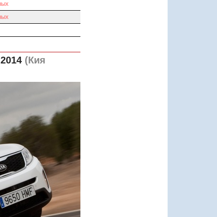
ных
ных
 2014
(Кия