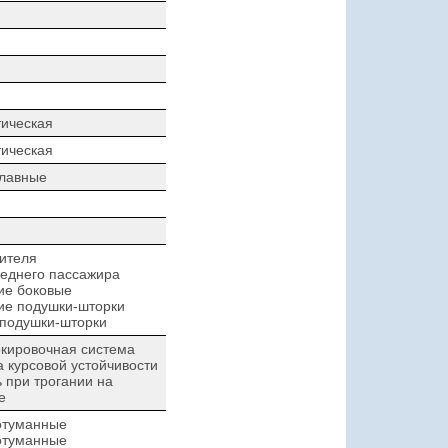
ическая
ическая
плавные
ителя
еднего пассажира
ие боковые
ие подушки-шторки
 подушки-шторки
кировочная система
 курсовой устойчивости
при трогании на
е
отуманные
отуманные