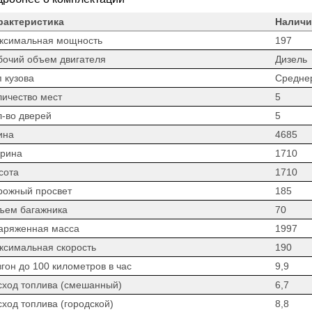
рактеристика
Наличи
ксимальная мощность
197
бочий объем двигателя
Дизель
 кузова
Средне
личество мест
5
л-во дверей
5
ина
4685
рина
1710
сота
1710
рожный просвет
185
ъем багажника
70
аряженная масса
1997
ксимальная скорость
190
гон до 100 километров в час
9,9
сход топлива (смешанный)
6,7
сход топлива (городской)
8,8