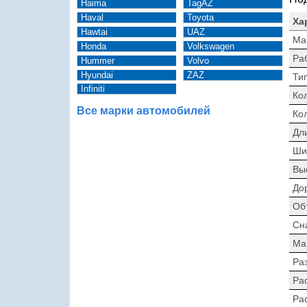
Haima
TagAZ
Haval
Toyota
Ха
Hawtai
UAZ
Ма
Honda
Volkswagen
Ра
Hummer
Volvo
Hyundai
ZAZ
Тип
Infiniti
Ко
Все марки автомобилей
Ко
Дл
Ши
Вы
До
Об
Сн
Ма
Раз
Ра
Ра