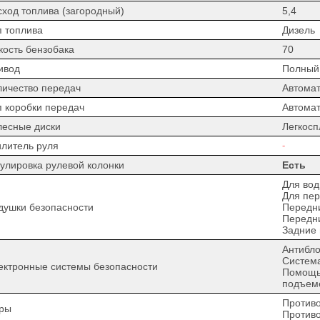
сход топлива (загородный)
5,4
п топлива
Дизель
кость бензобака
70
ивод
Полный
личество передач
Автомат
п коробки передач
Автомат
лесные диски
Легкос
илитель руля
-
гулировка рулевой колонки
Есть
Для вод
Для пер
душки безопасности
Передн
Передн
Задние
Антибло
Система
ектронные системы безопасности
Помощь 
подъем
Против
ры
Против