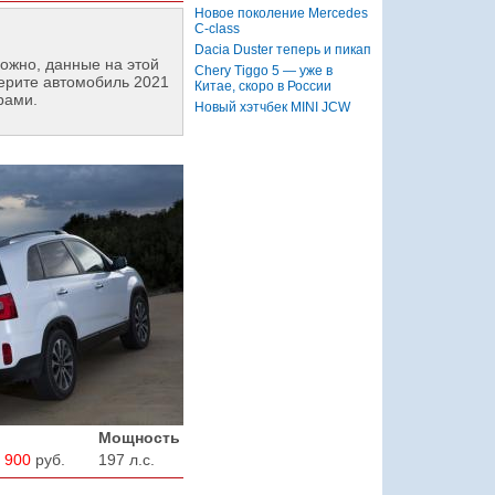
Новое поколение Mercedes
C-class
Dacia Duster теперь и пикап
ожно, данные на этой
Chery Tiggo 5 — уже в
ерите автомобиль 2021
Китае, скоро в России
рами.
Новый хэтчбек MINI JCW
Мощность
 900
руб.
197 л.с.