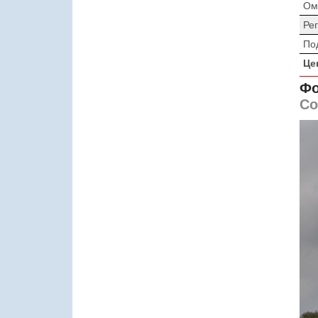
Ом
Ре
По
Це
Фо
Со