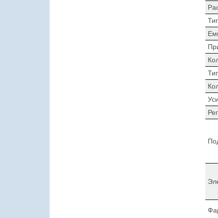
Ра
Ти
Ем
Пр
Ко
Ти
Ко
Ус
Ре
По
Эл
Фа