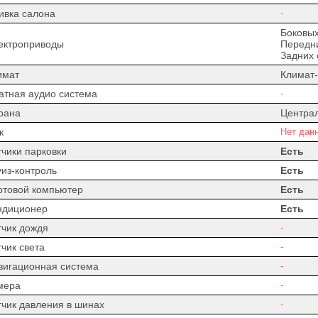
ивка салона
-
Боковых
ектроприводы
Передни
Задних 
имат
Климат-
атная аудио система
-
рана
Центра
к
Нет дан
тчики парковки
Есть
уиз-контроль
Есть
ртовой компьютер
Есть
ндиционер
Есть
тчик дождя
-
чик света
-
вигационная система
-
мера
-
тчик давления в шинах
-