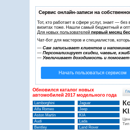
Сервис онлайн-записи на собственно
Тот, кто работает в сфере услуг, знает — без
визитах тоже. Нашли самый бюджетный и оп
Для новых пользователей
первый месяц бе
Чат-бот для мастеров и специалистов, котор
—
Сам записывает клиентов и напоминае
—
Персонализирует скидки, чаевые, кэшб
—
Увеличивает доходимость и помогает
Начать пользоваться сервисом
Обновился каталог новых
Гл
автомобилей 2017 модельного года
К
Lamborghini
Jaguar
Alfa Romeo
Jeep
KI
Aston Martin
KIA
Цен
Audi
Lada
Тип
Bentley
Land Rover