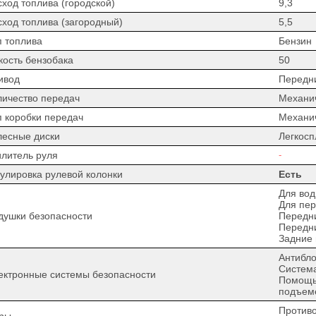
сход топлива (городской)
9,3
сход топлива (загородный)
5,5
п топлива
Бензин
кость бензобака
50
ивод
Передн
личество передач
Механи
п коробки передач
Механи
лесные диски
Легкос
илитель руля
-
гулировка рулевой колонки
Есть
Для вод
Для пер
душки безопасности
Передн
Передн
Задние
Антибло
Система
ектронные системы безопасности
Помощь 
подъем
Против
ры