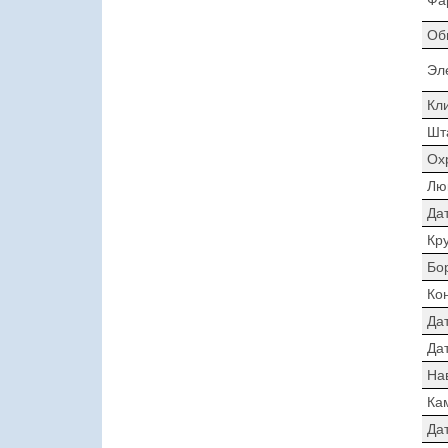
Об
Эл
Кл
Шт
Ох
Лю
Да
Кр
Бо
Ко
Да
Дат
На
Ка
Да