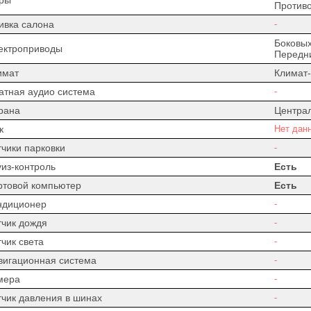
Против
ивка салона
-
Боковых
ектроприводы
Передни
имат
Климат-
атная аудио система
-
рана
Центра
к
Нет дан
тчики парковки
-
уиз-контроль
Есть
ртовой компьютер
Есть
ндиционер
-
тчик дождя
-
чик света
-
вигационная система
-
мера
-
тчик давления в шинах
-