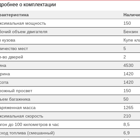
робнее о комплектации
рактеристика
Наличи
ксимальная мощность
150
бочий объем двигателя
Бензин
 кузова
Купе кл
личество мест
5
л-во дверей
2
ина
4530
рина
1420
сота
1420
рожный просвет
150
ъем багажника
50
аряженная масса
1265
ксимальная скорость
210
гон до 100 километров в час
8,5
сход топлива (смешанный)
6,9