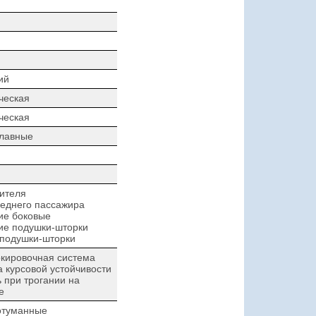
ий
ческая
ческая
плавные
ителя
еднего пассажира
ие боковые
ие подушки-шторки
 подушки-шторки
кировочная система
 курсовой устойчивости
при трогании на
е
отуманные