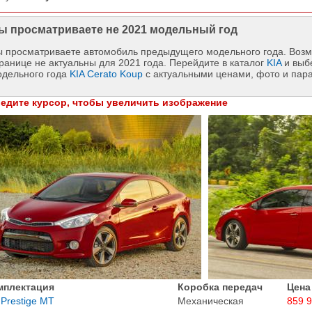
ы просматриваете не 2021 модельный год
 просматриваете автомобиль предыдущего модельного года. Возм
ранице не актуальны для 2021 года. Перейдите в каталог
KIA
и выб
одельного года
KIA Cerato Koup
с актуальными ценами, фото и пар
едите курсор, чтобы увеличить изображение
мплектация
Коробка передач
Цена
 Prestige MT
Механическая
859 