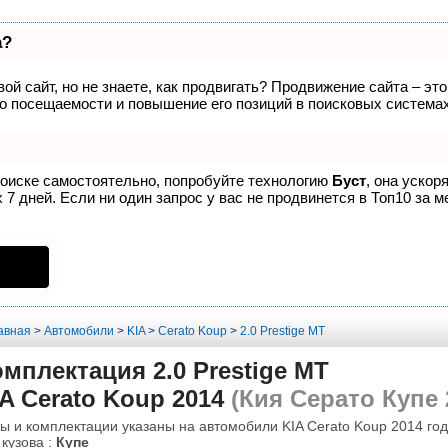
а?
ой сайт, но не знаете, как продвигать? Продвижение сайта – эт
о посещаемости и повышение его позиций в поисковых системах
поиске самостоятельно, попробуйте технологию
Буст
, она ускор
7 дней. Если ни один запрос у вас не продвинется в Топ10 за м
авная
>
Автомобили
>
KIA
>
Cerato Koup
>
2.0 Prestige MT
мплектация 2.0 Prestige MT
A Cerato Koup 2014
(Кия Серато Купе 
ы и комплектации указаны на автомобили KIA Cerato Koup 2014 год
 кузова :
Купе