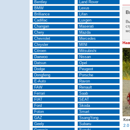
Bentley
Land Rover
BMW
Lexus
В
Brilliance
Lifan
Cadillac
Luxgen
Вы
ст
Changan
Maserati
м
Chery
Mazda
Chevrolet
Mercedes
Нав
Chrysler
MINI
Citroen
Mitsubishi
Daewoo
Nissan
Datsun
Opel
Dodge
Peugeot
Dongfeng
Porsche
E-Auto
Ravon
FAW
Renault
Ferrari
Saab
FIAT
SEAT
Ford
Skoda
Foton
Smart
GAZ
SsangYong
Ко
Geely
Subaru
2.0
Genesis
Suzuki