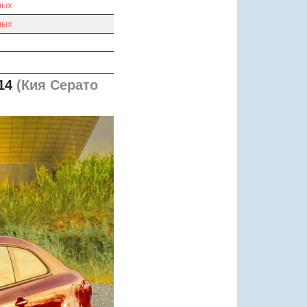
ных
ных
14
(Кия Серато