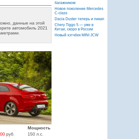
багажником
Новое поколение Mercedes
C-class
Dacia Duster теперь и пикап
ожно, данные на этой
Chery Tiggo 5 — уже в
ерите автомобиль 2021
Китае, скоро в России
аметрами.
Новый хэтчбек MINI JCW
Мощность
900
руб.
150 л.с.