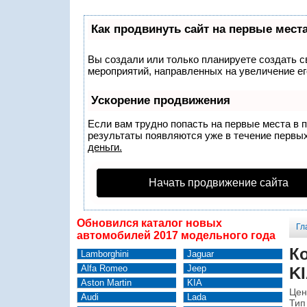
Как продвинуть сайт на первые мест
Вы создали или только планируете создать св
мероприятий, направленных на увеличение ег
Ускорение продвижения
Если вам трудно попасть на первые места в 
результаты появляются уже в течение первых 
деньги.
Начать продвижение сайта
Обновился каталог новых
Гл
автомобилей 2017 модельного года
Ко
Lamborghini
Jaguar
Alfa Romeo
Jeep
KI
Aston Martin
KIA
Цен
Audi
Lada
Тип