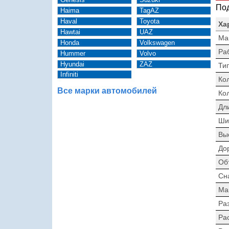
Под
Haima
TagAZ
Haval
Toyota
Ха
Hawtai
UAZ
Ма
Honda
Volkswagen
Ра
Hummer
Volvo
Hyundai
ZAZ
Тип
Infiniti
Ко
Все марки автомобилей
Ко
Дл
Ши
Вы
До
Об
Сн
Ма
Раз
Ра