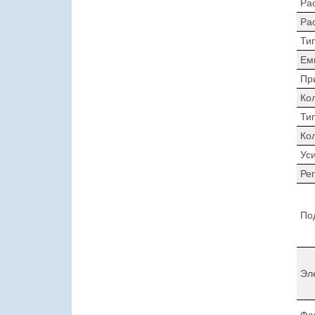
Ра
Ра
Ти
Ем
Пр
Ко
Ти
Ко
Ус
Ре
По
Эл
Фа