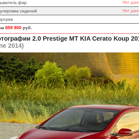
ыватель фар
Нет дан
гулировка сидений
Нет дан
догрев
на
859 900
руб.
тографии 2.0 Prestige MT
KIA Cerato Koup 20
пе 2014)