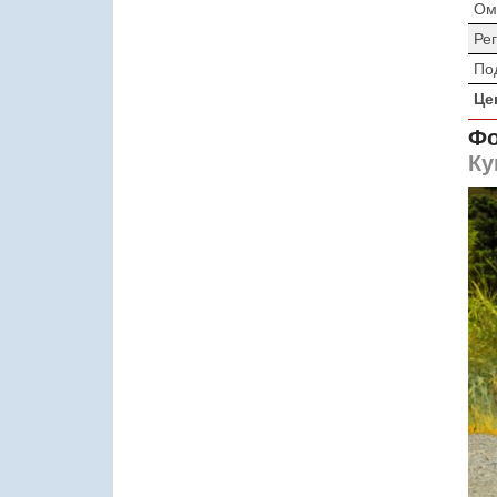
Ом
Ре
По
Це
Фо
Ку