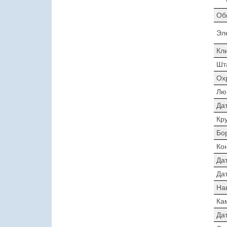
Об
Эл
Кл
Шт
Ох
Лю
Да
Кр
Бо
Ко
Да
Дат
На
Ка
Да