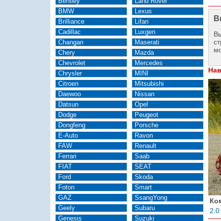
Bentley
Land Rover
BMW
Lexus
В
Brilliance
Lifan
Cadillac
Luxgen
Вы
ст
Changan
Maserati
м
Chery
Mazda
Chevrolet
Mercedes
Нав
Chrysler
MINI
Citroen
Mitsubishi
Daewoo
Nissan
Datsun
Opel
Dodge
Peugeot
Dongfeng
Porsche
E-Auto
Ravon
FAW
Renault
Ferrari
Saab
FIAT
SEAT
Ford
Skoda
Foton
Smart
GAZ
SsangYong
Ко
Geely
Subaru
2.0
Genesis
Suzuki