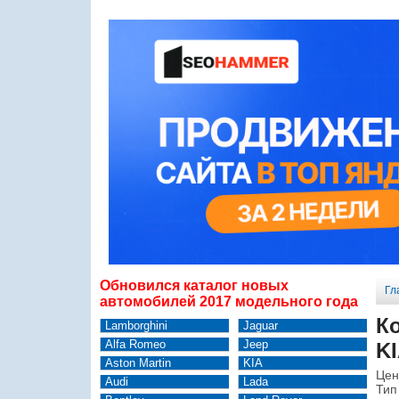
Обновился каталог новых
Гл
автомобилей 2017 модельного года
К
Lamborghini
Jaguar
Alfa Romeo
Jeep
KI
Aston Martin
KIA
Цен
Audi
Lada
Тип