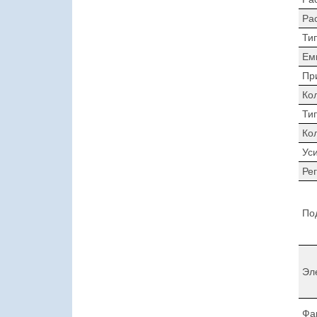
Ра
Ти
Ем
Пр
Ко
Ти
Ко
Ус
Ре
По
Эл
Фа