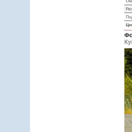
Ом
Ре
По
Це
Фо
Ку