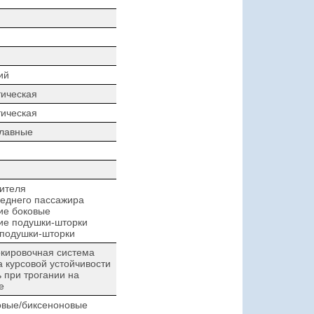
ий
ическая
ическая
плавные
ителя
еднего пассажира
ие боковые
ие подушки-шторки
 подушки-шторки
кировочная система
 курсовой устойчивости
при трогании на
е
овые/биксеноновые