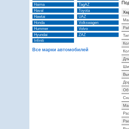
Под
Haima
TagAZ
Haval
Toyota
Ха
Hawtai
UAZ
Ма
Honda
Volkswagen
Ра
Hummer
Volvo
Hyundai
ZAZ
Тип
Infiniti
Ко
Все марки автомобилей
Ко
Дл
Ши
Вы
До
Об
Сн
Ма
Раз
Ра
Ра