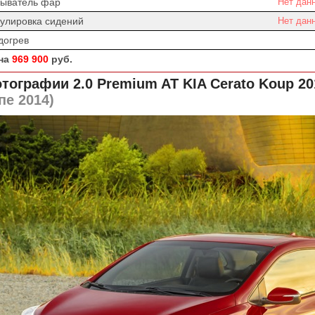
ыватель фар
Нет дан
гулировка сидений
Нет дан
догрев
на
969 900
руб.
тографии 2.0 Premium AT
KIA Cerato Koup 20
пе 2014)