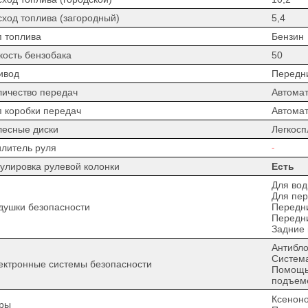
сход топлива (загородный)
5,4
п топлива
Бензин
кость бензобака
50
ивод
Передн
личество передач
Автомат
п коробки передач
Автомат
лесные диски
Легкос
илитель руля
-
гулировка рулевой колонки
Есть
Для вод
Для пер
душки безопасности
Передн
Передн
Задние
Антибло
Система
ектронные системы безопасности
Помощь 
подъем
Ксенон
ры