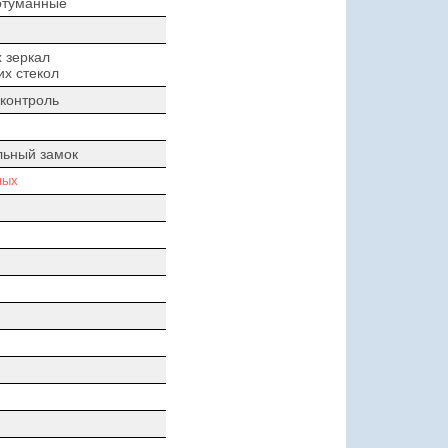
отуманные
 зеркал
х стекол
контроль
льный замок
ных