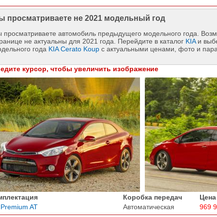
ы просматриваете не 2021 модельный год
 просматриваете автомобиль предыдущего модельного года. Возм
ранице не актуальны для 2021 года. Перейдите в каталог
KIA
и выб
одельного года
KIA Cerato Koup
с актуальными ценами, фото и пар
едите курсор, чтобы увеличить изображение
мплектация
Коробка передач
Цена
 Premium AT
Автоматическая
969 