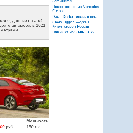
багажником
Новое поколение Mercedes
C-class
Dacia Duster теперь и пикап
ожно, данные на этой
Chery Tiggo 5 — уже в
ерите автомобиль 2021
Китае, скоро в России
аметрами.
Новый хэтчбек MINI JCW
Мощность
900
руб.
150 л.с.