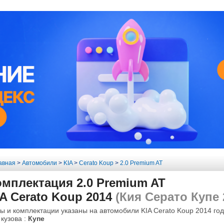
авная
>
Автомобили
>
KIA
>
Cerato Koup
>
2.0 Premium AT
омплектация 2.0 Premium AT
A Cerato Koup 2014
(Кия Серато Купе 
ы и комплектации указаны на автомобили KIA Cerato Koup 2014 год
 кузова :
Купе