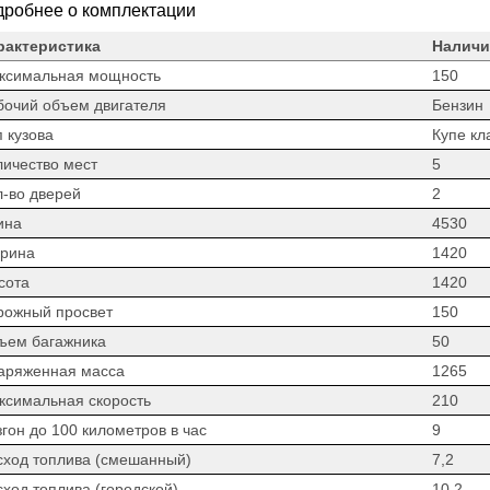
робнее о комплектации
рактеристика
Наличи
ксимальная мощность
150
бочий объем двигателя
Бензин
 кузова
Купе кл
личество мест
5
л-во дверей
2
ина
4530
рина
1420
сота
1420
рожный просвет
150
ъем багажника
50
аряженная масса
1265
ксимальная скорость
210
гон до 100 километров в час
9
сход топлива (смешанный)
7,2
сход топлива (городской)
10,2