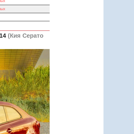
ных
ных
14
(Кия Серато