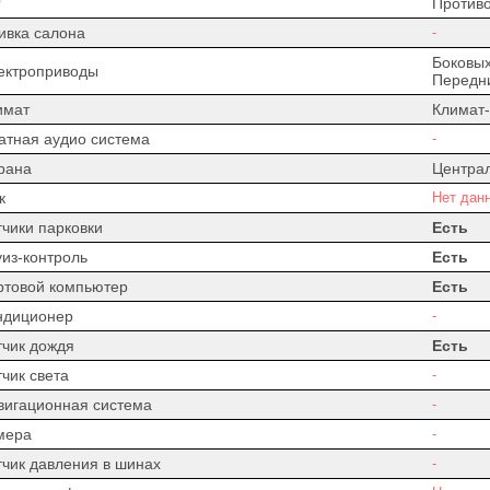
Против
ивка салона
-
Боковых
ектроприводы
Передни
имат
Климат-
атная аудио система
-
рана
Центра
к
Нет дан
тчики парковки
Есть
уиз-контроль
Есть
ртовой компьютер
Есть
ндиционер
-
тчик дождя
Есть
чик света
-
вигационная система
-
мера
-
тчик давления в шинах
-