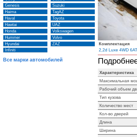
Genesis
Suzuki
Haima
TagAZ
Haval
Toyota
Hawtai
UAZ
Honda
Volkswagen
Hummer
Volvo
Комплектация
Hyundai
ZAZ
2,2d Luxe 4WD 6A
Infiniti
Подробнее
Все марки автомобилей
Характеристика
Максимальная мо
Рабочий объем дв
Тип кузова
Количество мест
Кол-во дверей
Длина
Ширина