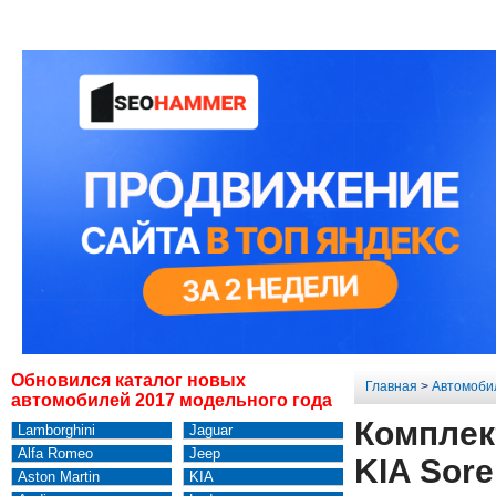
Обновился каталог новых
Главная
>
Автомоби
автомобилей 2017 модельного года
Комплек
Lamborghini
Jaguar
Alfa Romeo
Jeep
KIA Sore
Aston Martin
KIA