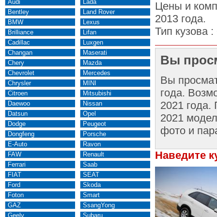
Audi
Lada
Цены и комп
Bentley
Land Rover
2013 года.
BMW
Lexus
Тип кузова :
Brilliance
Lifan
Cadillac
Luxgen
Changan
Maserati
Вы просм
Chery
Mazda
Chevrolet
Mercedes
Вы просма
Chrysler
MINI
года. Возм
Citroen
Mitsubishi
2021 года.
Daewoo
Nissan
Datsun
Opel
2021 модел
Dodge
Peugeot
фото и пар
Dongfeng
Porsche
E-Auto
Ravon
Наведите к
FAW
Renault
Ferrari
Saab
FIAT
SEAT
Ford
Skoda
Foton
Smart
GAZ
SsangYong
Geely
Subaru