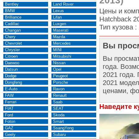
2013)
Bentley
Land Rover
Цены и комп
BMW
Lexus
Brilliance
Lifan
Hatchback 2
Cadillac
Luxgen
Тип кузова :
Changan
Maserati
Chery
Mazda
Chevrolet
Mercedes
Вы просм
Chrysler
MINI
Citroen
Mitsubishi
Вы просма
Daewoo
Nissan
года. Возм
Datsun
Opel
2021 года.
Dodge
Peugeot
2021 модел
Dongfeng
Porsche
E-Auto
Ravon
ценами, фо
FAW
Renault
Ferrari
Saab
Наведите к
FIAT
SEAT
Ford
Skoda
Foton
Smart
GAZ
SsangYong
Geely
Subaru