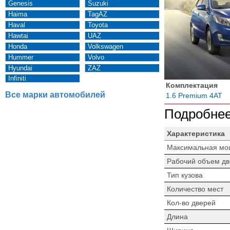
Genesis
Suzuki
Haima
TagAZ
Haval
Toyota
Hawtai
UAZ
Honda
Volkswagen
Hummer
Volvo
Hyundai
ZAZ
Infiniti
Комплектация
Все марки автомобилей
1.6 Premium 4AT
Подробнее
Характеристика
Максимальная мо
Рабочий объем дв
Тип кузова
Количество мест
Кол-во дверей
Длина