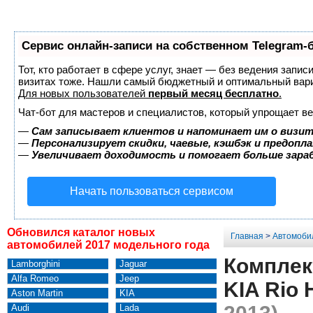
Сервис онлайн-записи на собственном Telegram-
Тот, кто работает в сфере услуг, знает — без ведения запис
визитах тоже. Нашли самый бюджетный и оптимальный вар
Для новых пользователей
первый месяц бесплатно
.
Чат-бот для мастеров и специалистов, который упрощает ве
—
Сам записывает клиентов и напоминает им о визит
—
Персонализирует скидки, чаевые, кэшбэк и предопл
—
Увеличивает доходимость и помогает больше зар
Начать пользоваться сервисом
Обновился каталог новых
Главная
>
Автомоби
автомобилей 2017 модельного года
Комплек
Lamborghini
Jaguar
Alfa Romeo
Jeep
KIA Rio 
Aston Martin
KIA
Audi
Lada