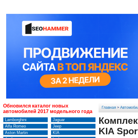
Обновился каталог новых
Главная
>
Автомоби
автомобилей 2017 модельного года
Комплек
Lamborghini
Jaguar
Alfa Romeo
Jeep
KIA Spor
Aston Martin
KIA