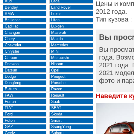
Audi
Lada
Цены и комп
Bentley
Land Rover
2012 года.
BMW
Lexus
Тип кузова :
Brilliance
Lifan
Cadillac
Luxgen
Changan
Maserati
Вы просм
Chery
Mazda
Chevrolet
Mercedes
Вы просма
Chrysler
MINI
года. Возм
Citroen
Mitsubishi
2021 года.
Daewoo
Nissan
Datsun
Opel
2021 модел
Dodge
Peugeot
фото и пар
Dongfeng
Porsche
E-Auto
Ravon
Наведите к
FAW
Renault
Ferrari
Saab
FIAT
SEAT
Ford
Skoda
Foton
Smart
GAZ
SsangYong
Geely
Subaru