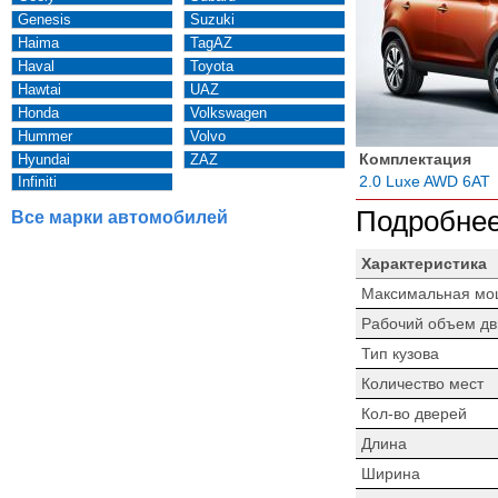
Genesis
Suzuki
Haima
TagAZ
Haval
Toyota
Hawtai
UAZ
Honda
Volkswagen
Hummer
Volvo
Комплектация
Hyundai
ZAZ
2.0 Luxe AWD 6AT
Infiniti
Подробнее
Все марки автомобилей
Характеристика
Максимальная мо
Рабочий объем дв
Тип кузова
Количество мест
Кол-во дверей
Длина
Ширина