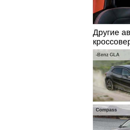
Другие а
кроссове
-Benz GLA
Compass