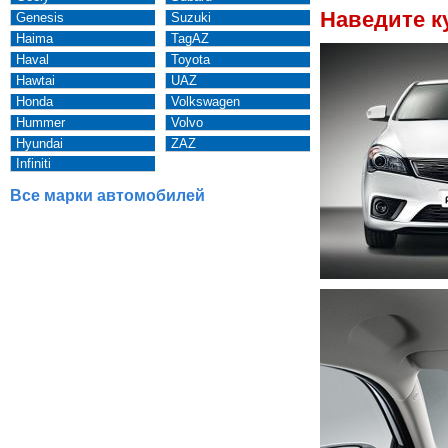
Наведите к
Genesis
Suzuki
Haima
TagAZ
Haval
Toyota
Hawtai
UAZ
Honda
Volkswagen
Hummer
Volvo
Hyundai
ZAZ
Infiniti
Все марки автомобилей