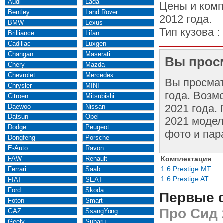
Audi
Lada
Цены и комп
Bentley
Land Rover
2012 года.
BMW
Lexus
Тип кузова :
Brilliance
Lifan
Cadillac
Luxgen
Changan
Maserati
Вы просм
Chery
Mazda
Chevrolet
Mercedes
Вы просма
Chrysler
MINI
года. Возм
Citroen
Mitsubishi
2021 года.
Daewoo
Nissan
Datsun
Opel
2021 модел
Dodge
Peugeot
фото и пар
Dongfeng
Porsche
E-Auto
Ravon
FAW
Renault
Комплектация
1.6 Prestige MT
Ferrari
Saab
1.6 Prestige AT
FIAT
SEAT
Ford
Skoda
Первые 
Foton
Smart
Про Сид 
GAZ
SsangYong
Geely
Subaru