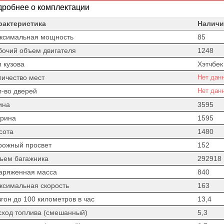
робнее о комплектации
рактеристика
Наличи
ксимальная мощность
85
бочий объем двигателя
1248
 кузова
Хэтчбек
личество мест
Нет дан
л-во дверей
Нет дан
ина
3595
рина
1595
сота
1480
рожный просвет
152
ъем багажника
292918
аряженная масса
840
ксимальная скорость
163
гон до 100 километров в час
13,4
сход топлива (смешанный)
5,3