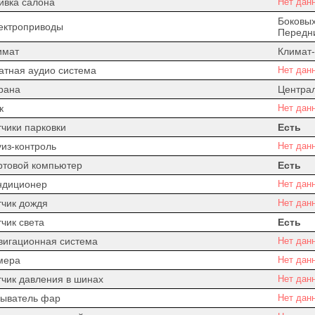
ивка салона
Нет дан
Боковых
ектроприводы
Передни
имат
Климат-
атная аудио система
Нет дан
рана
Центра
к
Нет дан
тчики парковки
Есть
уиз-контроль
Нет дан
ртовой компьютер
Есть
ндиционер
Нет дан
тчик дождя
Нет дан
чик света
Есть
вигационная система
Нет дан
мера
Нет дан
тчик давления в шинах
Нет дан
ыватель фар
Нет дан