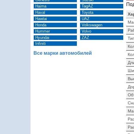
Под
Haima
TagAZ
Haval
Toyota
Ха
Hawtai
UAZ
Ма
Honda
Volkswagen
Ра
Hummer
Volvo
Hyundai
ZAZ
Тип
Infiniti
Ко
Все марки автомобилей
Ко
Дл
Ши
Вы
До
Об
Сн
Ма
Раз
Ра