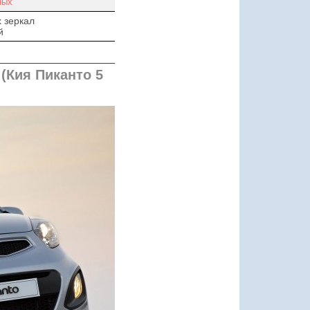
ных
 зеркал
й
(Кия Пиканто 5