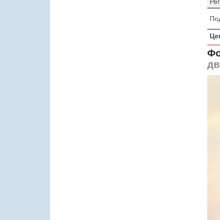
Ре
По
Це
Фо
дв