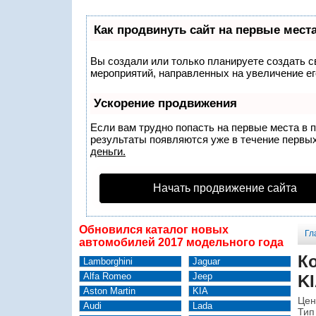
Как продвинуть сайт на первые мест
Вы создали или только планируете создать св
мероприятий, направленных на увеличение ег
Ускорение продвижения
Если вам трудно попасть на первые места в 
результаты появляются уже в течение первых 
деньги.
Начать продвижение сайта
Обновился каталог новых
Гл
автомобилей 2017 модельного года
Ко
Lamborghini
Jaguar
Alfa Romeo
Jeep
KI
Aston Martin
KIA
Цен
Audi
Lada
Тип