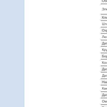
Об
Эл
Кл
Шт
Ох
Лю
Да
Кр
Бо
Ко
Да
Дат
На
Ка
Да
Ом