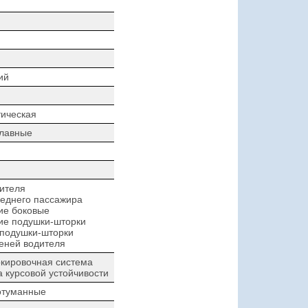
ий
ическая
плавные
ителя
еднего пассажира
ие боковые
ие подушки-шторки
 подушки-шторки
еней водителя
кировочная система
 курсовой устойчивости
отуманные