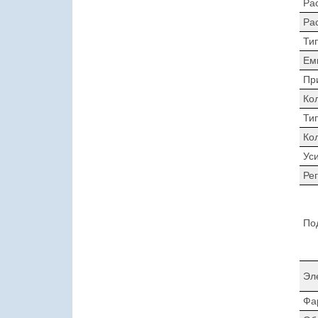
Ра
Ра
Ти
Ем
Пр
Ко
Ти
Ко
Ус
Ре
По
Эл
Фа