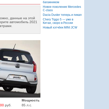
багажником
Новое поколение Mercedes
C-class
Dacia Duster теперь и пикап
ожно, данные на этой
Chery Tiggo 5 — уже в
ерите автомобиль 2021
Китае, скоро в России
етрами.
Новый хэтчбек MINI JCW
Мощность
900
руб.
85 л.с.