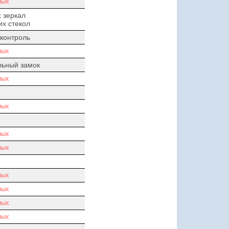
ных
 зеркал
х стекол
контроль
ных
льный замок
ных
ных
ных
ных
ных
ных
ных
ных