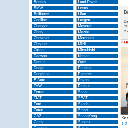
Bentley
Land Rover
BMW
Lexus
В
Brilliance
Lifan
Cadillac
Luxgen
Вы
ст
Changan
Maserati
м
Chery
Mazda
Chevrolet
Mercedes
Нав
Chrysler
MINI
Citroen
Mitsubishi
Daewoo
Nissan
Datsun
Opel
Dodge
Peugeot
Dongfeng
Porsche
E-Auto
Ravon
FAW
Renault
Ferrari
Saab
FIAT
SEAT
Ford
Skoda
Foton
Smart
GAZ
SsangYong
Ко
Geely
Subaru
1.2
Genesis
Suzuki