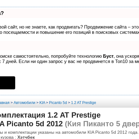
а?
ой сайт, но не знаете, как продвигать? Продвижение сайта – эт
о посещаемости и повышение его позиций в поисковых системах
поиске самостоятельно, попробуйте технологию
Буст
, она ускор
7 дней. Если ни один запрос у вас не продвинется в Топ10 за м
авная
>
Автомобили
>
KIA
>
Picanto 5d
>
1.2 AT Prestige
мплектация 1.2 AT Prestige
A Picanto 5d 2012
(Кия Пиканто 5 двер
ы и комплектации указаны на автомобили KIA Picanto 5d 2012 года.
 кузова :
Хэтчбек