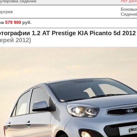
гулировка сидений
Нет дан
Боковых
догрев
Сидени
на
579 900
руб.
тографии 1.2 AT Prestige
KIA Picanto 5d 2012
ерей 2012)