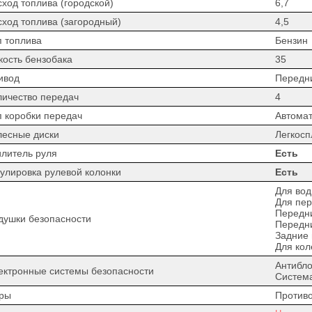
сход топлива (городской)
6,7
сход топлива (загородный)
4,5
п топлива
Бензин
кость бензобака
35
ивод
Передн
личество передач
4
п коробки передач
Автомат
лесные диски
Легкос
илитель руля
Есть
гулировка рулевой колонки
Есть
Для вод
Для пер
Передн
душки безопасности
Передн
Задние
Для кол
Антибло
ектронные системы безопасности
Система
ры
Против