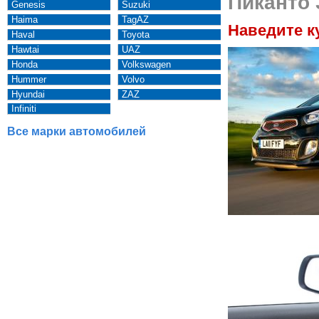
Пиканто 
Genesis
Suzuki
Haima
TagAZ
Наведите к
Haval
Toyota
Hawtai
UAZ
Honda
Volkswagen
Hummer
Volvo
Hyundai
ZAZ
Infiniti
Все марки автомобилей