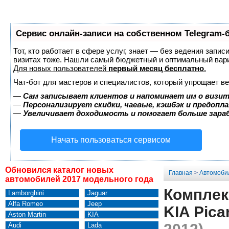
Сервис онлайн-записи на собственном Telegram-
Тот, кто работает в сфере услуг, знает — без ведения запис
визитах тоже. Нашли самый бюджетный и оптимальный вар
Для новых пользователей
первый месяц бесплатно
.
Чат-бот для мастеров и специалистов, который упрощает ве
—
Сам записывает клиентов и напоминает им о визит
—
Персонализирует скидки, чаевые, кэшбэк и предопл
—
Увеличивает доходимость и помогает больше зар
Начать пользоваться сервисом
Обновился каталог новых
Главная
>
Автомоби
автомобилей 2017 модельного года
Комплек
Lamborghini
Jaguar
Alfa Romeo
Jeep
KIA Pica
Aston Martin
KIA
Audi
Lada