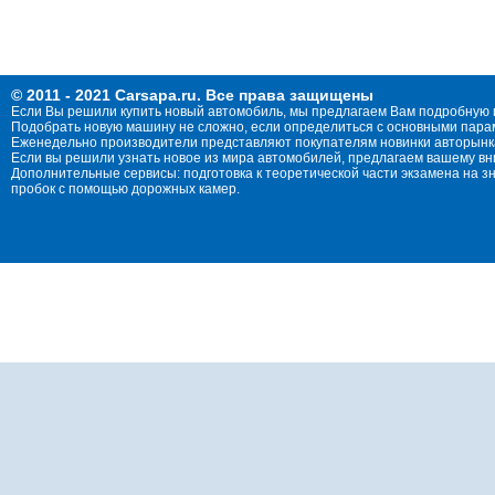
© 2011 - 2021 Carsapa.ru. Все права защищены
Если Вы решили купить новый автомобиль, мы предлагаем Вам подробную 
Подобрать новую машину не сложно, если определиться с основными параме
Еженедельно производители представляют покупателям новинки авторынка
Если вы решили узнать новое из мира автомобилей, предлагаем вашему в
Дополнительные сервисы: подготовка к теоретической части экзамена на 
пробок с помощью дорожных камер.