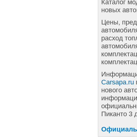
Каталог мо
новых авто
Цены, пред
автомобиля
расход топ
автомобиля
комплектац
комплектац
Информаци
Carsapa.ru
нового авт
информации
официальны
Пиканто 3 
Официальн