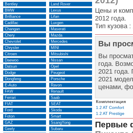
2012)
Bentley
Land Rover
Цены и комп
BMW
Lexus
Brilliance
Lifan
2012 года.
Cadillac
Luxgen
Тип кузова :
Changan
Maserati
Chery
Mazda
Chevrolet
Mercedes
Вы просм
Chrysler
MINI
Citroen
Mitsubishi
Вы просма
Daewoo
Nissan
года. Возм
Datsun
Opel
2021 года.
Dodge
Peugeot
2021 модел
Dongfeng
Porsche
E-Auto
Ravon
ценами, фо
FAW
Renault
Ferrari
Saab
Комплектация
FIAT
SEAT
1.2 AT Comfort
Ford
Skoda
1.2 AT Prestige
Foton
Smart
Первые 
GAZ
SsangYong
Geely
Subaru